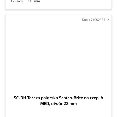
125 mm
115 mm
Kod :
7100233812
SC-DH Tarcza polerska Scotch-Brite na rzep, A
MED, otwór 22 mm