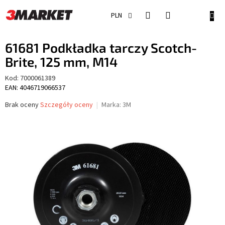
Przejść
do
KOSZ
PLN
treści
61681 Podkładka tarczy Scotch-
Brite, 125 mm, M14
Kod:
7000061389
EAN: 4046719066537
Średnia
Brak oceny
Szczegóły oceny
Marka:
3M
ocena
produktu
wynosi
0,0
na
5
gwiazdek.