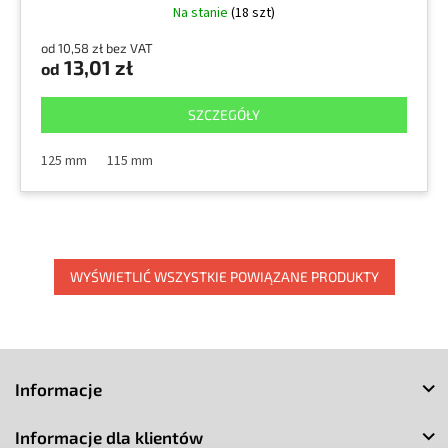
Na stanie
(18 szt)
od 10,58 zł bez VAT
13,01 zł
od
SZCZEGÓŁY
125 mm
115 mm
WYŚWIETLIĆ WSZYSTKIE POWIĄZANE PRODUKTY
S
t
Informacje
o
p
Informacje dla klientów
k