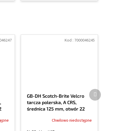
046247
Kod :
7000046245
Produkt
GB-DH Scotch-Brite Velcro
następny
,
tarcza polerska, A CRS,
2
średnica 125 mm, otwór 22
mm, P80, do dużych obciążeń
tępne
Chwilowo niedostępne