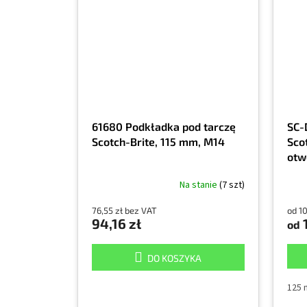
61680 Podkładka pod tarczę
SC-
Scotch-Brite, 115 mm, M14
Scot
otw
Na stanie
(7 szt)
76,55 zł bez VAT
od 10
94,16 zł
1
od
DO KOSZYKA
125