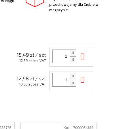
 w ciągu
przechowujemy dla Ciebie w
magazynie
Do koszyka
15,49 zł
/ szt
12,59 zł bez VAT
Do koszyka
12,98 zł
/ szt
10,55 zł bez VAT
233795
Kod :
7000061389