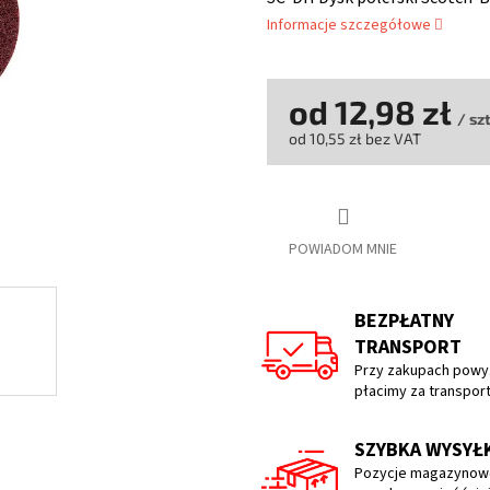
wynosi
Informacje szczegółowe
0,0
na
5
gwiazdek.
od
12,98 zł
/ sz
od
10,55 zł
bez VAT
Cena
jednostkowa:
POWIADOM MNIE
BEZPŁATNY
TRANSPORT
Przy zakupach powyż
płacimy za transpor
SZYBKA WYSYŁ
Pozycje magazynow