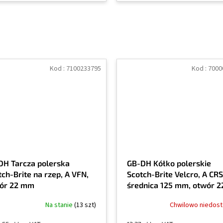
Kod :
7100233795
Kod :
7000
DH Tarcza polerska
GB-DH Kółko polerskie
tch-Brite na rzep, A VFN,
Scotch-Brite Velcro, A CRS
ór 22 mm
średnica 125 mm, otwór 2
mm, P50, Super duty
Na stanie
(13 szt)
Chwilowo niedos