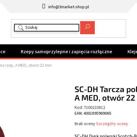
info@3market-shop.pl
ące
Rzepy samoprzylepne i zapięcia rozłączne
Klej
 na rzep, A MED, otwór 22 mm
SC-DH Tarcza pol
A MED, otwór 2
Kod:
7100233812
EAN: 4001895969065
Średnia
Brak oceny
Szczegóły oceny
ocena
produktu
SC-DH Dysk polerski Scotch-B