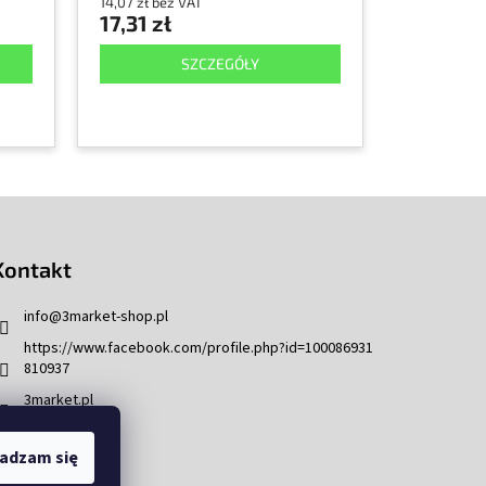
14,07 zł bez VAT
17,31 zł
SZCZEGÓŁY
Kontakt
info
@
3market-shop.pl
https://www.facebook.com/profile.php?id=100086931
810937
3market.pl
adzam się