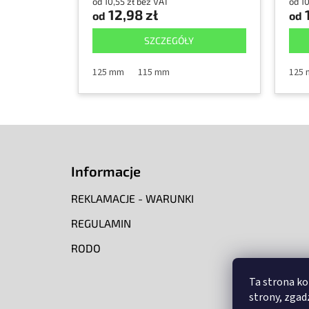
od 10,55 zł bez VAT
od 10
12,98 zł
1
od
od
SZCZEGÓŁY
125 mm
115 mm
125
S
t
o
Informacje
p
k
REKLAMACJE - WARUNKI
a
REGULAMIN
RODO
Ta strona ko
strony, zgadz