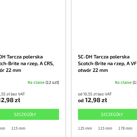
DH Tarcza polerska
SC-DH Tarcza polerska
ch-Brite na rzep, A CRS,
Scotch-Brite na rzep, A VF
ór 22 mm
otwór 22 mm
Na stanie
(12 szt)
Na stanie
(1
,55 zł bez VAT
od 10,55 zł bez VAT
2,98 zł
12,98 zł
od
SZCZEGÓŁY
SZCZEGÓŁY
 mm
115 mm
125 mm
115 mm
178 mm