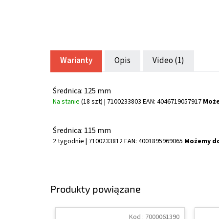
Warianty
Opis
Video (1)
Średnica: 125 mm
Na stanie
(18 szt)
| 7100233803
EAN:
4046719057917
Może
Średnica: 115 mm
2 tygodnie
| 7100233812
EAN:
4001895969065
Możemy do
Produkty powiązane
Kod :
7000061390