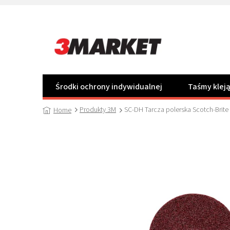
Przejść
do
treści
Środki ochrony indywidualnej
Taśmy klej
Produkty 3M
SC-DH Tarcza polerska Scotch-Brite
Home