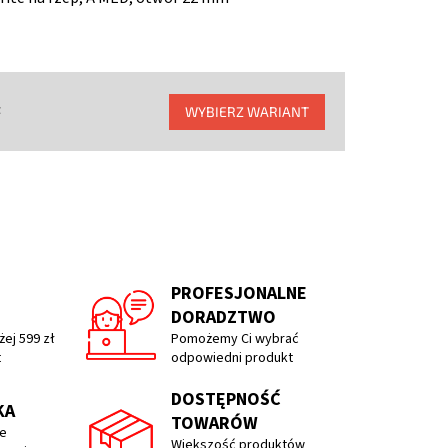
t
WYBIERZ WARIANT
PROFESJONALNE
DORADZTWO
ej 599 zł
Pomożemy Ci wybrać
t
odpowiedni produkt
DOSTĘPNOŚĆ
KA
TOWARÓW
e
Większość produktów