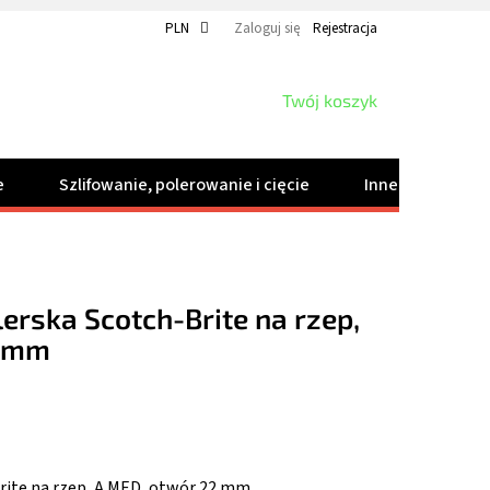
PLN
Zaloguj się
Rejestracja
KOSZYK
Twój koszyk
e
Szlifowanie, polerowanie i cięcie
Inne produkty
erska Scotch-Brite na rzep,
2 mm
rite na rzep, A MED, otwór 22 mm