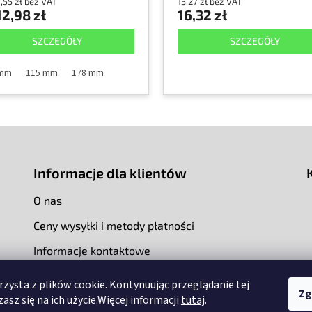
,55 zł bez VAT
13,27 zł bez VAT
2,98 zł
16,32 zł
SZCZEGÓŁY
SZCZEGÓŁY
 mm
115 mm
178 mm
Informacje dla klientów
O nas
Ceny wysyłki i metody płatności
Informacje kontaktowe
rzysta z plików cookie. Kontynuując przeglądanie tej
Zg
asz się na ich użycie.Więcej informacji
tutaj
.