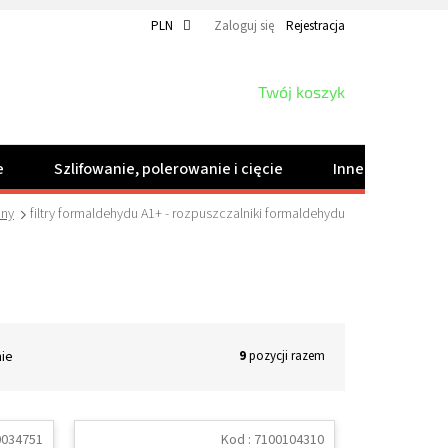
PLN
Zaloguj się
Rejestracja
KOSZYK
Twój koszyk
e
Szlifowanie, polerowanie i cięcie
Inne produkty
ony
filtry formaldehydu A1+ - rozpuszczalniki formaldehydu
nie
9
pozycji razem
0034751
Kod :
7100104310