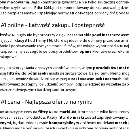
owi mocowania
. Jego konstrukcja gwarantuje nie tylko skuteczną ochron
wałym użytkowaniu.
Filtr 6051
jest rekomendowany do zastosowań, gdzie 
ując bezpieczeństwo i spełniając normy
EN
dotyczące ochrony dróg odde
y A1 online - Łatwość zakupu i dostępność
iltrów A1
nigdy nie był prostszy dzięki naszemu
sklepowi internetowem
iających
klasy A1
od
firmy 3M
, które są idealne do ochrony przed
parami 
anie i porównywanie różnych modeli filtrów, ułatwiając wybór produktu na
 zapewniamy szczegółowe opisy produktów,
opinie
klientów oraz rekom
 zakupowej.
my do skorzystania z naszych zasobów online, w tym
poradników
i
mate
ację
filtrów do półmasek
i maski pełnotwarzowe. Dzięki temu klienci m
ami, jak również dowiedzieć się więcej o
zastosowaniach
i
normach
dot
jest również dostępny, by udzielić pomocy i odpowiedzieć na wszelkie
zap
jeszcze łatwiejszym i bardziej komfortowym.
y A1 cena - Najlepsza oferta na rynku
my atrakcyjne ceny na
filtry A1
od
marki 3M
, które są nie tylko konkurenc
dność naszych produktów. Każdy
filtr do maski
został zaprojektowany z
cznymi
, będąc jednocześnie
kompatybilnym
z różnymi modelami
masek 
i klienci mogą być pewni, że ich inwestycja w ochronę zdrowia jest opłacal