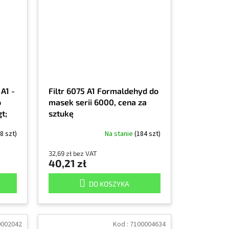
 A1 -
Filtr 6075 A1 Formaldehyd do
o
masek serii 6000, cena za
t;
sztukę
8 szt)
Na stanie
(184 szt)
32,69 zł bez VAT
40,21 zł
DO KOSZYKA
0002042
Kod :
7100004634