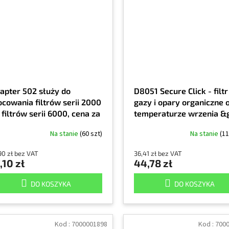
apter 502 służy do
D8051 Secure Click - filtr
cowania filtrów serii 2000
gazy i opary organiczne 
 filtrów serii 6000, cena za
temperaturze wrzenia &g
tukę
65°C, cena za szt.
Na stanie
(60 szt)
Na stanie
(11
90 zł bez VAT
36,41 zł bez VAT
,10 zł
44,78 zł
DO KOSZYKA
DO KOSZYKA
Kod :
7000001898
Kod :
700