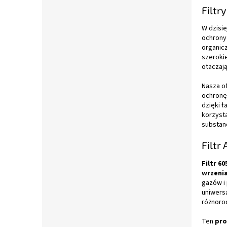
Filtr
W dzisi
ochrony 
organic
szerokie
otaczaj
Nasza o
ochronę
dzięki 
korzyst
substan
Filtr
Filtr 60
wrzenia
gazów i 
uniwers
różnoro
Ten
pro