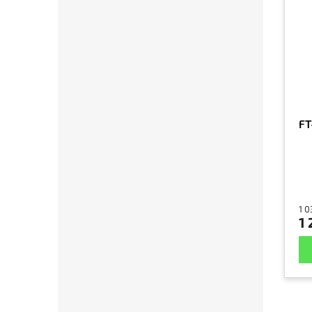
FT
1 0
1 