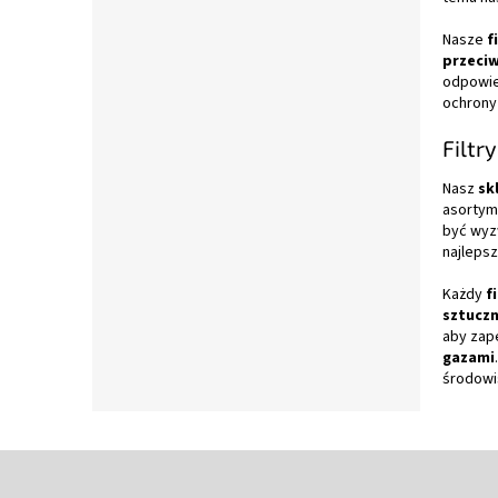
Nasze
f
przeci
odpowie
ochrony 
Filtr
Nasz
sk
asortym
być wyz
najleps
Każdy
f
sztucz
aby zap
gazami
środowi
S
t