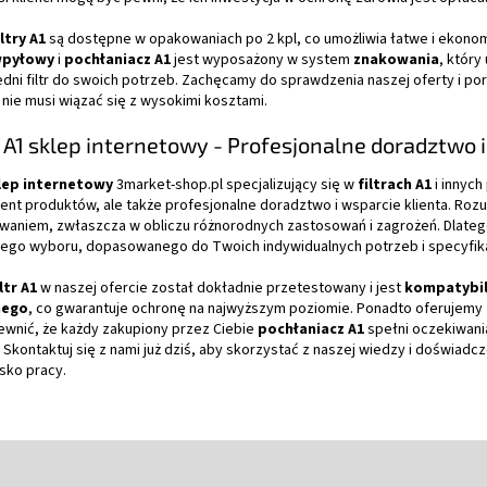
iltry A1
są dostępne w opakowaniach po 2 kpl, co umożliwia łatwe i ekono
wpyłowy
i
pochłaniacz A1
jest wyposażony w system
znakowania
, który
dni filtr do swoich potrzeb. Zachęcamy do sprawdzenia naszej oferty i po
nie musi wiązać się z wysokimi kosztami.
y A1 sklep internetowy - Profesjonalne doradztwo 
lep internetowy
3market-shop.pl specjalizujący się w
filtrach A1
i innyc
ent produktów, ale także profesjonalne doradztwo i wsparcie klienta. R
waniem, zwłaszcza w obliczu różnorodnych zastosowań i zagrożeń. Dlateg
zego wyboru, dopasowanego do Twoich indywidualnych potrzeb i specyfika
iltr A1
w naszej ofercie został dokładnie przetestowany i jest
kompatybi
nego
, co gwarantuje ochronę na najwyższym poziomie. Ponadto oferujemy
ewnić, że każdy zakupiony przez Ciebie
pochłaniacz A1
spełni oczekiwani
. Skontaktuj się z nami już dziś, aby skorzystać z naszej wiedzy i doświa
sko pracy.