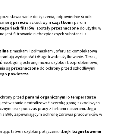
 pozostawia wiele do życzenia, odpowiednie środki
barierę
przeciw
szkodliwym
cząstkom
i parom
tegoriach filtrów
, zostały
przeznaczone
do użytku w
e jest filtrowanie niebezpiecznych substancji z
ilne
z maskami i półmaskami, oferując kompleksową
rantują wydajność i długotrwałe użytkowanie. Teraz,
ć
niezbędną ochronę można szybko i bezproblemowo,
nia są
przeznaczone
do ochrony przed szkodliwymi
nego
powietrza
.
ochrony przed
parami organicznymi
o temperaturze
jest w stanie neutralizować szeroką gamę szkodliwych
cznym oraz podczas pracy z farbami i lakierami. Jego
nia BHP, zapewniającym ochronę zdrowia pracowników w
erując łatwe i szybkie połączenie dzięki
bagnetowemu