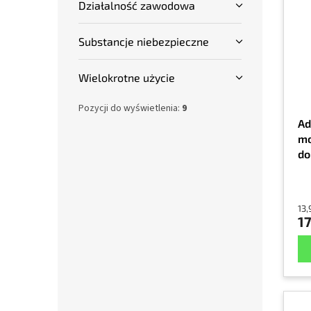
Działalność zawodowa
Substancje niebezpieczne
Wielokrotne użycie
Pozycji do wyświetlenia:
9
Ad
mo
do
sz
13,
17