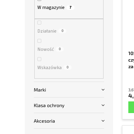
s
a
n
W magazynie
7
t
n
y
a
i
p
e
r
Działanie
p
0
o
r
d
o
Nowość
0
u
d
10
k
u
cz
t
k
za
Wskazówka
0
ó
t
w
ó
w
Marki
3,6
4,
Klasa ochrony
Akcesoria