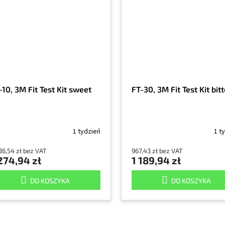
-10, 3M Fit Test Kit sweet
FT-30, 3M Fit Test Kit bit
1 tydzień
1 t
36,54 zł bez VAT
967,43 zł bez VAT
274,94 zł
1 189,94 zł
DO KOSZYKA
DO KOSZYKA
K