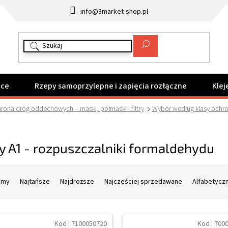
info@3market-shop.pl
ące
Rzepy samoprzylepne i zapięcia rozłączne
Klej
rona dróg oddechowych – maski, półmaski i filtry
Wybór według klasy ochr
ry A1 - rozpuszczalniki formaldehydu
amy
Najtańsze
Najdroższe
Najczęściej sprzedawane
Alfabetycz
Kod :
7100050720
Kod :
700