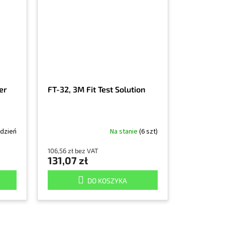
ter
FT-32, 3M Fit Test Solution
ydzień
Na stanie
(6 szt)
106,56 zł bez VAT
131,07 zł
DO KOSZYKA