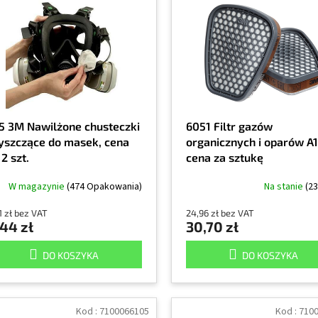
5 3M Nawilżone chusteczki
6051 Filtr gazów
yszczące do masek, cena
organicznych i oparów A1
 2 szt.
cena za sztukę
W magazynie
(474 Opakowania)
Na stanie
(23
1 zł bez VAT
24,96 zł bez VAT
44 zł
30,70 zł
DO KOSZYKA
DO KOSZYKA
Kod :
7100066105
Kod :
710