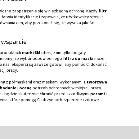
miczne zaopatrzenie się w niezbędną ochronę. Każdy
filtr
 ułatwia identyfikację i zapewnia, że użytkownicy stosują
równania cen, aby przekonać się, że wysoka jakość
i wsparcie
h produktach
marki 3M
oferuje nie tylko bogaty
ozumiemy, że wybór odpowiedniego
filtru do maski
może
o nasi eksperci są zawsze gotowi, aby pomóc Ci dokonać
cji pracy.
lny
z półmaskami oraz maskami wykonanymi z
tworzywa
badanie
i
ocenę
potrzeb ochronnych w miejscu pracy,
a i będzie skutecznie chronić przed szkodliwymi
parami
i
dczenia, które pomogą Ci utrzymać bezpieczne i zdrowe