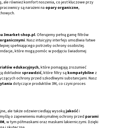
ę, ale również komfort noszenia, co jest kluczowe przy
pracownicy są narażeni na
opary organiczne
,
chowych.
u 3market-shop.pl
. Oferujemy pełną gamę filtrów
organicznymi
. Nasz intuicyjny interfejs umożliwia łatwe
jlepiej spełniającego potrzeby ochrony osobistej.
endacje, które mogą pomóc w podjęciu świadomej
riałów edukacyjnych
, które pomagają zrozumieć
ogą dokładnie
sprawdzić
, które filtry są
kompatybilne
z
yczących ochrony przed szkodliwymi substancjami. Nasz
ytania
dotyczące produktów 3M, co czyni proces
yjne, ale także odzwierciedlają wysoką
jakość
i
 myślą o zapewnieniu maksymalnej ochrony przed
parami
3M
, w tym półmaskami oraz maskami lakierniczymi. Dzięki
na i skuteczna.