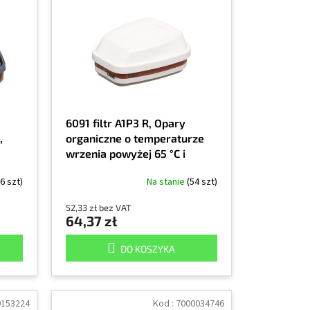
6091 filtr A1P3 R, Opary
,
organiczne o temperaturze
wrzenia powyżej 65 °C i
cząstki stałe, cena za sztukę
6 szt)
Na stanie
(54 szt)
52,33 zł bez VAT
64,37 zł
DO KOSZYKA
0153224
Kod :
7000034746