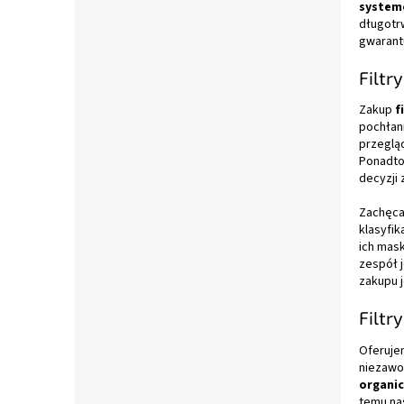
system
długotr
gwarant
Filtr
Zakup
f
pochłan
przegląd
Ponadto
decyzji
Zachęca
klasyfik
ich mask
zespół 
zakupu 
Filtr
Oferuje
niezawo
organi
temu nas