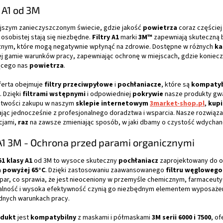
o
y A1 od 3M
n
t
ejszym zanieczyszczonym świecie, gdzie jakość
powietrza
coraz częściej
r
osobistej stają się niezbędne.
Filtry A1
marki
3M™
zapewniają skuteczną 
o
znym, które mogą negatywnie wpłynąć na zdrowie. Dostępne w różnych
ka
l
j gamie warunków pracy, zapewniając ochronę w miejscach, gdzie konieczn
k
ącego nas
powietrza
.
i
l
ferta obejmuje
filtry przeciwpyłowe
i
pochłaniacze
, które są
kompatyb
i
. Dzięki
filtrami wstępnymi
i odpowiedniej
pokrywie
nasze produkty gwa
s
łatwości zakupu w naszym
sklepie internetowym
3market-shop.pl
,
kupi
t
ając jednocześnie z profesjonalnego doradztwa i wsparcia. Nasze rozwiąza
y
cjami,
raz
na zawsze zmieniając sposób, w jaki dbamy o czystość wdycha
 A1 3M - Ochrona przed parami organicznymi
51 klasy A1
od 3M to wysoce skuteczny
pochłaniacz
zaprojektowany do 
 powyżej 65°C
. Dzięki zastosowaniu zaawansowanego
filtru węglowego
par, co sprawia, że jest nieoceniony w przemyśle chemicznym, farmaceuty
alność i wysoka efektywność czynią go niezbędnym elementem wyposaże
dnych warunkach pracy.
dukt
jest
kompatybilny
z maskami i półmaskami
3M serii 6000 i 7500
, of