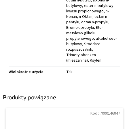
octan n-butylu, alkohol n-
butylowy, ester n-butylowy
kwasu propionowego, n-
Nonan, n-Oktan, octan n-
pentylu, octan n-propylu,
Bromek propylu, Eter
metylowy glikolu
propylenowego, alkohol sec-
butylowy, Stoddard
rozpuszczalnik,
Trimetylobenzen
(mieszanina), Ksylen
Wielokrotne użycie
:
Tak
Produkty powiązane
Kod :
7000146847