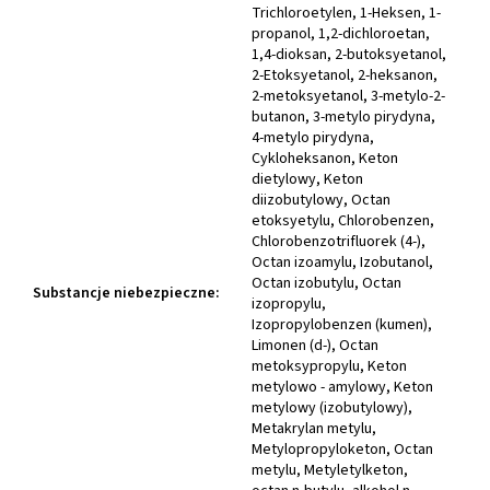
Trichloroetylen, 1-Heksen, 1-
propanol, 1,2-dichloroetan,
1,4-dioksan, 2-butoksyetanol,
2-Etoksyetanol, 2-heksanon,
2-metoksyetanol, 3-metylo-2-
butanon, 3-metylo pirydyna,
4-metylo pirydyna,
Cykloheksanon, Keton
dietylowy, Keton
diizobutylowy, Octan
etoksyetylu, Chlorobenzen,
Chlorobenzotrifluorek (4-),
Octan izoamylu, Izobutanol,
Octan izobutylu, Octan
Substancje niebezpieczne
:
izopropylu,
Izopropylobenzen (kumen),
Limonen (d-), Octan
metoksypropylu, Keton
metylowo - amylowy, Keton
metylowy (izobutylowy),
Metakrylan metylu,
Metylopropyloketon, Octan
metylu, Metyletylketon,