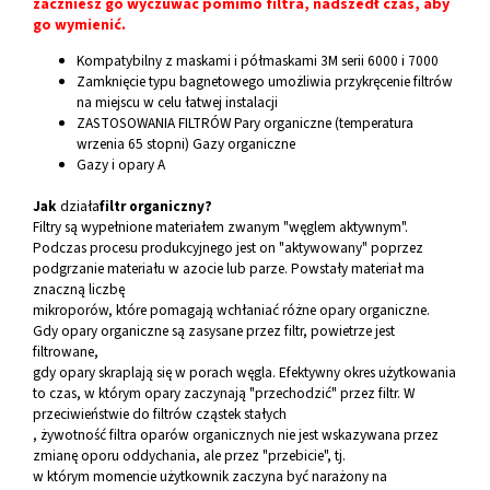
zaczniesz go wyczuwać pomimo filtra, nadszedł czas, aby
go wymienić.
Kompatybilny z maskami i półmaskami 3M serii 6000 i 7000
Zamknięcie typu bagnetowego umożliwia przykręcenie filtrów
na miejscu w celu łatwej instalacji
ZASTOSOWANIA FILTRÓW Pary organiczne (temperatura
wrzenia 65 stopni) Gazy organiczne
Gazy i opary A
Jak
działa
filtr organiczny?
Filtry są wypełnione materiałem zwanym "węglem aktywnym".
Podczas procesu produkcyjnego jest on "aktywowany" poprzez
podgrzanie materiału w azocie lub parze. Powstały materiał ma
znaczną liczbę
mikroporów, które pomagają wchłaniać różne opary organiczne.
Gdy opary organiczne są zasysane przez filtr, powietrze jest
filtrowane,
gdy opary skraplają się w porach węgla. Efektywny okres użytkowania
to czas, w którym opary zaczynają "przechodzić" przez filtr. W
przeciwieństwie do filtrów cząstek stałych
, żywotność filtra oparów organicznych nie jest wskazywana przez
zmianę oporu oddychania, ale przez "przebicie", tj.
w którym momencie użytkownik zaczyna być narażony na