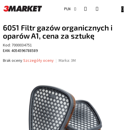
Przejść
do
KOSZ
PLN
treści
6051 Filtr gazów organicznych i
oparów A1, cena za sztukę
Kod:
7000034751
EAN: 4054596788589
Średnia
Brak oceny
Szczegóły oceny
Marka:
3M
ocena
produktu
wynosi
0,0
na
5
gwiazdek.