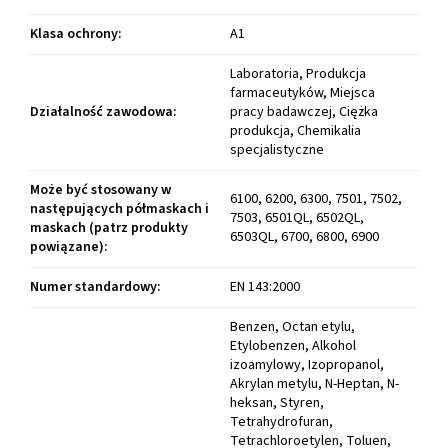
Klasa ochrony
:
A1
Laboratoria, Produkcja
farmaceutyków, Miejsca
Działalność zawodowa
:
pracy badawczej, Ciężka
produkcja, Chemikalia
specjalistyczne
Może być stosowany w
6100, 6200, 6300, 7501, 7502,
następujących półmaskach i
7503, 6501QL, 6502QL,
maskach (patrz produkty
6503QL, 6700, 6800, 6900
powiązane)
:
Numer standardowy
:
EN 143:2000
Benzen, Octan etylu,
Etylobenzen, Alkohol
izoamylowy, Izopropanol,
Akrylan metylu, N-Heptan, N-
heksan, Styren,
Tetrahydrofuran,
Tetrachloroetylen, Toluen,