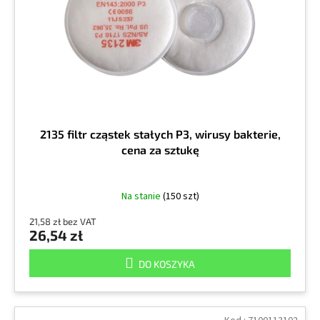
r
k
o
t
d
ó
u
w
k
t
ó
w
2135 filtr cząstek stałych P3, wirusy bakterie,
cena za sztukę
Na stanie
(150 szt)
21,58 zł bez VAT
26,54 zł
DO KOSZYKA