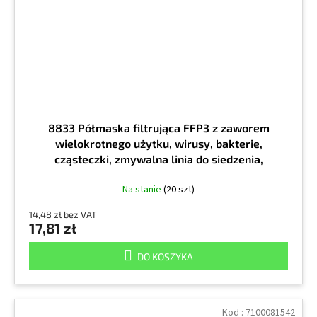
8833 Półmaska filtrująca FFP3 z zaworem
wielokrotnego użytku, wirusy, bakterie,
cząsteczki, zmywalna linia do siedzenia,
opakowanie 10 sztuk, cena za sztukę
Na stanie
(20 szt)
14,48 zł bez VAT
17,81 zł
DO KOSZYKA
Kod :
7100081542