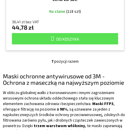
Na stanie
(118 szt)
36,41 zł bez VAT
44,78 zł
DO KOSZYKA
7
pozycji razem
K
o
n
Maski ochronne antywirusowe od 3M -
t
Ochrona z maseczką na najwyższym poziomie
r
o
W obliczu globalnej walki z koronawirusem i innymi zagrożeniami
l
wirusowymi ochrona układu oddechowego stała się kluczowym
k
elementem zachowania zdrowia i bezpieczeństwa.
Maski FFP3
,
i
oferujące filtrację na poziomie
≥ 98%
, są uznawane za jeden z
l
najskuteczniejszych środków ochrony przeciwwirusowej, zdolnych do
i
filtrowania zarówno pyłu, jak i drobnych cząsteczek zawieszonych w
s
powietrzu. Dzięki
trzem warstwom włókniny
, te maski zapewniają
t