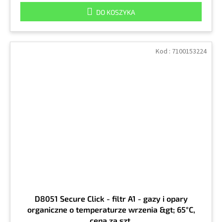
DO KOSZYKA
Kod :
7100153224
D8051 Secure Click - filtr A1 - gazy i opary
organiczne o temperaturze wrzenia &gt; 65°C,
cena za szt.