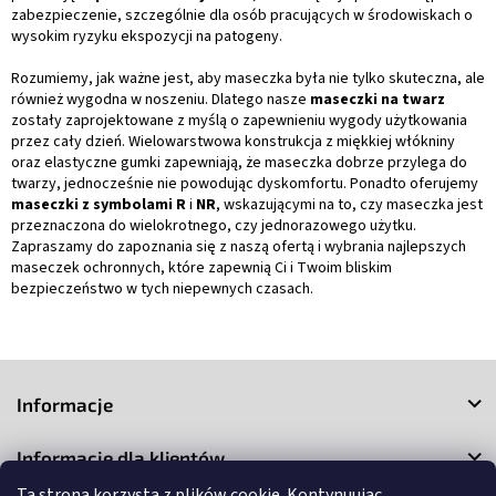
zabezpieczenie, szczególnie dla osób pracujących w środowiskach o
wysokim ryzyku ekspozycji na patogeny.
Rozumiemy, jak ważne jest, aby maseczka była nie tylko skuteczna, ale
również wygodna w noszeniu. Dlatego nasze
maseczki na twarz
zostały zaprojektowane z myślą o zapewnieniu wygody użytkowania
przez cały dzień. Wielowarstwowa konstrukcja z miękkiej włókniny
oraz elastyczne gumki zapewniają, że maseczka dobrze przylega do
twarzy, jednocześnie nie powodując dyskomfortu. Ponadto oferujemy
maseczki z symbolami R
i
NR
, wskazującymi na to, czy maseczka jest
przeznaczona do wielokrotnego, czy jednorazowego użytku.
Zapraszamy do zapoznania się z naszą ofertą i wybrania najlepszych
maseczek ochronnych, które zapewnią Ci i Twoim bliskim
bezpieczeństwo w tych niepewnych czasach.
S
t
Informacje
o
p
Informacje dla klientów
k
a
Ta strona korzysta z plików cookie. Kontynuując