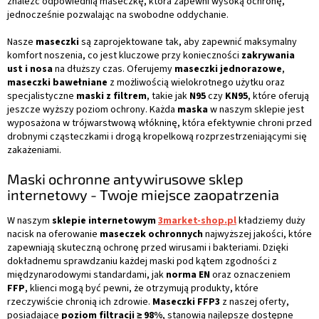
znaleźć odpowiednią maseczkę, która zapewni wysoką ochronę,
jednocześnie pozwalając na swobodne oddychanie.
Nasze
maseczki
są zaprojektowane tak, aby zapewnić maksymalny
komfort noszenia, co jest kluczowe przy konieczności
zakrywania
ust i nosa
na dłuższy czas. Oferujemy
maseczki jednorazowe
,
maseczki bawełniane
z możliwością wielokrotnego użytku oraz
specjalistyczne
maski z filtrem
, takie jak
N95
czy
KN95
, które oferują
jeszcze wyższy poziom ochrony. Każda
maska
w naszym sklepie jest
wyposażona w trójwarstwową włókninę, która efektywnie chroni przed
drobnymi cząsteczkami i drogą kropelkową rozprzestrzeniającymi się
zakażeniami.
Maski ochronne antywirusowe sklep
internetowy - Twoje miejsce zaopatrzenia
W naszym
sklepie internetowym
3market-shop.pl
kładziemy duży
nacisk na oferowanie
maseczek ochronnych
najwyższej jakości, które
zapewniają skuteczną ochronę przed wirusami i bakteriami. Dzięki
dokładnemu sprawdzaniu każdej maski pod kątem zgodności z
międzynarodowymi standardami, jak
norma EN
oraz oznaczeniem
FFP
, klienci mogą być pewni, że otrzymują produkty, które
rzeczywiście chronią ich zdrowie.
Maseczki FFP3
z naszej oferty,
posiadające
poziom filtracji ≥ 98%
, stanowią najlepsze dostępne