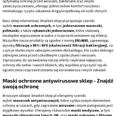
optymalną ochronę przed wirusami, bakteriami oraz innymi
y
zanieczyszczeniami, oferując jednocześnie komfort noszenia i
minimalizując ryzyko zakażenia drogą kropelkową od osób chorych.
Nasz sklep internetowy 3market-shop.pl proponuje szeroki
wybór
maseczek ochronnych
, w tym
jednorazowe maseczki
,
półmaski
, a także
rękawiczki jednorazowe
, które stanowią
niezbędne wyposażenie w walce z rozprzestrzenianiem się infekcji.
Wszystkie nasze produkty są zgodne z normą
EN14683
, zapewniając
wysoką
filtrację ≥ 95%
i
BFE (skuteczność filtracji bakteryjnej)
, co
czyni je skutecznym zabezpieczeniem dla każdego, kto szuka dobrego
zabezpieczenia przed szkodliwymi cząsteczkami i wirusami.
Zapraszamy do sprawdzenia naszej oferty i wybrania najlepszej
ochrony dla siebie i swoich bliskich, aby wspólnie przyczynić się do
ograniczenia rozprzestrzeniania się koronawirusa i innych zakażeń.
Maski ochronne antywirusowe sklep - Znajdź
swoją ochronę
W naszym sklepie 3market-shop.pl oferujemy szeroki
wybór
maseczek antywirusowych
, które są kluczowym elementem
ochrony w czasach, gdy zagrożenie
wirusami
i innymi patogenami jest
wyjątkowo wysokie. Oferujemy różnorodne
maski medyczne
, w tym
maseczki chirurgiczne typu II
i
IIR
, oraz
maski ochronne z filtrami