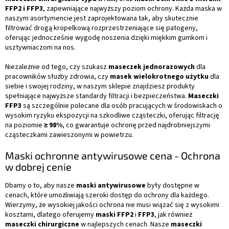
FFP2 i FFP3
, zapewniające najwyższy poziom ochrony. Każda maska w
naszym asortymencie jest zaprojektowana tak, aby skutecznie
filtrować drogą kropelkową rozprzestrzeniające się patogeny,
oferując jednocześnie wygodę noszenia dzięki miękkim gumkom i
usztywniaczom na nos.
Niezależnie od tego, czy szukasz
maseczek jednorazowych
dla
pracowników służby zdrowia, czy
masek wielokrotnego użytku
dla
siebie i swojej rodziny, w naszym sklepie znajdziesz produkty
spełniające najwyższe standardy filtracji i bezpieczeństwa.
Maseczki
FFP3
są szczególnie polecane dla osób pracujących w środowiskach o
wysokim ryzyku ekspozycji na szkodliwe cząsteczki, oferując filtrację
na poziomie
≥ 98%
, co gwarantuje ochronę przed najdrobniejszymi
cząsteczkami zawieszonymi w powietrzu.
Maski ochronne antywirusowe cena - Ochrona
w dobrej cenie
Dbamy o to, aby nasze
maski antywirusowe
były dostępne w
cenach, które umożliwiają szeroki dostęp do ochrony dla każdego.
Wierzymy, że wysokiej jakości ochrona nie musi wiązać się z wysokimi
kosztami, dlatego oferujemy
maski FFP2
i
FFP3
, jak również
maseczki chirurgiczne
w najlepszych cenach. Nasze
maseczki