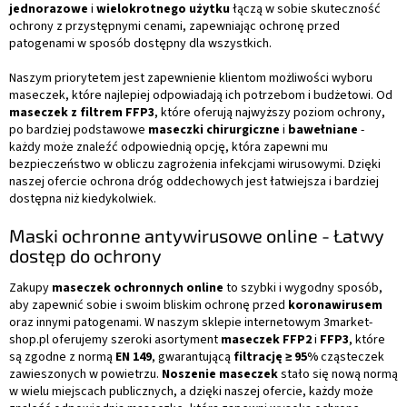
jednorazowe
i
wielokrotnego użytku
łączą w sobie skuteczność
ochrony z przystępnymi cenami, zapewniając ochronę przed
patogenami w sposób dostępny dla wszystkich.
Naszym priorytetem jest zapewnienie klientom możliwości wyboru
maseczek, które najlepiej odpowiadają ich potrzebom i budżetowi. Od
maseczek z filtrem FFP3
, które oferują najwyższy poziom ochrony,
po bardziej podstawowe
maseczki chirurgiczne
i
bawełniane
-
każdy może znaleźć odpowiednią opcję, która zapewni mu
bezpieczeństwo w obliczu zagrożenia infekcjami wirusowymi. Dzięki
naszej ofercie ochrona dróg oddechowych jest łatwiejsza i bardziej
dostępna niż kiedykolwiek.
Maski ochronne antywirusowe online - Łatwy
dostęp do ochrony
Zakupy
maseczek ochronnych online
to szybki i wygodny sposób,
aby zapewnić sobie i swoim bliskim ochronę przed
koronawirusem
oraz innymi patogenami. W naszym sklepie internetowym 3market-
shop.pl oferujemy szeroki asortyment
maseczek FFP2
i
FFP3
, które
są zgodne z normą
EN 149
, gwarantującą
filtrację ≥ 95%
cząsteczek
zawieszonych w powietrzu.
Noszenie maseczek
stało się nową normą
w wielu miejscach publicznych, a dzięki naszej ofercie, każdy może