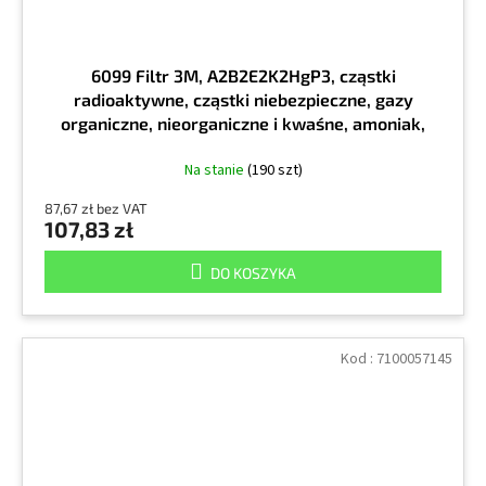
6099 Filtr 3M, A2B2E2K2HgP3, cząstki
radioaktywne, cząstki niebezpieczne, gazy
organiczne, nieorganiczne i kwaśne, amoniak,
cena za sztukę
Na stanie
(190 szt)
87,67 zł bez VAT
107,83 zł
DO KOSZYKA
Kod :
7100057145