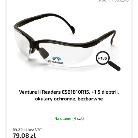
Kod :
PY.50.0140
Venture II Readers ESB1810R15, +1,5 dioptrii,
okulary ochronne, bezbarwne
Na stanie
(4 szt)
64,29 zł bez VAT
79,08 zł