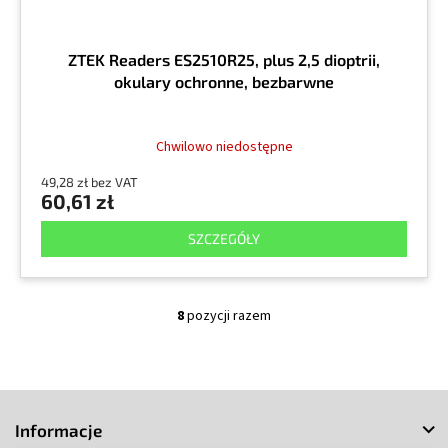
ZTEK Readers ES2510R25, plus 2,5 dioptrii,
okulary ochronne, bezbarwne
Chwilowo niedostępne
49,28 zł bez VAT
60,61 zł
SZCZEGÓŁY
8
pozycji razem
K
o
n
t
S
r
o
t
Informacje
l
o