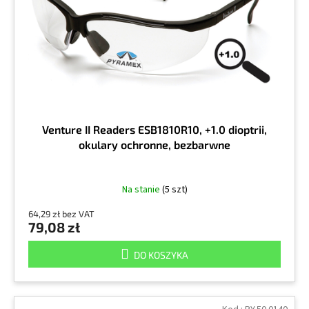
r
k
o
t
d
ó
u
w
k
t
ó
w
Venture II Readers ESB1810R10, +1.0 dioptrii,
okulary ochronne, bezbarwne
Na stanie
(5 szt)
64,29 zł bez VAT
79,08 zł
DO KOSZYKA