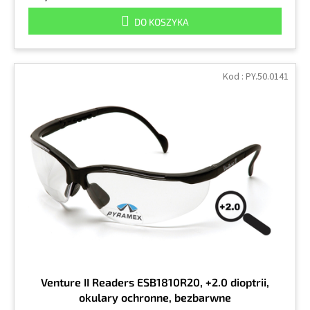
DO KOSZYKA
Kod :
PY.50.0141
Venture II Readers ESB1810R20, +2.0 dioptrii,
okulary ochronne, bezbarwne