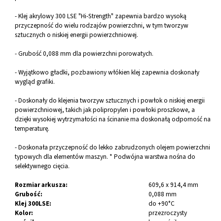
- Klej akrylowy 300 LSE "Hi-Strength" zapewnia bardzo wysoką
przyczepność do wielu rodzajów powierzchni, w tym tworzyw
sztucznych o niskiej energii powierzchniowej.
- Grubość 0,088 mm dla powierzchni porowatych.
- Wyjątkowo gładki, pozbawiony włókien klej zapewnia doskonały
wygląd grafiki.
- Doskonały do klejenia tworzyw sztucznych i powłok o niskiej energii
powierzchniowej, takich jak polipropylen i powłoki proszkowe, a
dzięki wysokiej wytrzymałości na ścinanie ma doskonałą odporność na
temperaturę.
- Doskonała przyczepność do lekko zabrudzonych olejem powierzchni
typowych dla elementów maszyn. * Podwójna warstwa nośna do
selektywnego cięcia.
Rozmiar arkusza:
609,6 x 914,4 mm
Grubość:
0,088 mm
Klej 300LSE:
do +90°C
Kolor:
przezroczysty