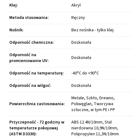
Klej
:
Akryl
Metoda stosowania
:
Ręczny
Nośnik
:
Bez nośnika - tylko klej
Odporność chemiczna
:
Doskonała
Odporność na
Doskonała
promieniowanie UV
:
Odporność na temperaturę
:
-40°C do +90°C
Odporność na wilgoć
:
Doskonała
Metale, Szkło, Drewno,
Powierzchnia zastosowania
:
Poliwęglan, Tworzywa
sztuczne, w tym PE i PP
Przyczepność - 72 godziny w
ABS 12.4N/10mm, Stal
temperaturze pokojowej
nierdzewna 10,9N/10mm,
(ASTM D3330)
:
Polipropylen 11,3N/10mm