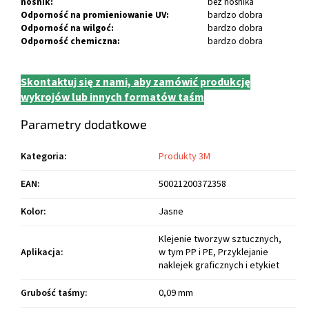
nośnik:
bez nośnika
Odporność na promieniowanie UV:
bardzo dobra
Odporność na wilgoć:
bardzo dobra
Odporność chemiczna:
bardzo dobra
Skontaktuj się z nami, aby zamówić produkcję
wykrojów lub innych formatów taśm
Parametry dodatkowe
Kategoria
:
Produkty 3M
EAN
:
50021200372358
Kolor
:
Jasne
Klejenie tworzyw sztucznych,
Aplikacja
:
w tym PP i PE, Przyklejanie
naklejek graficznych i etykiet
Grubość taśmy
:
0,09 mm