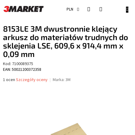
Przejść
do
KOSZ
PLN
treści
8153LE 3M dwustronnie klejący
arkusz do materiałów trudnych do
sklejenia LSE, 609,6 x 914,4 mm x
0,09 mm
Kod:
7100089375
EAN: 50021200372358
Średnia
1 ocen
Szczegóły oceny
Marka:
3M
ocena
produktu
wynosi
5,0
na
5
gwiazdek.