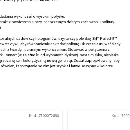
kładania wykończeń o wysokim połysku.
ntakt z powierzchnią przy jednoczesnym dobrym zachowaniu politury.
E
iralnych śladów czy hologramów, użyj tarczy polerskiej 3M™ Perfect-It™
rowate dyski, aby równomiernie nakładać politurę i skutecznie usuwać ślady
azdach z twardym, ciemnym wykończeniem. Stosować w połączeniu z
ick Connect (w zależności od wybranych dysków). Nasza miękka, niebieska
agradzanej serii kolorystycznej nowej generacji. Został zaprojektowany, aby
wnież, że sprzątanie po nim jest szybkie i łatwe.Dostępny w kolorze
Kod :
7100072690
Kod :
7000