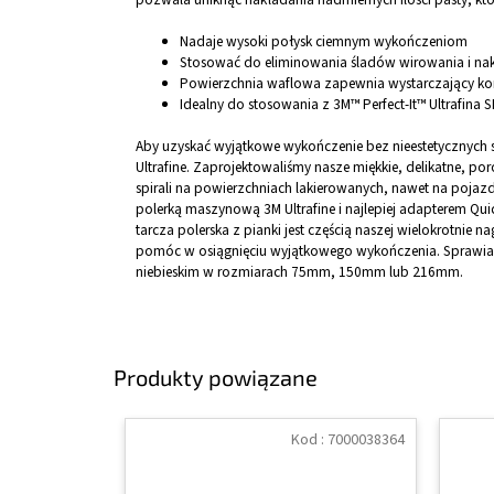
Nadaje wysoki połysk ciemnym wykończeniom
Stosować do eliminowania śladów wirowania i na
Powierzchnia waflowa zapewnia wystarczający ko
Idealny do stosowania z 3M™ Perfect-It™ Ultrafina S
Aby uzyskać wyjątkowe wykończenie bez nieestetycznych sp
Ultrafine. Zaprojektowaliśmy nasze miękkie, delikatne, po
spirali na powierzchniach lakierowanych, nawet na poj
polerką maszynową 3M Ultrafine i najlepiej adapterem Qu
tarcza polerska z pianki jest częścią naszej wielokrotnie n
pomóc w osiągnięciu wyjątkowego wykończenia. Sprawia ró
niebieskim w rozmiarach 75mm, 150mm lub 216mm.
Produkty powiązane
Kod :
7000038364