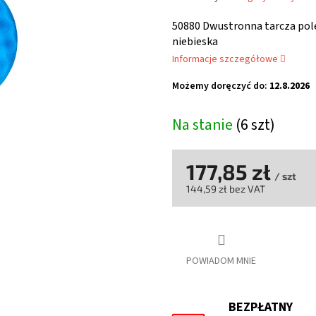
ocena
produktu
50880 Dwustronna tarcza pol
wynosi
niebieska
0,0
Informacje szczegółowe
na
5
Możemy doręczyć do:
12.8.2026
gwiazdek.
Na stanie
(6 szt)
177,85 zł
/ szt
144,59 zł bez VAT
Cena
jednostkowa:
POWIADOM MNIE
BEZPŁATNY