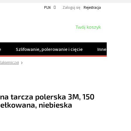
PLN
Zaloguj się
Rejestracja
KOSZYK
Twój koszyk
e
Szlifowanie, polerowanie i cięcie
Inne produkty
akierniczej
a tarcza polerska 3M, 150
ełkowana, niebieska