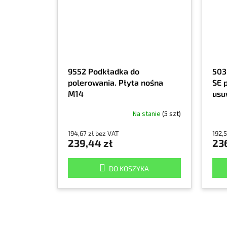
9552 Podkładka do
503
polerowania. Płyta nośna
SE 
M14
usu
hol
Na stanie
(5 szt)
ciem
194,67 zł bez VAT
192,
239,44 zł
236
DO KOSZYKA