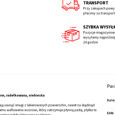
TRANSPORT
Przy zakupach powyż
płacimy za transpor
SZYBKA WYSYŁ
Pozycje magazynow
wysyłamy najpóźniej
24 godzin
Par
 mm, radełkowana, niebieska
Kate
gają usunąć smugi z lakierowanych powierzchni, nawet na skądinąd
emu waflowemu wzorowi, który zatrzymuje płynną pastę, płytka ta
EAN
:
re tworzyłyby falowanie na lakierze.