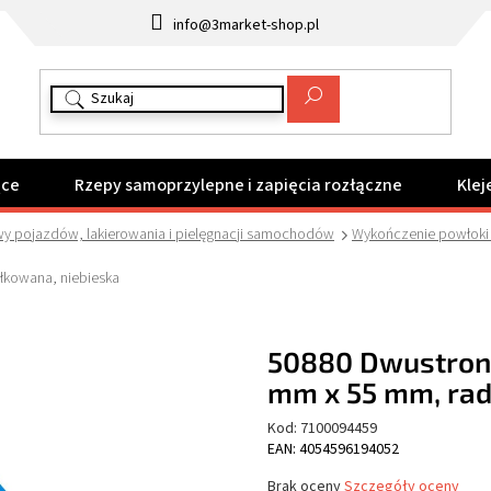
info@3market-shop.pl
ące
Rzepy samoprzylepne i zapięcia rozłączne
Klej
wy pojazdów, lakierowania i pielęgnacji samochodów
Wykończenie powłoki l
łkowana, niebieska
50880 Dwustronn
mm x 55 mm, rad
Kod:
7100094459
EAN: 4054596194052
Średnia
Brak oceny
Szczegóły oceny