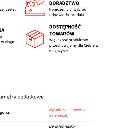
DORADZTWO
ej 599 zł
Pomożemy Ci wybrać
t
odpowiedni produkt
DOSTĘPNOŚĆ
KA
TOWARÓW
e
Większość produktów
 w ciągu
przechowujemy dla Ciebie w
magazynie
ametry dodatkowe
Wykończenie powłoki
goria
:
lakierniczej
4054596194052