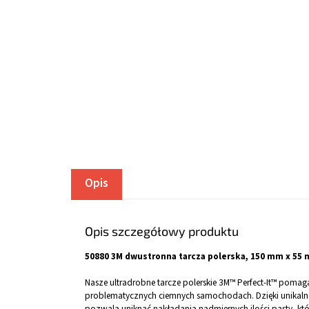
Opis
Opis szczegółowy produktu
50880 3M dwustronna tarcza polerska, 150 mm x 55
Nasze ultradrobne tarcze polerskie 3M™ Perfect-It™ poma
problematycznych ciemnych samochodach. Dzięki unikaln
pozwala uniknąć nakładania nadmiernych ilości pasty, któ