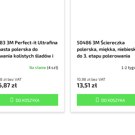
83 3M Perfect-it Ultrafina
50486 3M Ściereczka
pasta polerska do
polerska, miękka, niebies
wania kolistych śladów i
do 3. etapu polerowania
ogramów,
Na stanie
(4 szt)
1-2 tyg
noniebieska, 1 litr
58 zł bez VAT
10,98 zł bez VAT
,87 zł
13,51 zł
DO KOSZYKA
DO KOSZYKA