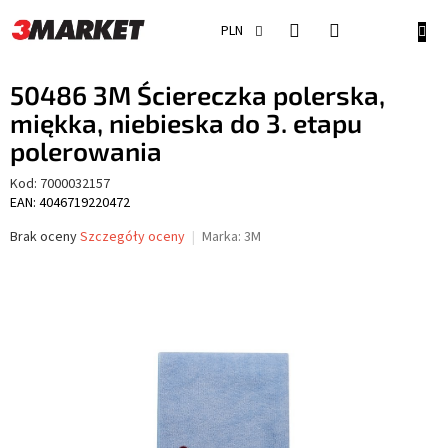
Przejść
do
KOSZ
PLN
treści
50486 3M Ściereczka polerska,
miękka, niebieska do 3. etapu
polerowania
Kod:
7000032157
EAN: 4046719220472
Średnia
Brak oceny
Szczegóły oceny
Marka:
3M
ocena
produktu
wynosi
0,0
na
5
gwiazdek.