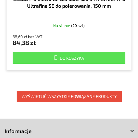
Ultrafine SE do polerowania, 150 mm
Na stanie
(20 szt)
68,60 zł bez VAT
84,38 zł
DO KOSZYKA
WYŚWIETLIĆ WSZYSTKIE POWIĄZANE PRODUKTY
S
t
Informacje
o