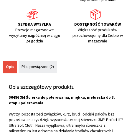
SZYBKA WYSYŁKA
DOSTĘPNOŚĆ TOWARÓW
Pozycje magazynowe
Większość produktów
wysyłamy najpóźniej w ciągu
przechowujemy dla Ciebie w
24 godzin
magazynie
Opis
Pliki powiązane (2)
Opis szczegółowy produktu
50486 3M Ścierka do polerowania, miękka, niebieska do 3.
etapu polerowania
Wytrzyj pozostałości związków, kurz, brud i odciski palców bez
pozostawiania rys dzięki wysoce skutecznej ściereczce 3M™ Perfect-It™
Ultra Soft Cloth. Nasza wyjątkowa, ultramiękka ściereczka z
mikroteksturą jest odporna na działanie środków chemicznych i