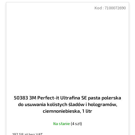
Kod :
7100072690
50383 3M Perfect-it Ultrafina SE pasta polerska
do usuwania kolistych śladów i hologramów,
ciemnoniebieska, 1 litr
Na stanie
(4 szt)
192,58 zł bez VAT