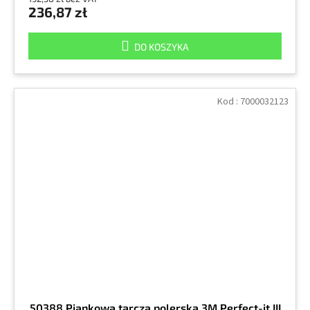
236,87 zł
DO KOSZYKA
Kod :
7000032123
50388 Piankowa tarcza polerska 3M Perfect-it III