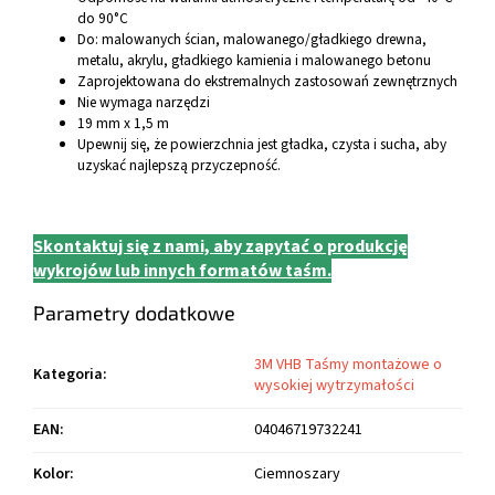
do 90°C
Do: malowanych ścian, malowanego/gładkiego drewna,
metalu, akrylu, gładkiego kamienia i malowanego betonu
Zaprojektowana do ekstremalnych zastosowań zewnętrznych
Nie wymaga narzędzi
19 mm x 1,5 m
Upewnij się, że powierzchnia jest gładka, czysta i sucha, aby
uzyskać najlepszą przyczepność.
Skontaktuj się z nami, aby zapytać o produkcję
wykrojów lub innych formatów taśm.
Parametry dodatkowe
3M VHB Taśmy montażowe o
Kategoria
:
wysokiej wytrzymałości
EAN
:
04046719732241
Kolor
:
Ciemnoszary