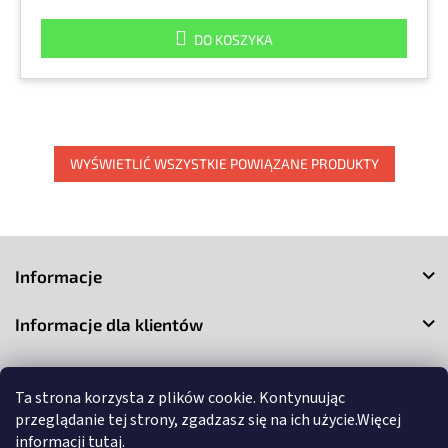
DO KOSZYKA
WYŚWIETLIĆ WSZYSTKIE POWIĄZANE PRODUKTY
S
t
Informacje
o
p
Informacje dla klientów
k
a
Kontakt
Ta strona korzysta z plików cookie. Kontynuując
przeglądanie tej strony, zgadzasz się na ich użycie.Więcej
informacji
tutaj
.