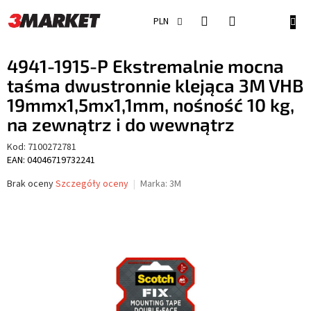
Przejść
do
KOSZ
PLN
treści
4941-1915-P Ekstremalnie mocna
taśma dwustronnie klejąca 3M VHB
19mmx1,5mx1,1mm, nośność 10 kg,
na zewnątrz i do wewnątrz
Kod:
7100272781
EAN: 04046719732241
Średnia
Brak oceny
Szczegóły oceny
Marka:
3M
ocena
produktu
wynosi
0,0
na
5
gwiazdek.