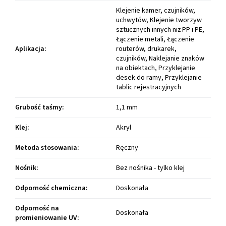
Klejenie kamer, czujników,
uchwytów, Klejenie tworzyw
sztucznych innych niż PP i PE,
Łączenie metali, Łączenie
Aplikacja
:
routerów, drukarek,
czujników, Naklejanie znaków
na obiektach, Przyklejanie
desek do ramy, Przyklejanie
tablic rejestracyjnych
Grubość taśmy
:
1,1 mm
Klej
:
Akryl
Metoda stosowania
:
Ręczny
Nośnik
:
Bez nośnika - tylko klej
Odporność chemiczna
:
Doskonała
Odporność na
Doskonała
promieniowanie UV
: