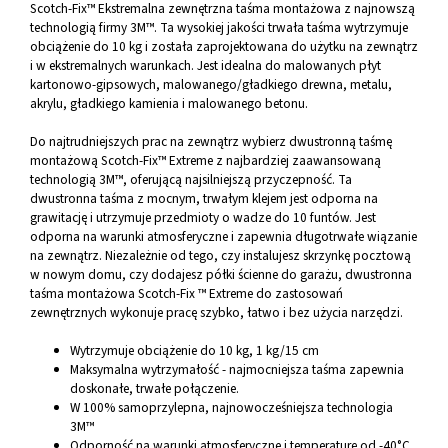
Scotch-Fix™ Ekstremalna zewnętrzna taśma montażowa z najnowszą
technologią firmy 3M™. Ta wysokiej jakości trwała taśma wytrzymuje
obciążenie do 10 kg i została zaprojektowana do użytku na zewnątrz
i w ekstremalnych warunkach. Jest idealna do malowanych płyt
kartonowo-gipsowych, malowanego/gładkiego drewna, metalu,
akrylu, gładkiego kamienia i malowanego betonu.
Do najtrudniejszych prac na zewnątrz wybierz dwustronną taśmę
montażową Scotch-Fix™ Extreme z najbardziej zaawansowaną
technologią 3M™, oferującą najsilniejszą przyczepność. Ta
dwustronna taśma z mocnym, trwałym klejem jest odporna na
grawitację i utrzymuje przedmioty o wadze do 10 funtów. Jest
odporna na warunki atmosferyczne i zapewnia długotrwałe wiązanie
na zewnątrz. Niezależnie od tego, czy instalujesz skrzynkę pocztową
w nowym domu, czy dodajesz półki ścienne do garażu, dwustronna
taśma montażowa Scotch-Fix ™ Extreme do zastosowań
zewnętrznych wykonuje pracę szybko, łatwo i bez użycia narzędzi.
Wytrzymuje obciążenie do 10 kg, 1 kg/15 cm
Maksymalna wytrzymałość - najmocniejsza taśma zapewnia
doskonałe, trwałe połączenie.
W 100% samoprzylepna, najnowocześniejsza technologia
3M™
Odporność na warunki atmosferyczne i temperaturę od -40°C