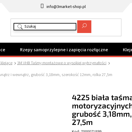
info@3market-shop.pl
ące
Rzepy samoprzylepne i zapięcia rozłączne
Klej
klejące
3M VHB Taśmy montażowe o wysokiej wytrzymałości
wnątrz i wewnątrz, grubość 3,18mm, szerokość 12mm, rolka 27,5m
4225 biała taśm
motoryzacyjnych
grubość 3,18mm,
27,5m
Kod:
7000071899