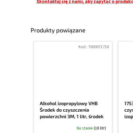
Skontaktuj się z nami, aby zapytać o produk
Produkty powiązane
Kod :
7000071716
Alkohol izopropylowy VHB
175
Środek do czyszczenia
czy
powierzchni 3M, 1 litr, środek
izo
czyszczący, 90% alkohol
Na stanie
(18 litr)
izopropylowy