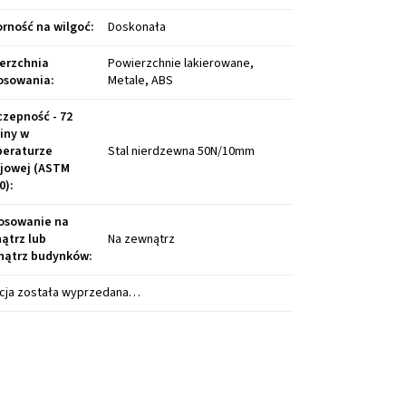
rność na wilgoć
:
Doskonała
erzchnia
Powierzchnie lakierowane,
osowania
:
Metale, ABS
czepność - 72
iny w
eraturze
Stal nierdzewna 50N/10mm
jowej (ASTM
0)
:
osowanie na
ątrz lub
Na zewnątrz
ątrz budynków
:
cja została wyprzedana…