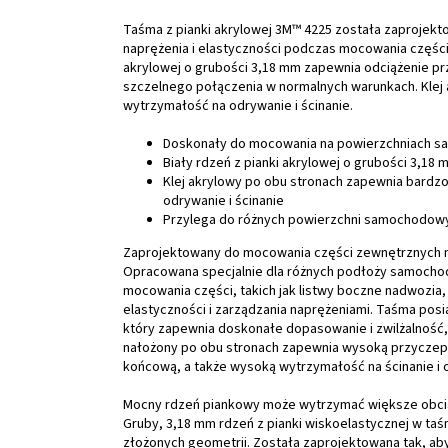
Taśma z pianki akrylowej 3M™ 4225 została zaprojekt
naprężenia i elastyczności podczas mocowania częśc
akrylowej o grubości 3,18 mm zapewnia odciążenie prz
szczelnego połączenia w normalnych warunkach. Kle
wytrzymałość na odrywanie i ścinanie.
Doskonały do mocowania na powierzchniach s
Biały rdzeń z pianki akrylowej o grubości 3,1
Klej akrylowy po obu stronach zapewnia bard
odrywanie i ścinanie
Przylega do różnych powierzchni samochodow
Zaprojektowany do mocowania części zewnętrznych n
Opracowana specjalnie dla różnych podłoży samochod
mocowania części, takich jak listwy boczne nadwozia,
elastyczności i zarządzania naprężeniami. Taśma posi
który zapewnia doskonałe dopasowanie i zwilżalność,
nałożony po obu stronach zapewnia wysoką przyczep
końcową, a także wysoką wytrzymałość na ścinanie i 
Mocny rdzeń piankowy może wytrzymać większe obci
Gruby, 3,18 mm rdzeń z pianki wiskoelastycznej w ta
złożonych geometrii. Została zaprojektowana tak, ab