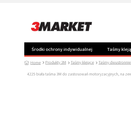
Przejść
do
treści
Środki ochrony indywidualnej
Taśmy klej
Produkty 3M
Taśmy klejące
Taśmy dwustronnie 
Home
4225 biała taśma 3M do zastosowań motoryzacyjnych, na ze