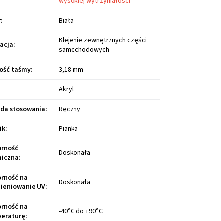
wysokiej wytrzymałości
r
:
Biała
Klejenie zewnętrznych części
kacja
:
samochodowych
ość taśmy
:
3,18 mm
Akryl
da stosowania
:
Ręczny
ik
:
Pianka
rność
Doskonała
iczna
:
rność na
Doskonała
ieniowanie UV
:
rność na
-40°C do +90°C
eraturę
: