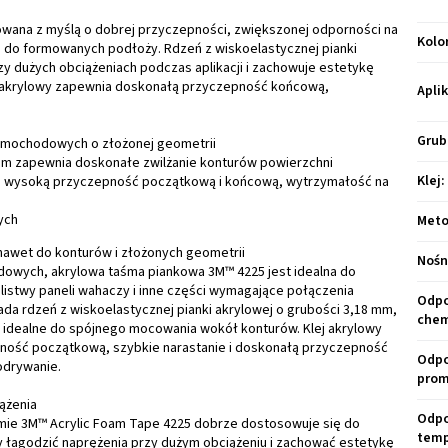
owana z myślą o dobrej przyczepności, zwiększonej odporności na
Kolo
i do formowanych podłoży. Rdzeń z wiskoelastycznej pianki
y dużych obciążeniach podczas aplikacji i zachowuje estetykę
j akrylowy zapewnia doskonałą przyczepność końcową,
Apli
Grub
amochodowych o złożonej geometrii
8 mm zapewnia doskonałe zwilżanie konturów powierzchni
Klej
:
zo wysoką przyczepność początkową i końcową, wytrzymałość na
ych
Meto
awet do konturów i złożonych geometrii
Nośn
owych, akrylowa taśma piankowa 3M™ 4225 jest idealna do
 listwy paneli wahaczy i inne części wymagające połączenia
Odpo
ada rdzeń z wiskoelastycznej pianki akrylowej o grubości 3,18 mm,
chem
 idealne do spójnego mocowania wokół konturów. Klej akrylowy
ność początkową, szybkie narastanie i doskonałą przyczepność
Odpo
odrywanie.
prom
ążenia
Odpo
śmie 3M™ Acrylic Foam Tape 4225 dobrze dostosowuje się do
temp
y łagodzić naprężenia przy dużym obciążeniu i zachować estetykę