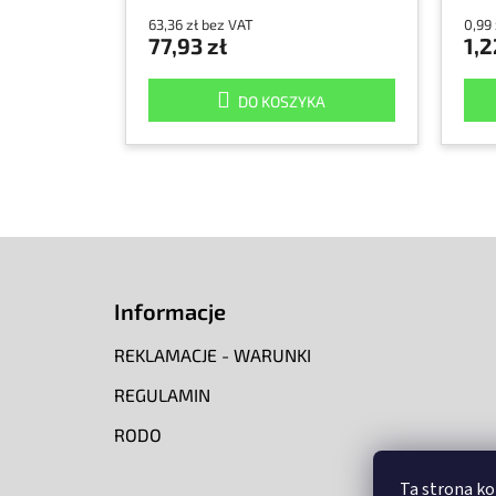
63,36 zł bez VAT
0,99
77,93 zł
1,2
DO KOSZYKA
S
t
o
Informacje
p
k
REKLAMACJE - WARUNKI
a
REGULAMIN
RODO
Ta strona ko