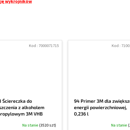
cję wykrojników
Kod :
7000071715
Kod :
7100
3 Ściereczka do
94 Primer 3M dla zwiększ
szczenia z alkoholem
energii powierzchniowej,
propylowym 3M VHB
0,236 l
Na stanie
(3520 szt)
Na stanie
(