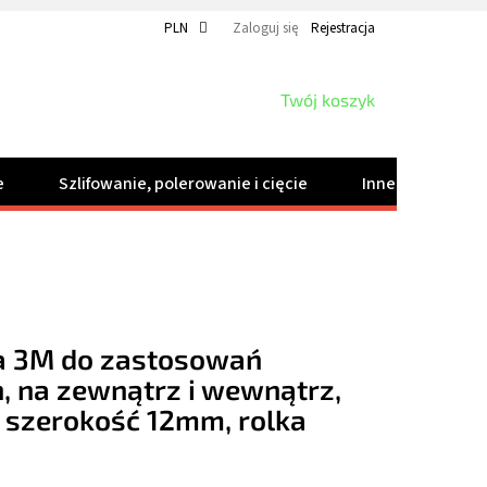
PLN
Zaloguj się
Rejestracja
KOSZYK
Twój koszyk
e
Szlifowanie, polerowanie i cięcie
Inne produkty
a 3M do zastosowań
, na zewnątrz i wewnątrz,
 szerokość 12mm, rolka