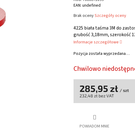
EAN: undefined
Średnia
Brak oceny
Szczegóły oceny
ocena
produktu
4225 biała taśma 3M do zast
wynosi
grubość 3,18mm, szerokość 
0,0
Informacje szczegółowe
na
5
Pozycja została wyprzedana…
gwiazdek.
Chwilowo niedostępn
285,95 zł
/ szt
232,48 zł bez VAT
Cena
jednostkowa:
POWIADOM MNIE