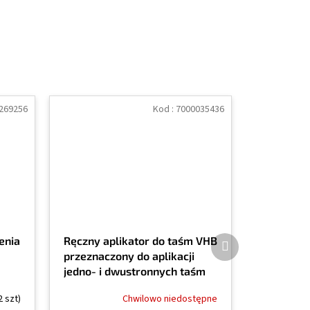
269256
Kod :
7000035436
Produkt
enia
Ręczny aplikator do taśm VHB
następny
przeznaczony do aplikacji
jedno- i dwustronnych taśm
klejących
2 szt)
Chwilowo niedostępne