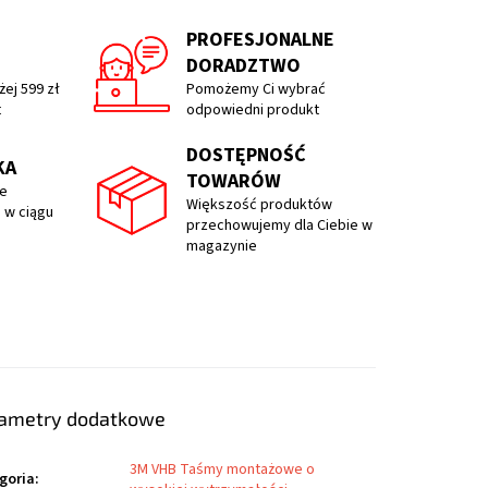
PROFESJONALNE
DORADZTWO
ej 599 zł
Pomożemy Ci wybrać
t
odpowiedni produkt
DOSTĘPNOŚĆ
KA
TOWARÓW
e
Większość produktów
 w ciągu
przechowujemy dla Ciebie w
magazynie
ametry dodatkowe
3M VHB Taśmy montażowe o
goria
: