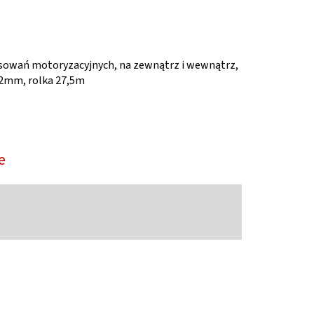
osowań motoryzacyjnych, na zewnątrz i wewnątrz,
12mm, rolka 27,5m
e