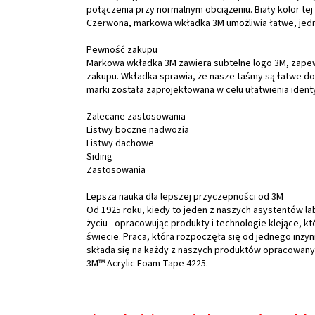
połączenia przy normalnym obciążeniu. Biały kolor t
Czerwona, markowa wkładka 3M umożliwia łatwe, jedno
Pewność zakupu
Markowa wkładka 3M zawiera subtelne logo 3M, zapewn
zakupu. Wkładka sprawia, że nasze taśmy są łatwe do
marki została zaprojektowana w celu ułatwienia ident
Zalecane zastosowania
Listwy boczne nadwozia
Listwy dachowe
Siding
Zastosowania
Lepsza nauka dla lepszej przyczepności od 3M
Od 1925 roku, kiedy to jeden z naszych asystentów l
życiu - opracowując produkty i technologie klejące, 
świecie. Praca, która rozpoczęła się od jednego inżyni
składa się na każdy z naszych produktów opracowanyc
3M™ Acrylic Foam Tape 4225.