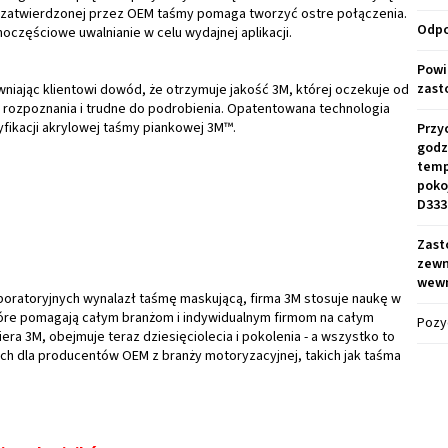
ej zatwierdzonej przez OEM taśmy pomaga tworzyć ostre połączenia.
Odpo
częściowe uwalnianie w celu wydajnej aplikacji.
Powi
zast
iając klientowi dowód, że otrzymuje jakość 3M, której oczekuje od
 rozpoznania i trudne do podrobienia. Opatentowana technologia
yfikacji akrylowej taśmy piankowej 3M™.
Przy
godz
temp
poko
D333
Zast
zewn
wewn
aboratoryjnych wynalazł taśmę maskującą, firma 3M stosuje naukę w
które pomagają całym branżom i indywidualnym firmom na całym
Pozy
era 3M, obejmuje teraz dziesięciolecia i pokolenia - a wszystko to
h dla producentów OEM z branży motoryzacyjnej, takich jak taśma