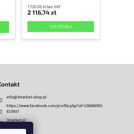
1 720,93 zł bez VAT
2 116,74 zł
SZCZEGÓŁY
Kontakt
info
@
3market-shop.pl
https://www.facebook.com/profile.php?id=100086931
810937
3market.pl