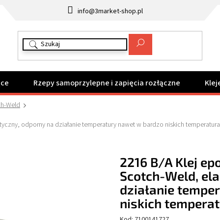
info@3market-shop.pl
ące
Rzepy samoprzylepne i zapięcia rozłączne
Klej
ch-Weld
czny, odporny na działanie temperatury nawet w bardzo niskich temperaturach
2216 B/A Klej e
Scotch-Weld, ela
działanie tempe
niskich temperatu
Kod:
7100141727