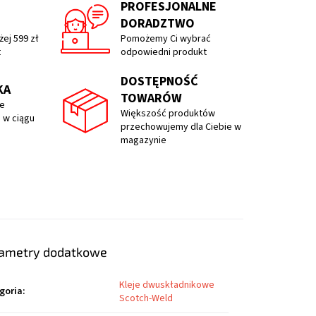
PROFESJONALNE
DORADZTWO
ej 599 zł
Pomożemy Ci wybrać
t
odpowiedni produkt
DOSTĘPNOŚĆ
KA
TOWARÓW
e
Większość produktów
 w ciągu
przechowujemy dla Ciebie w
magazynie
ametry dodatkowe
Kleje dwuskładnikowe
goria
:
Scotch-Weld