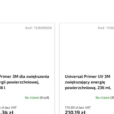
Kod :
7100269256
Kod :
7100
Primer 3M dla zwiększenia
Universal Primer UV 3M
rgii powierzchniowej,
zwiększający energię
6 l
powierzchniową, 236 ml,
obniżona zawartość LZO.
Na stanie
(4 szt)
Na stanie
(3
6 zł bez VAT
170,89 zł bez VAT
,34 zł
210,19 zł