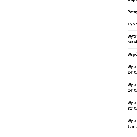
Pełn
Typ 
Wytr
mani
Wspó
Wytr
24°C
Wytr
24°C
Wytr
82°C
Wytr
temp