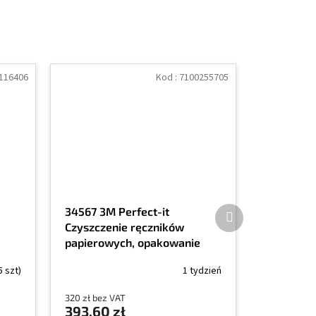
116406
Kod :
7100255705
Produkt
34567 3M Perfect-it
następny
Czyszczenie ręczników
papierowych, opakowanie
400 szt., czyści bez kłaczków,
5 szt)
1 tydzień
rozmiar 37x29 cm
320 zł bez VAT
393,60 zł