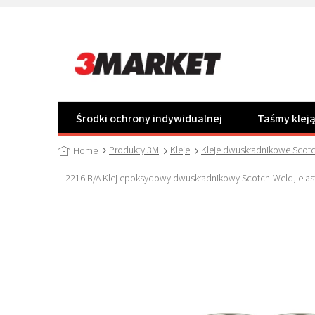
Przejść
do
treści
Środki ochrony indywidualnej
Taśmy klej
Produkty 3M
Kleje
Kleje dwuskładnikowe Scot
Home
2216 B/A Klej epoksydowy dwuskładnikowy Scotch-Weld, elasty