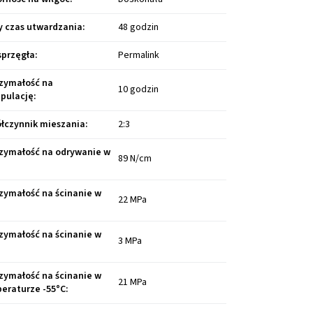
y czas utwardzania
:
48 godzin
sprzęgła
:
Permalink
zymałość na
10 godzin
pulację
:
łczynnik mieszania
:
2:3
zymałość na odrywanie w
89 N/cm
:
zymałość na ścinanie w
22 MPa
:
zymałość na ścinanie w
3 MPa
:
zymałość na ścinanie w
21 MPa
eraturze -55°C
: