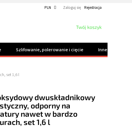
PLN
Zaloguj się
Rejestracja
KOSZYK
Twój koszyk
e
Szlifowanie, polerowanie i cięcie
Inne produkty
, set 1,6 l
poksydowy dwuskładnikowy
styczny, odporny na
ratury nawet w bardzo
rach, set 1,6 l