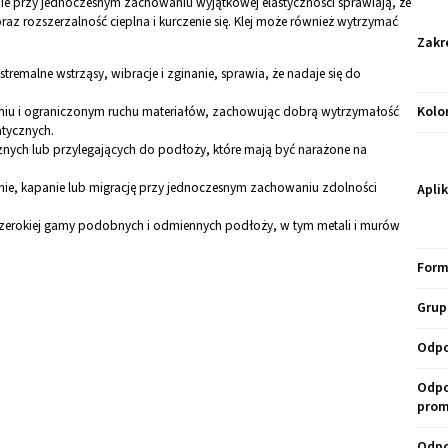
nie przy jednoczesnym zachowaniu wyjątkowej elastyczności sprawiają, że
az rozszerzalność cieplna i kurczenie się. Klej może również wytrzymać
Zakr
tremalne wstrząsy, wibracje i zginanie, sprawia, że nadaje się do
zeniu i ograniczonym ruchu materiałów, zachowując dobrą wytrzymałość
Kolo
tycznych.
znych lub przylegających do podłoży, które mają być narażone na
ie, kapanie lub migrację przy jednoczesnym zachowaniu zdolności
Apli
 szerokiej gamy podobnych i odmiennych podłoży, w tym metali i murów
Form
Grup
Odpo
Odpo
prom
Odpo