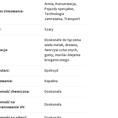
Armia, Konserwacja,
Pojazdy specjalne,
es stosowania
:
Technologia
zamrażania, Transport
r
:
Szary
Doskonałe do łączenia
wielu metali, drewna,
kacja
:
tworzyw sztucznych,
gumy, murów i klejenia
kriogenicznego
ularz
:
Epoksyd
owanie
:
Kapalina
rność chemiczna
:
Doskonała
rność na
Doskonała
ieniowanie UV
:
rność na wilgoć
:
Doskonała