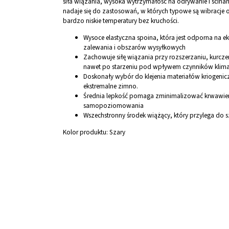
siła wiązania, wysoka wytrzymałość na odrywanie i ścina
nadaje się do zastosowań, w których typowe są wibracje or
bardzo niskie temperatury bez kruchości.
Wysoce elastyczna spoina, która jest odporna na eks
zalewania i obszarów wysyłkowych
Zachowuje siłę wiązania przy rozszerzaniu, kurc
nawet po starzeniu pod wpływem czynników klima
Doskonały wybór do klejenia materiałów kriogenic
ekstremalne zimno.
Średnia lepkość pomaga zminimalizować krwawien
samopoziomowania
Wszechstronny środek wiążący, który przylega do
Kolor produktu:
Szary