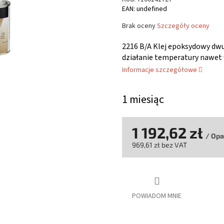
EAN: undefined
Średnia
Brak oceny
Szczegóły oceny
ocena
produktu
2216 B/A Klej epoksydowy dwu
wynosi
działanie temperatury nawet w
0,0
Informacje szczegółowe
na
5
gwiazdek.
1 miesiąc
1 192,62 zł
/ Op
969,61 zł bez VAT
Cena
jednostkowa:
POWIADOM MNIE