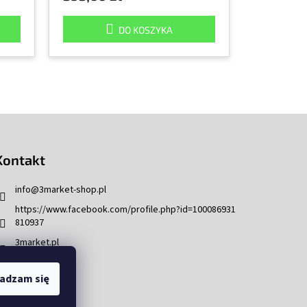
DO KOSZYKA
Kontakt
info
@
3market-shop.pl
https://www.facebook.com/profile.php?id=100086931
810937
3market.pl
adzam się