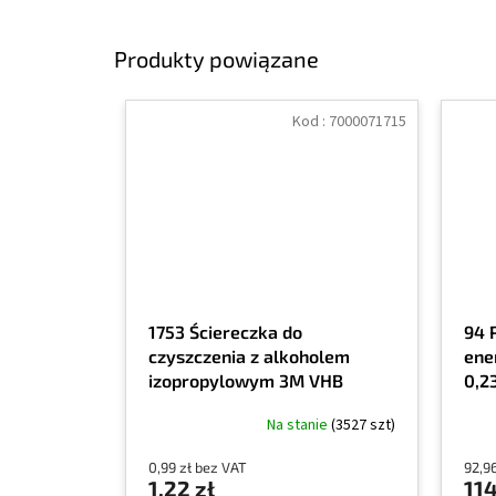
Produkty powiązane
Kod :
7000071715
1753 Ściereczka do
94 
czyszczenia z alkoholem
ene
izopropylowym 3M VHB
0,23
Na stanie
(3527 szt)
0,99 zł bez VAT
92,9
1,22 zł
114