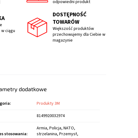
t
odpowiedni produkt
DOSTĘPNOŚĆ
KA
TOWARÓW
e
Większość produktów
 w ciągu
przechowujemy dla Ciebie w
magazynie
ametry dodatkowe
goria
:
Produkty 3M
8149920032974
Armia, Policja, NATO,
es stosowania
:
strzelanina, Przemysł,