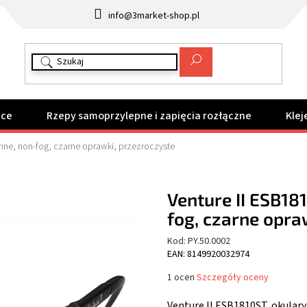
info@3market-shop.pl
ące
Rzepy samoprzylepne i zapięcia rozłączne
Klej
onne, non-fog, czarne oprawki, przezroczyste
Venture II ESB18
fog, czarne opra
Kod:
PY.50.0002
EAN: 8149920032974
Średnia
1 ocen
Szczegóły oceny
ocena
produktu
Venture II ESB1810ST, okular