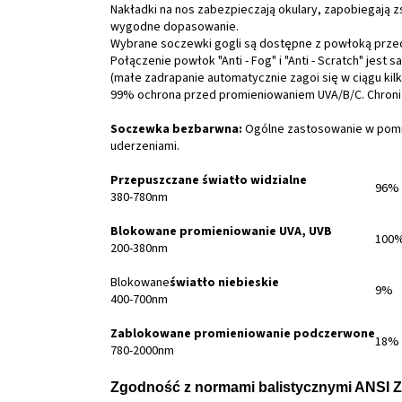
Nakładki na nos zabezpieczają okulary, zapobiegają z
wygodne dopasowanie.
Wybrane soczewki gogli są dostępne z powłoką przeci
Połączenie powłok "Anti - Fog" i "Anti - Scratch" jest 
(małe zadrapanie automatycznie zagoi się w ciągu kilk
99% ochrona przed promieniowaniem UVA/B/C. Chroni
Soczewka bezbarwna:
Ogólne zastosowanie w pomi
uderzeniami.
Przepuszczane światło widzialne
96%
380-780nm
Blokowane promieniowanie UVA, UVB
100
200-380nm
Blokowane
światło niebieskie
9%
400-700nm
Zablokowane promieniowanie podczerwone
18%
780-2000nm
Zgodność z normami balistycznymi ANSI Z8