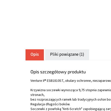
Opis
Pliki powiązane (1)
Opis szczegółowy produktu
Venture II® ESB1810ST, okulary ochronne, niezaparow
Krzywizna soczewki wynosząca 9,75 stopnia zapewni
stronach,
bez rozpraszających ramek lub tradycyjnych osłon bo
Regulacja długości boków.
Soczewki z powłoką "Anti-Scratch" zapobiegającą za