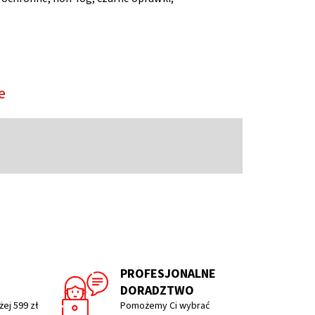
e
PROFESJONALNE
DORADZTWO
ej 599 zł
Pomożemy Ci wybrać