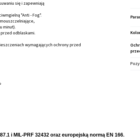
suwaniu się i zapewniają
wmgielną "Anti - Fog".
Para
samouszczelniające,
u minut).
Kolo
 przed odblaskami.
eszczeniach wymagających ochrony przed
Ochr
prze
Pozy
%
7.1 i MIL-PRF 32432 oraz europejską normą EN 166.