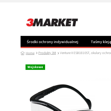
Przejść
do
treści
Środki ochrony indywidualnej
Taśmy klej
Produkty 3M
Venture II ESB1810ST, okulary ochr
Home
Wojskowe