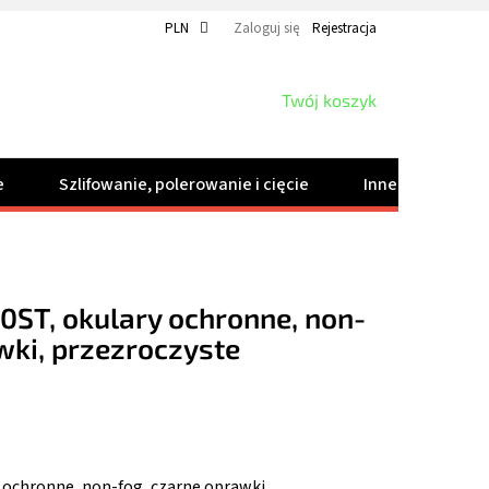
PLN
Zaloguj się
Rejestracja
KOSZYK
Twój koszyk
e
Szlifowanie, polerowanie i cięcie
Inne produkty
10ST, okulary ochronne, non-
wki, przezroczyste
y ochronne, non-fog, czarne oprawki,