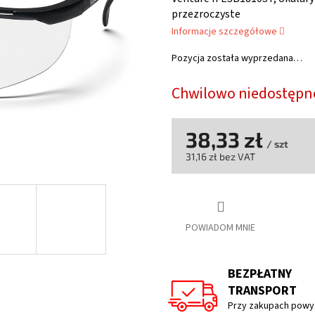
wynosi
przezroczyste
5,0
Informacje szczegółowe
na
5
Pozycja została wyprzedana…
gwiazdek.
Chwilowo niedostępn
38,33 zł
/ szt
31,16 zł bez VAT
Cena
jednostkowa:
POWIADOM MNIE
BEZPŁATNY
TRANSPORT
Przy zakupach powyż