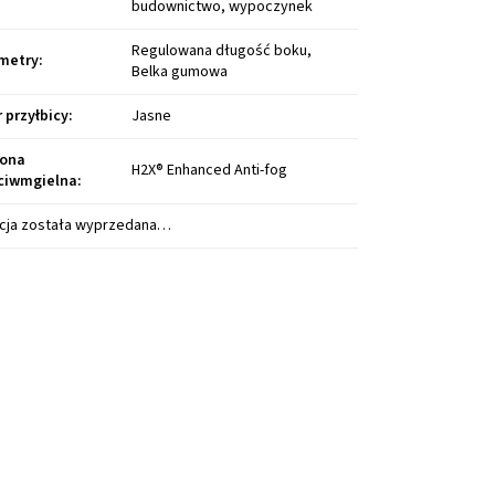
budownictwo, wypoczynek
Regulowana długość boku,
metry
:
Belka gumowa
r przyłbicy
:
Jasne
ona
H2X® Enhanced Anti-fog
ciwmgielna
:
cja została wyprzedana…