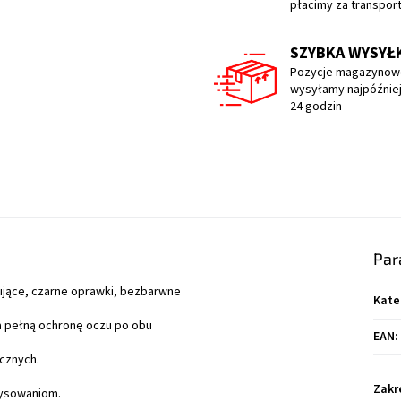
płacimy za transpor
SZYBKA WYSYŁ
Pozycje magazynow
wysyłamy najpóźniej
24 godzin
Par
ujące, czarne oprawki, bezbarwne
Kate
a pełną ochronę oczu po obu
EAN
:
cznych.
Zakr
rysowaniom.