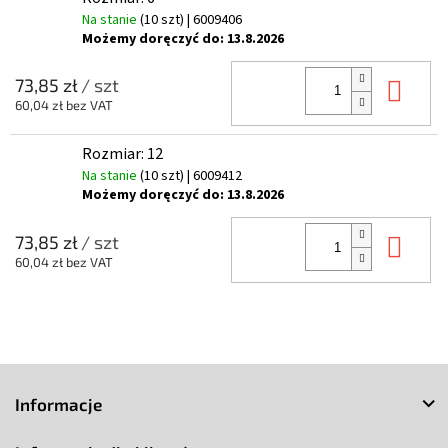
Na stanie
(10 szt)
| 6009406
Możemy doręczyć do:
13.8.2026
Do 
73,85 zł
/ szt
60,04 zł bez VAT
Rozmiar: 12
Na stanie
(10 szt)
| 6009412
Możemy doręczyć do:
13.8.2026
Do 
73,85 zł
/ szt
60,04 zł bez VAT
S
t
Informacje
o
p