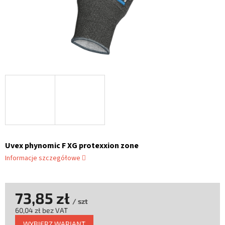
Uvex phynomic F XG protexxion zone
Informacje szczegółowe
73,85 zł
/ szt
60,04 zł bez VAT
Cena
WYBIERZ WARIANT