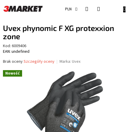
Przejść
do
KOSZ
PLN
treści
Uvex phynomic F XG protexxion
zone
Kod:
6009406
EAN: undefined
Średnia
Brak oceny
Szczegóły oceny
Marka:
Uvex
ocena
produktu
Nowość
wynosi
0,0
na
5
gwiazdek.