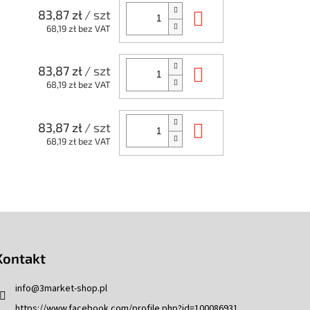
Do koszyka
83,87 zł
/ szt
68,19 zł bez VAT
Do koszyka
83,87 zł
/ szt
68,19 zł bez VAT
Do koszyka
83,87 zł
/ szt
68,19 zł bez VAT
Kontakt
info
@
3market-shop.pl
https://www.facebook.com/profile.php?id=100086931