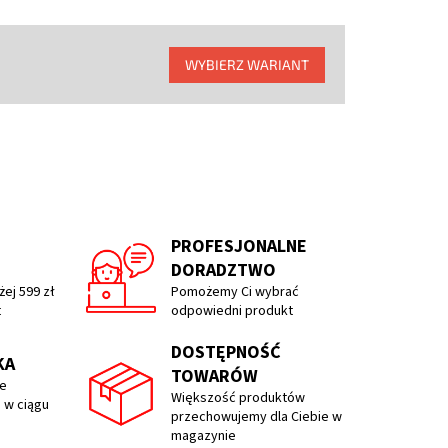
WYBIERZ WARIANT
PROFESJONALNE
DORADZTWO
ej 599 zł
Pomożemy Ci wybrać
t
odpowiedni produkt
DOSTĘPNOŚĆ
KA
TOWARÓW
e
Większość produktów
 w ciągu
przechowujemy dla Ciebie w
magazynie