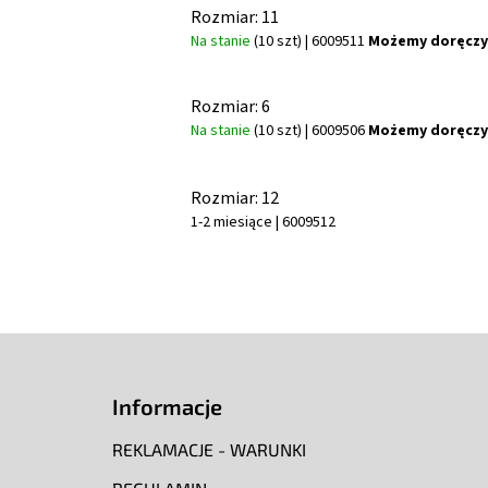
Rozmiar: 11
Na stanie
(10 szt)
| 6009511
Możemy doręczy
Rozmiar: 6
Na stanie
(10 szt)
| 6009506
Możemy doręczy
Rozmiar: 12
1-2 miesiące
| 6009512
S
t
o
Informacje
p
k
REKLAMACJE - WARUNKI
a