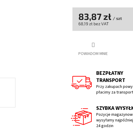
na
5
gwiazdek.
83,87 zł
/ szt
68,19 zł bez VAT
Cena
jednostkowa:
POWIADOM MNIE
BEZPŁATNY
TRANSPORT
Przy zakupach powyż
płacimy za transpor
SZYBKA WYSYŁ
Pozycje magazynow
wysyłamy najpóźniej
24 godzin