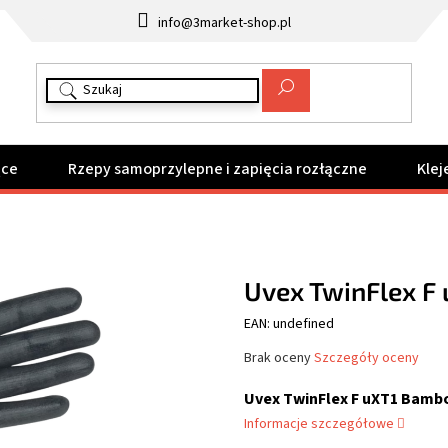
info@3market-shop.pl
ące
Rzepy samoprzylepne i zapięcia rozłączne
Klej
Uvex TwinFlex F
EAN: undefined
Średnia
Brak oceny
Szczegóły oceny
ocena
produktu
Uvex TwinFlex F uXT1 Bamb
wynosi
Informacje szczegółowe
0,0