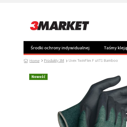
Przejść
do
treści
Środki ochrony indywidualnej
Taśmy klej
Produkty 3M
Uvex TwinFlex F uXT1 Bamboo
Home
Nowość