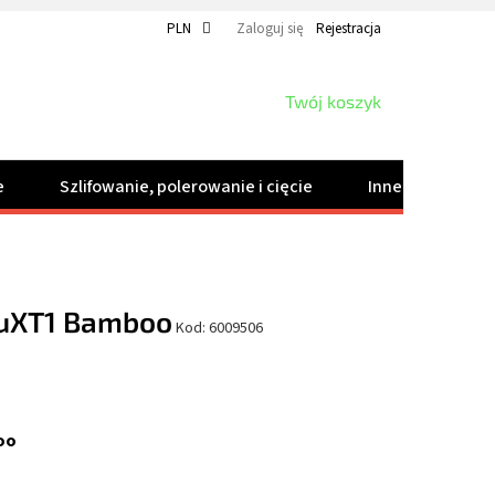
PLN
Zaloguj się
Rejestracja
KOSZYK
Twój koszyk
e
Szlifowanie, polerowanie i cięcie
Inne produkty
 uXT1 Bamboo
Kod:
6009506
oo