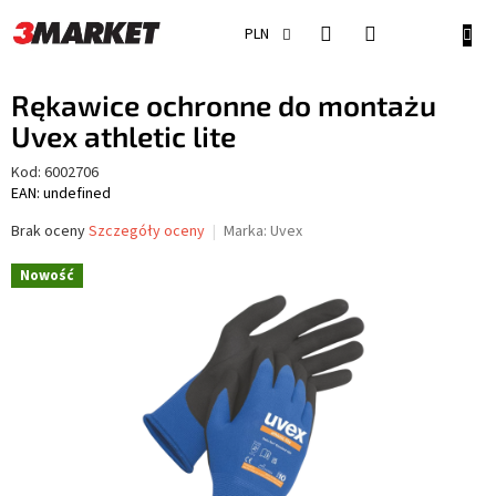
Przejść
do
KOSZ
PLN
treści
Rękawice ochronne do montażu
Uvex athletic lite
Kod:
6002706
EAN: undefined
Średnia
Brak oceny
Szczegóły oceny
Marka:
Uvex
ocena
produktu
Nowość
wynosi
0,0
na
5
gwiazdek.