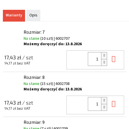
Warianty
Opis
Rozmiar: 7
Na stanie
(10 szt)
| 6002707
Możemy doręczyć do:
13.8.2026
Do 
17,43 zł
/ szt
14,17 zł bez VAT
Rozmiar: 8
Na stanie
(15 szt)
| 6002708
Możemy doręczyć do:
13.8.2026
Do 
17,43 zł
/ szt
14,17 zł bez VAT
Rozmiar: 9
Na stanie
(7 szt)
| 6002709