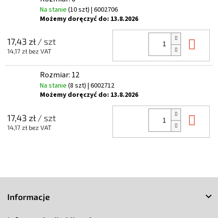
Na stanie
(10 szt)
| 6002706
Możemy doręczyć do:
13.8.2026
Do 
17,43 zł
/ szt
14,17 zł bez VAT
Rozmiar: 12
Na stanie
(8 szt)
| 6002712
Możemy doręczyć do:
13.8.2026
Do 
17,43 zł
/ szt
14,17 zł bez VAT
S
t
Informacje
o
p