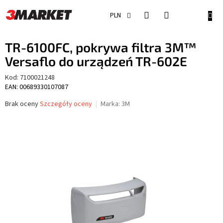
Przejść
do
KOSZ
PLN
treści
TR-6100FC, pokrywa filtra 3M™
Versaflo do urządzeń TR-602E
Kod:
7100021248
EAN: 00689330107087
Średnia
Brak oceny
Szczegóły oceny
Marka:
3M
ocena
produktu
wynosi
0,0
na
5
gwiazdek.