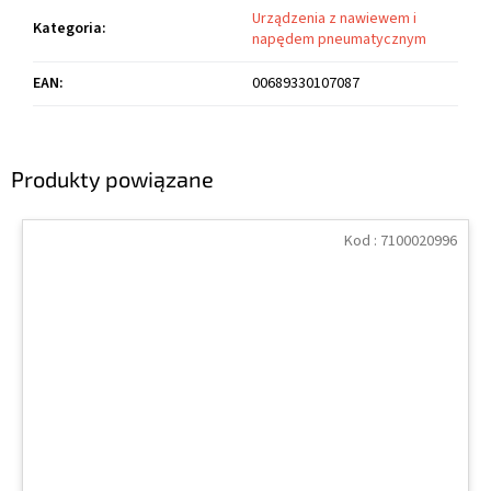
Urządzenia z nawiewem i
Kategoria
:
napędem pneumatycznym
EAN
:
00689330107087
Produkty powiązane
Kod :
7100020996