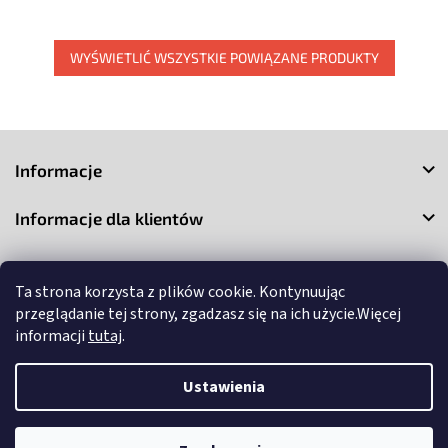
WYŚWIETLIĆ WSZYSTKIE POWIĄZANE PRODUKTY
S
t
Informacje
o
p
Informacje dla klientów
k
a
Kontakt
Ta strona korzysta z plików cookie. Kontynuując
przeglądanie tej strony, zgadzasz się na ich użycie.Więcej
informacji
tutaj
.
Ustawienia
Copyright 2026
3Market
. Wszystkie prawa zastrzeżone.
Edytuj
ustawienia plików cookie