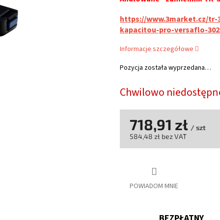
wynosi
0,0
https://www.3market.cz/tr-
na
kapacitou-pro-versaflo-302
5
gwiazdek.
Informacje szczegółowe
Pozycja została wyprzedana…
Chwilowo niedostępn
718,91 zł
/ szt
584,48 zł bez VAT
Cena
jednostkowa:
POWIADOM MNIE
BEZPŁATNY