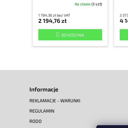
Na stanie
(3 szt)
powietrza)
1 784,36 zł bez VAT
3 373
2 194,76 zł
4 1
DO KOSZYKA
S
t
o
Informacje
p
k
REKLAMACJE - WARUNKI
a
REGULAMIN
RODO