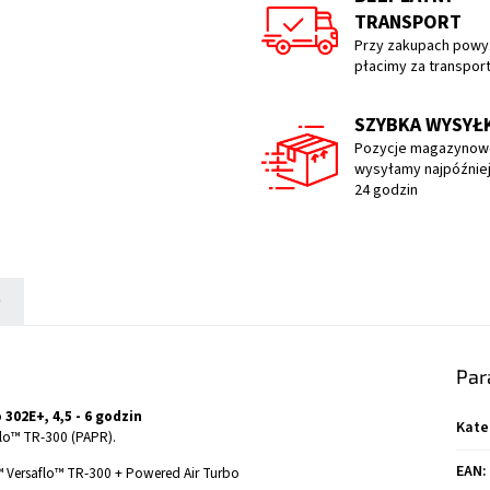
TRANSPORT
Przy zakupach powyż
płacimy za transpor
SZYBKA WYSYŁ
Pozycje magazynow
wysyłamy najpóźniej
24 godzin
)
Par
302E+, 4,5 - 6 godzin
Kate
lo™ TR-300 (PAPR).
EAN
:
 Versaflo™ TR-300 + Powered Air Turbo