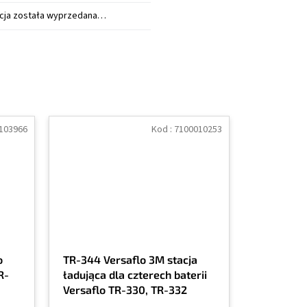
cja została wyprzedana…
103966
Kod :
7100010253
o
TR-344 Versaflo 3M stacja
R-
ładująca dla czterech baterii
Versaflo TR-330, TR-332