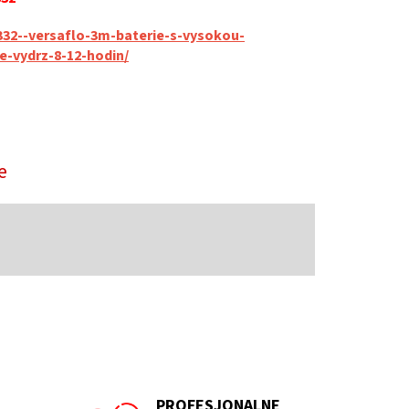
332--versaflo-3m-baterie-s-vysokou-
e-vydrz-8-12-hodin/
e
PROFESJONALNE