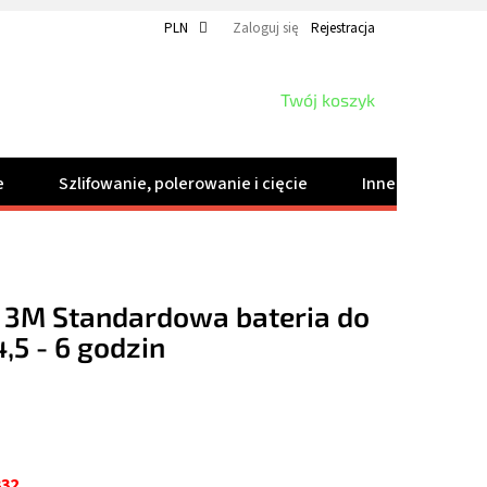
PLN
Zaloguj się
Rejestracja
KOSZYK
Twój koszyk
e
Szlifowanie, polerowanie i cięcie
Inne produkty
o 3M Standardowa bateria do
,5 - 6 godzin
332