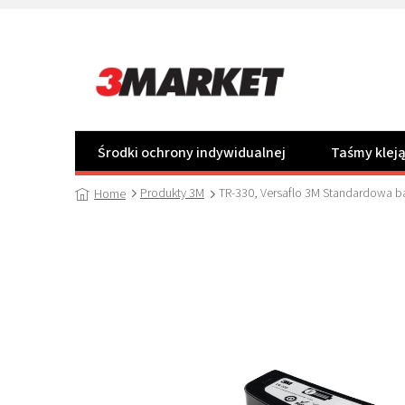
Przejść
do
treści
Środki ochrony indywidualnej
Taśmy klej
Produkty 3M
TR-330, Versaflo 3M Standardowa bat
Home