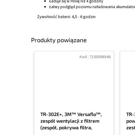
Ładuje się w mniej niż 4 godziny
Łatwy podgląd poziomu naładowania akumulato
Żywotność baterii: 4,5 - 6 godzin
Produkty powiązane
Kod :
7100098846
TR-302E+, 3M™ Versaflo™,
TR-
zespół wentylacji z filtrem
pow
(zespół, pokrywa filtra,
zes
wskaźnik przepływu