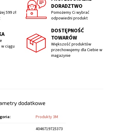
DORADZTWO
ej 599 zł
Pomożemy Ci wybrać
t
odpowiedni produkt
DOSTĘPNOŚĆ
KA
TOWARÓW
e
Większość produktów
 w ciągu
przechowujemy dla Ciebie w
magazynie
ametry dodatkowe
goria
:
Produkty 3M
4046719725373