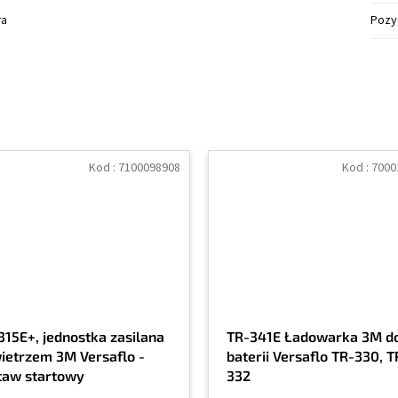
ra
Pozy
Kod :
7100098908
Kod :
7000
315E+, jednostka zasilana
TR-341E Ładowarka 3M d
ietrzem 3M Versaflo -
baterii Versaflo TR-330, T
taw startowy
332