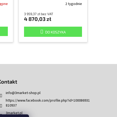
tępne
2 tygodnie
3 959,37 zł bez VAT
4 870,03 zł
DO KOSZYKA
Kontakt
info
@
3market-shop.pl
https://www.facebook.com/profile.php?id=100086931
810937
3market.pl