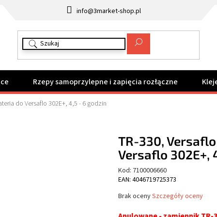
info@3market-shop.pl
ące
Rzepy samoprzylepne i zapięcia rozłączne
Klej
eria do Versaflo 302E+, 4,5 - 6 godzin
TR-330, Versafl
Versaflo 302E+, 4
Kod:
7100006660
EAN: 4046719725373
Średnia
Brak oceny
Szczegóły oceny
ocena
produktu
Anulowane - zamiennik TR-