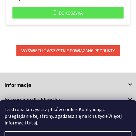
DO KOSZYKA
WYŚWIETLIĆ WSZYSTKIE POWIĄZANE PRODUKTY
S
t
Informacje
o
p
Informacje dla klientów
k
a
Ta strona korzysta z plików cookie. Kontynuując
Kontakt
przeglądanie tej strony, zgadzasz się na ich użycie.Więcej
informacji
tutaj
.