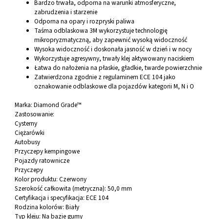
Bardzo trwała, odporna na warunki atmosferyczne,
zabrudzenia i starzenie
Odporna na opary i rozpryski paliwa
Taśma odblaskowa 3M wykorzystuje technologię
mikropryzmatyczną, aby zapewnić wysoką widoczność
Wysoka widoczność i doskonała jasność w dzień i w nocy
Wykorzystuje agresywny, trwały klej aktywowany naciskiem
Łatwa do nałożenia na płaskie, gładkie, twarde powierzchnie
Zatwierdzona zgodnie z regulaminem ECE 104 jako
oznakowanie odblaskowe dla pojazdów kategorii M, N i O
Marka: Diamond Grade™
Zastosowanie:
Cysterny
Ciężarówki
Autobusy
Przyczepy kempingowe
Pojazdy ratownicze
Przyczepy
Kolor produktu: Czerwony
Szerokość całkowita (metryczna): 50,0 mm
Certyfikacja i specyfikacja: ECE 104
Rodzina kolorów: Biały
Typ kleju: Na bazie gumy