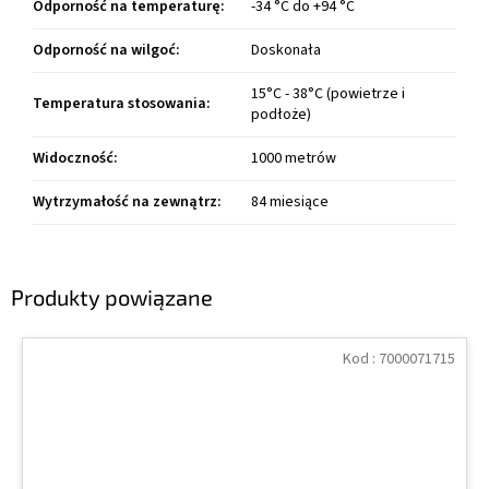
Odporność na temperaturę
:
-34 °C do +94 °C
Odporność na wilgoć
:
Doskonała
15°C - 38°C (powietrze i
Temperatura stosowania
:
podłoże)
Widoczność
:
1000 metrów
Wytrzymałość na zewnątrz
:
84 miesiące
Produkty powiązane
Kod :
7000071715