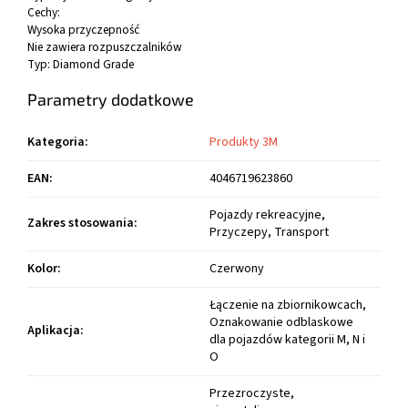
Cechy:
Wysoka przyczepność
Nie zawiera rozpuszczalników
Typ:
Diamond Grade
Parametry dodatkowe
Kategoria
:
Produkty 3M
EAN
:
4046719623860
Pojazdy rekreacyjne,
Zakres stosowania
:
Przyczepy, Transport
Kolor
:
Czerwony
Łączenie na zbiornikowcach,
Oznakowanie odblaskowe
Aplikacja
:
dla pojazdów kategorii M, N i
O
Przezroczyste,