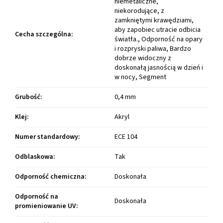
niemetaliczne,
niekorodujące, z
zamkniętymi krawędziami,
aby zapobiec utracie odbicia
Cecha szczególna
:
światła., Odporność na opary
i rozpryski paliwa, Bardzo
dobrze widoczny z
doskonałą jasnością w dzień i
w nocy, Segment
Grubość
:
0,4 mm
Klej
:
Akryl
Numer standardowy
:
ECE 104
Odblaskowa
:
Tak
Odporność chemiczna
:
Doskonała
Odporność na
Doskonała
promieniowanie UV
: