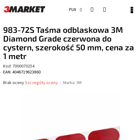
Przejść
do
KOSZ
PLN
treści
983-72S Taśma odblaskowa 3M
Diamond Grade czerwona do
cystern, szerokość 50 mm, cena za
1 metr
Kod:
7000070254
EAN: 4046719623860
Średnia
Brak oceny
Szczegóły oceny
Marka:
3M
ocena
produktu
wynosi
0,0
na
5
gwiazdek.