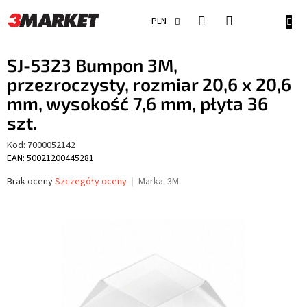
Przejść
do
KOSZ
PLN
treści
SJ-5323 Bumpon 3M,
przezroczysty, rozmiar 20,6 x 20,6
mm, wysokość 7,6 mm, płyta 36
szt.
Kod:
7000052142
EAN: 50021200445281
Średnia
Brak oceny
Szczegóły oceny
Marka:
3M
ocena
produktu
wynosi
0,0
na
5
gwiazdek.