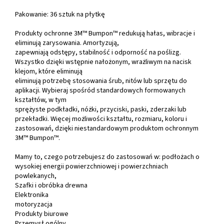
Pakowanie: 36 sztuk na płytkę
Produkty ochronne 3M™ Bumpon™ redukują hałas, wibracje i
eliminują zarysowania. Amortyzują,
zapewniają odstępy, stabilność i odporność na poślizg.
Wszystko dzięki wstępnie nałożonym, wrażliwym na nacisk
klejom, które eliminują
eliminują potrzebę stosowania śrub, nitów lub sprzętu do
aplikacji. Wybieraj spośród standardowych formowanych
kształtów, w tym
sprężyste podkładki, nóżki, przyciski, paski, zderzaki lub
przekładki. Więcej możliwości kształtu, rozmiaru, koloru i
zastosowań, dzięki niestandardowym produktom ochronnym
3M™ Bumpon™.
Mamy to, czego potrzebujesz do zastosowań w: podłożach o
wysokiej energii powierzchniowej i powierzchniach
powlekanych,
Szafki i obróbka drewna
Elektronika
motoryzacja
Produkty biurowe
Przemysł ogólny