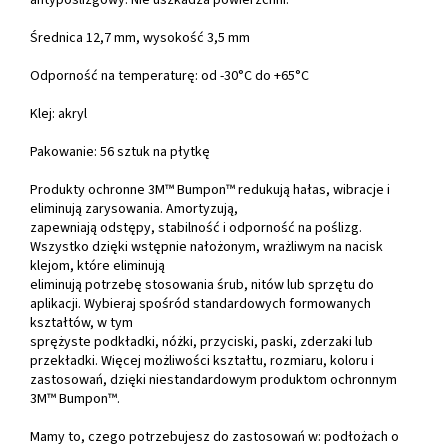
antypoślizgowy. Nie uszkadza powierzchni.
Średnica 12,7 mm, wysokość 3,5 mm
Odporność na temperaturę: od -30°C do +65°C
Klej: akryl
Pakowanie: 56 sztuk na płytkę
Produkty ochronne 3M™ Bumpon™ redukują hałas, wibracje i
eliminują zarysowania. Amortyzują,
zapewniają odstępy, stabilność i odporność na poślizg.
Wszystko dzięki wstępnie nałożonym, wrażliwym na nacisk
klejom, które eliminują
eliminują potrzebę stosowania śrub, nitów lub sprzętu do
aplikacji. Wybieraj spośród standardowych formowanych
kształtów, w tym
sprężyste podkładki, nóżki, przyciski, paski, zderzaki lub
przekładki. Więcej możliwości kształtu, rozmiaru, koloru i
zastosowań, dzięki niestandardowym produktom ochronnym
3M™ Bumpon™.
Mamy to, czego potrzebujesz do zastosowań w: podłożach o