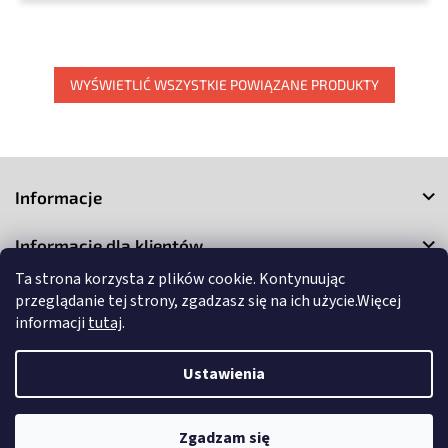
WYŚWIETLIĆ WSZYSTKIE POWIĄZANE PRODUKTY
S
t
Informacje
o
p
Informacje dla klientów
k
a
Ta strona korzysta z plików cookie. Kontynuując
Kontakt
przeglądanie tej strony, zgadzasz się na ich użycie.Więcej
informacji
tutaj
.
Ustawienia
Copyright 2026
3Market
. Wszystkie prawa zastrzeżone.
Edytuj
Zgadzam się