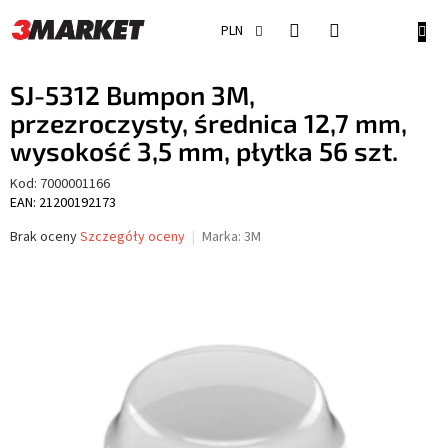
Przejść
do
KOSZ
PLN
treści
SJ-5312 Bumpon 3M,
przezroczysty, średnica 12,7 mm,
wysokość 3,5 mm, płytka 56 szt.
Kod:
7000001166
EAN: 21200192173
Średnia
Brak oceny
Szczegóły oceny
Marka:
3M
ocena
produktu
wynosi
0,0
na
5
gwiazdek.