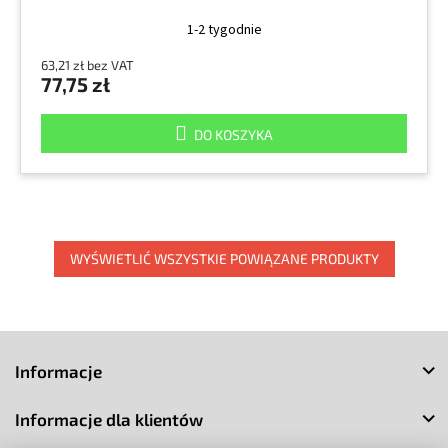
1-2 tygodnie
63,21 zł bez VAT
77,75 zł
DO KOSZYKA
WYŚWIETLIĆ WSZYSTKIE POWIĄZANE PRODUKTY
S
t
Informacje
o
p
Informacje dla klientów
k