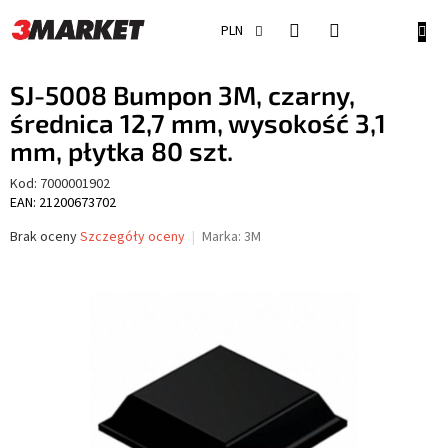
Przejść
do
KOSZ
PLN
treści
SJ-5008 Bumpon 3M, czarny,
średnica 12,7 mm, wysokość 3,1
mm, płytka 80 szt.
Kod:
7000001902
EAN: 21200673702
Średnia
Brak oceny
Szczegóły oceny
Marka:
3M
ocena
produktu
wynosi
0,0
na
5
gwiazdek.