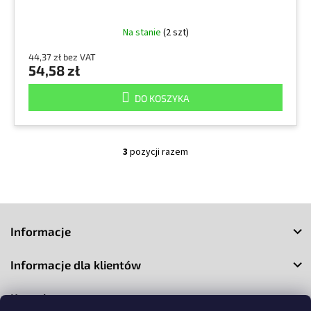
Na stanie
(2 szt)
44,37 zł bez VAT
54,58 zł
DO KOSZYKA
3
pozycji razem
K
o
n
t
S
r
o
t
Informacje
l
o
k
p
i
Informacje dla klientów
k
l
a
i
Kontakt
s