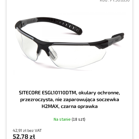
Kod :
PY.50.0350
SITECORE ESGL10110DTM, okulary ochronne,
przezroczysta, nie zaparowująca soczewka
H2MAX, czarna oprawka
Na stanie
(18 szt)
42,91 zł bez VAT
52,78 zł