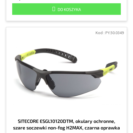
DO KOSZYKA
Kod :
PY.50.0349
SITECORE ESGL10120DTM, okulary ochronne,
szare soczewki non-fog H2MAX, czarna oprawka