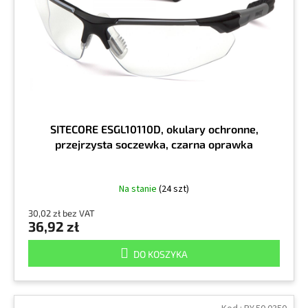
r
k
o
t
d
ó
u
w
k
t
ó
w
SITECORE ESGL10110D, okulary ochronne,
przejrzysta soczewka, czarna oprawka
Na stanie
(24 szt)
30,02 zł bez VAT
36,92 zł
DO KOSZYKA