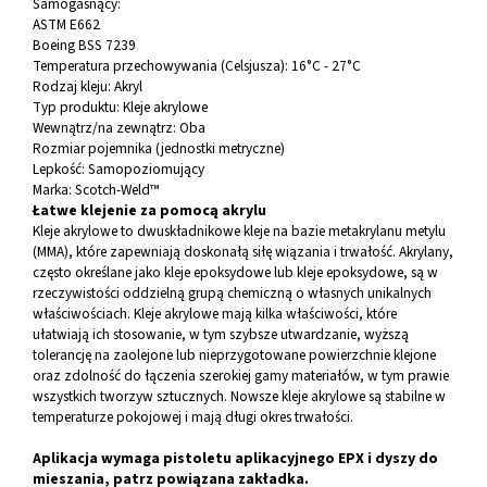
Samogasnący:
ASTM E662
Boeing BSS 7239
Temperatura przechowywania (Celsjusza):
16°C - 27°C
Rodzaj kleju:
Akryl
Typ produktu:
Kleje akrylowe
Wewnątrz/na zewnątrz:
Oba
Rozmiar pojemnika (jednostki metryczne)
Lepkość:
Samopoziomujący
Marka:
Scotch-Weld™
Łatwe klejenie za pomocą akrylu
Kleje akrylowe to dwuskładnikowe kleje na bazie metakrylanu metylu
(MMA), które zapewniają doskonałą siłę wiązania i trwałość. Akrylany,
często określane jako kleje epoksydowe lub kleje epoksydowe, są w
rzeczywistości oddzielną grupą chemiczną o własnych unikalnych
właściwościach. Kleje akrylowe mają kilka właściwości, które
ułatwiają ich stosowanie, w tym szybsze utwardzanie, wyższą
tolerancję na zaolejone lub nieprzygotowane powierzchnie klejone
oraz zdolność do łączenia szerokiej gamy materiałów, w tym prawie
wszystkich tworzyw sztucznych. Nowsze kleje akrylowe są stabilne w
temperaturze pokojowej i mają długi okres trwałości.
Aplikacja wymaga pistoletu aplikacyjnego EPX i
dyszy do
mieszania
, patrz powiązana zakładka.