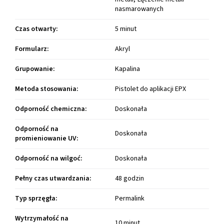
nasmarowanych
Czas otwarty
:
5 minut
Formularz
:
Akryl
Grupowanie
:
Kapalina
Metoda stosowania
:
Pistolet do aplikacji EPX
Odporność chemiczna
:
Doskonała
Odporność na
Doskonała
promieniowanie UV
:
Odporność na wilgoć
:
Doskonała
Pełny czas utwardzania
:
48 godzin
Typ sprzęgła
:
Permalink
Wytrzymałość na
10 minut