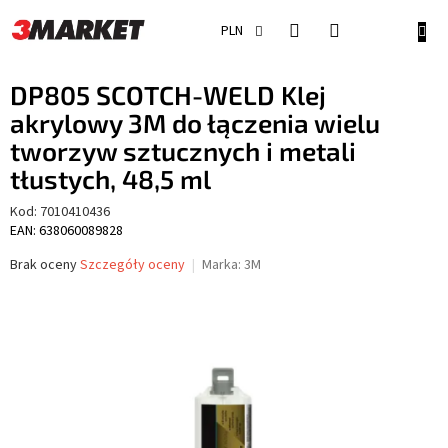
Przejść
do
KOSZ
PLN
treści
DP805 SCOTCH-WELD Klej
akrylowy 3M do łączenia wielu
tworzyw sztucznych i metali
tłustych, 48,5 ml
Kod:
7010410436
EAN: 638060089828
Średnia
Brak oceny
Szczegóły oceny
Marka:
3M
ocena
produktu
wynosi
0,0
na
5
gwiazdek.