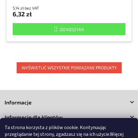
5,14 zł bez VAT
6,32 zł
DO KOSZYKA
WYŚWIETLIĆ WSZYSTKIE POWIĄZANE PRODUKTY
S
t
Informacje
o
p
Informacje dla klientów
k
a
Ta strona korzysta z plików cookie. Kontynuując
Kontakt
przeglądanie tej strony, zgadzasz się na ich użycie.Więcej