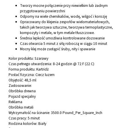
Tworzy mocne połączenie przy niewielkim lub żadnym
przygotowaniu powierzchni
Odporny na wiele chemikaliów, wodę, wilgoć i korozję
Opracowany do klejenia zespołów wielomateriałowych,
takich jak tworzywa sztuczne, tworzywa termoplastyczne,
kompozyty i metale, w tym metale tłuszczowe.
Średnia lepkość umożliwia kontrolowane dozowanie
Czas otwarcia 5 minut z siłą roboczą w ciągu 10 minut
Mocny klej może zastąpić śruby, nity i spawanie
Kolor produktu:
Szarawy
Czas pełnego utwardzenia:
8-24 godzin @ 72 F (22 C)
Forma produktu:
Kartridż
Postać fizyczna:
Ciecz luzem
Objętość:
48,5 ml
Zastosowanie:
Obróbka drewna
Pojazd specjalny
Reklama
Obróbka metali
Wytrzymałość na ścinanie:
3500.0 Pound_Per_Square_Inch
Czas pracy:
5 minut
Rodzina kolorów:
Biały