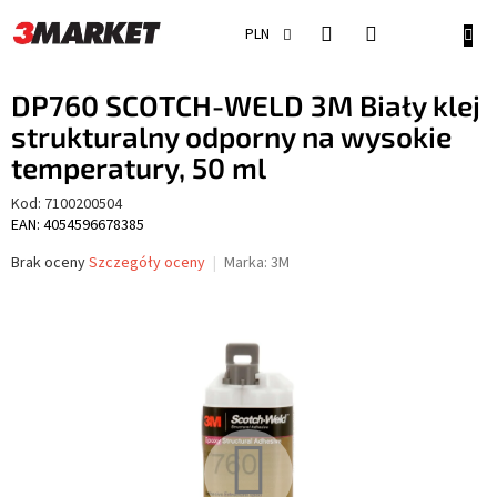
Przejść
do
KOSZ
PLN
treści
DP760 SCOTCH-WELD 3M Biały klej
strukturalny odporny na wysokie
temperatury, 50 ml
Kod:
7100200504
EAN: 4054596678385
Średnia
Brak oceny
Szczegóły oceny
Marka:
3M
ocena
produktu
wynosi
0,0
na
5
gwiazdek.