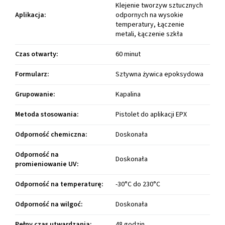
Klejenie tworzyw sztucznych
Aplikacja
:
odpornych na wysokie
temperatury, Łączenie
metali, Łączenie szkła
Czas otwarty
:
60 minut
Formularz
:
Sztywna żywica epoksydowa
Grupowanie
:
Kapalina
Metoda stosowania
:
Pistolet do aplikacji EPX
Odporność chemiczna
:
Doskonała
Odporność na
Doskonała
promieniowanie UV
:
Odporność na temperaturę
:
-30°C do 230°C
Odporność na wilgoć
:
Doskonała
Pełny czas utwardzania
:
48 godzin