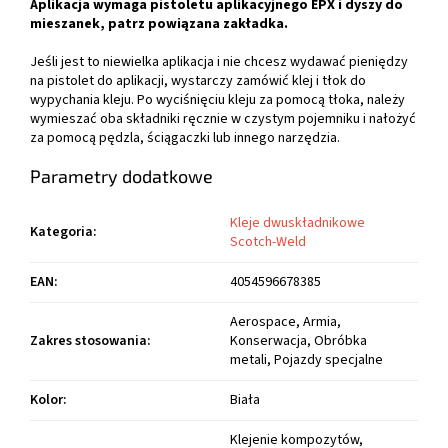
Aplikacja wymaga pistoletu aplikacyjnego EPX i
dyszy do
mieszanek
, patrz powiązana zakładka.
Jeśli jest to niewielka aplikacja i nie chcesz wydawać pieniędzy
na pistolet do aplikacji, wystarczy zamówić klej i tłok do
wypychania kleju. Po wyciśnięciu kleju za pomocą tłoka, należy
wymieszać oba składniki ręcznie w czystym pojemniku i nałożyć
za pomocą pędzla, ściągaczki lub innego narzędzia
.
Parametry dodatkowe
Kleje dwuskładnikowe
Kategoria
:
Scotch-Weld
EAN
:
4054596678385
Aerospace, Armia,
Zakres stosowania
:
Konserwacja, Obróbka
metali, Pojazdy specjalne
Kolor
:
Biała
Klejenie kompozytów,