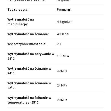
Typ sprzęgła
:
Permalink
Wytrzymałość na
4-6 godzin
manipulację
:
Wytrzymałość na ścinanie
:
4090 psi
Współczynnik mieszania
:
2:1
Wytrzymałość na odrywanie w
150 MPa
24°C
:
Wytrzymałość na ścinanie w
30 MPa
24°C
:
Wytrzymałość na ścinanie w
24 MPa
82°C
:
Wytrzymałość na ścinanie w
20 MPa
temperaturze -55°C
: