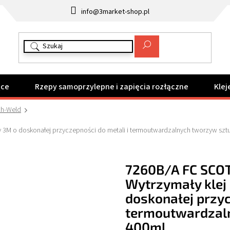
info@3market-shop.pl
ące
Rzepy samoprzylepne i zapięcia rozłączne
Klej
ch-Weld
3M o doskonałej przyczepności do metali i termoutwardzalnych tworzyw szt
7260B/A FC SCO
Wytrzymały klej
doskonałej przyc
termoutwardzal
400ml