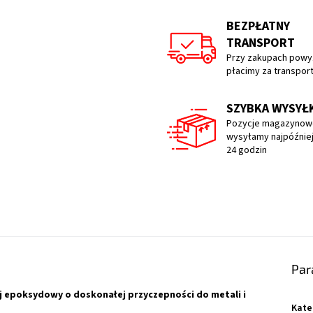
BEZPŁATNY
TRANSPORT
Przy zakupach powyż
płacimy za transpor
SZYBKA WYSYŁ
Pozycje magazynow
wysyłamy najpóźniej
24 godzin
Par
j epoksydowy o doskonałej przyczepności do metali i
Kate