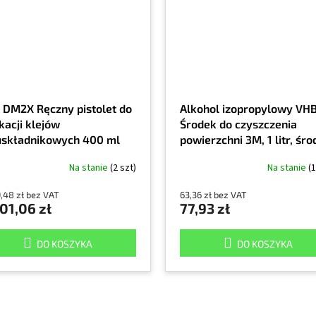
 DM2X Ręczny pistolet do
Alkohol izopropylowy VH
kacji klejów
Środek do czyszczenia
składnikowych 400 ml
powierzchni 3M, 1 litr, śr
czyszczący, 90% alkohol
Na stanie
(2 szt)
Na stanie
(1
izopropylowy
9,48 zł bez VAT
63,36 zł bez VAT
01,06 zł
77,93 zł
DO KOSZYKA
DO KOSZYKA