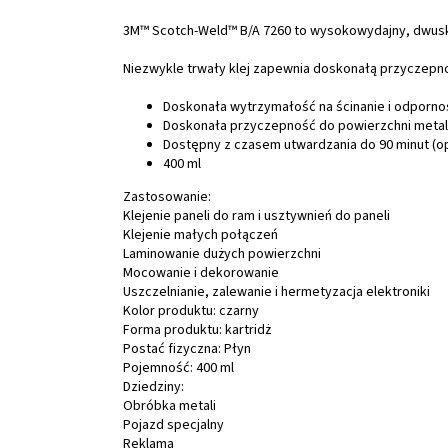
3M™ Scotch-Weld™ B/A 7260 to wysokowydajny, dwusk
Niezwykle trwały klej zapewnia doskonałą przyczepn
Doskonała wytrzymałość na ścinanie i odpornoś
Doskonała przyczepność do powierzchni metal
Dostępny z czasem utwardzania do 90 minut (op
400 ml
Zastosowanie:
Klejenie paneli do ram i usztywnień do paneli
Klejenie małych połączeń
Laminowanie dużych powierzchni
Mocowanie i dekorowanie
Uszczelnianie, zalewanie i hermetyzacja elektroniki
Kolor produktu: czarny
Forma produktu: kartridż
Postać fizyczna: Płyn
Pojemność: 400 ml
Dziedziny:
Obróbka metali
Pojazd specjalny
Reklama