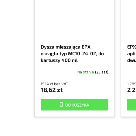
Dysza mieszająca EPX
EPX
okrągła typ MC10-24-02, do
apli
kartuszy 400 ml
dwu
Na stanie
(25 szt)
15,14 zł bez VAT
1 78
18,62 zł
2 2
DO KOSZYKA