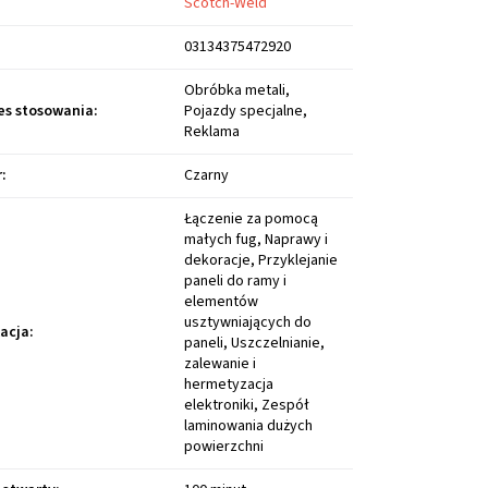
Scotch-Weld
03134375472920
Obróbka metali,
es stosowania
:
Pojazdy specjalne,
Reklama
r
:
Czarny
Łączenie za pomocą
małych fug, Naprawy i
dekoracje, Przyklejanie
paneli do ramy i
elementów
usztywniających do
kacja
:
paneli, Uszczelnianie,
zalewanie i
hermetyzacja
elektroniki, Zespół
laminowania dużych
powierzchni