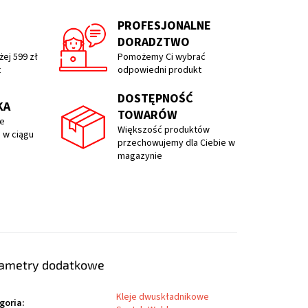
PROFESJONALNE
DORADZTWO
ej 599 zł
Pomożemy Ci wybrać
t
odpowiedni produkt
DOSTĘPNOŚĆ
KA
TOWARÓW
e
Większość produktów
 w ciągu
przechowujemy dla Ciebie w
magazynie
ametry dodatkowe
Kleje dwuskładnikowe
goria
: