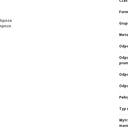
Czas
Form
lsjusza
Grup
lsjusza
Meto
Odpo
Odpo
prom
Odpo
Odpo
Pełn
Typ 
Wytr
mani