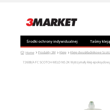
Przejść
do
treści
Środki ochrony indywidualnej
Taśmy klej
Produkty 3M
Kleje
Kleje dwuskładnikowe Scot
Home
7260B/A FC SCOTCH-WELD NS 2K Wytrzymały klej epoksydowy 