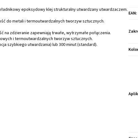
ładnikowy epoksydowy klej strukturalny utwardzany utwardzaczem.
EAN
:
ość do metali i termoutwardzalnych tworzyw sztucznych.
Zakr
ć na zdzieranie zapewniają trwałe, wytrzymałe połączenia.
owych i termoutwardzalnych tworzyw sztucznych.
cja szybkiego utwardzania) lub 300 minut (standard).
Kolo
Apli