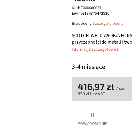
Kod:
7000080037
EAN: 03134375472920
Średnia
Brak oceny
Szczegóły oceny
ocena
produktu
SCOTCH-WELD 7260B/A FC NS 2
wynosi
przyczepności do metali i tw
0,0
Informacje szczegółowe
na
5
gwiazdek.
3-4 miesiące
416,97 zł
/ szt
339 zł bez VAT
Cena
jednostkowa:
POWIADOM MNIE