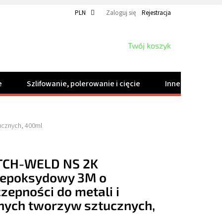
PLN
Zaloguj się
Rejestracja
KOSZYK
Twój koszyk
e
Szlifowanie, polerowanie i cięcie
Inne produkty
ucznych, 400ml
TCH-WELD NS 2K
 epoksydowy 3M o
zepności do metali i
nych tworzyw sztucznych,