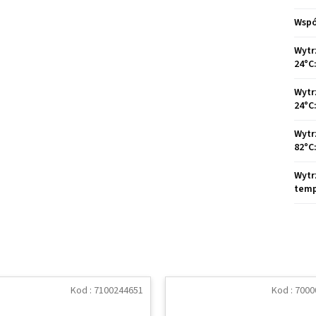
Wspó
Wytr
24°C
Wytr
24°C
Wytr
82°C
Wytr
temp
Kod :
7100244651
Kod :
7000