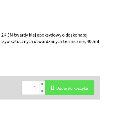
K 3M twardy klej epoksydowy o doskonałej
orzyw sztucznych utwardzanych termicznie, 400ml
Dodaj do koszyka