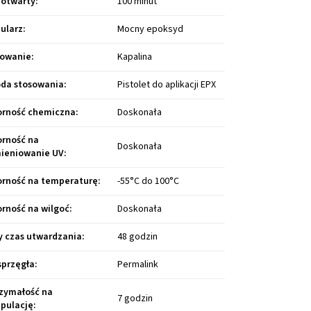
 otwarty
:
100 minut
ularz
:
Mocny epoksyd
owanie
:
Kapalina
da stosowania
:
Pistolet do aplikacji EPX
rność chemiczna
:
Doskonała
rność na
Doskonała
ieniowanie UV
:
rność na temperaturę
:
-55°C do 100°C
rność na wilgoć
:
Doskonała
y czas utwardzania
:
48 godzin
sprzęgła
:
Permalink
zymałość na
7 godzin
pulację
: