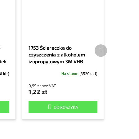
Produkt
B
1753 Ściereczka do
następny
czyszczenia z alkoholem
odek
izopropylowym 3M VHB
8 litr)
Na stanie
(3520 szt)
0,99 zł bez VAT
1,22 zł
DO KOSZYKA