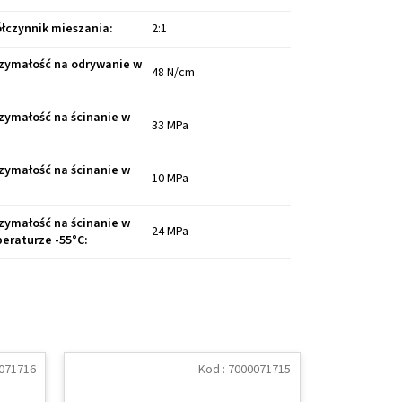
łczynnik mieszania
:
2:1
zymałość na odrywanie w
48 N/cm
:
zymałość na ścinanie w
33 MPa
:
zymałość na ścinanie w
10 MPa
:
zymałość na ścinanie w
24 MPa
eraturze -55°C
:
071716
Kod :
7000071715