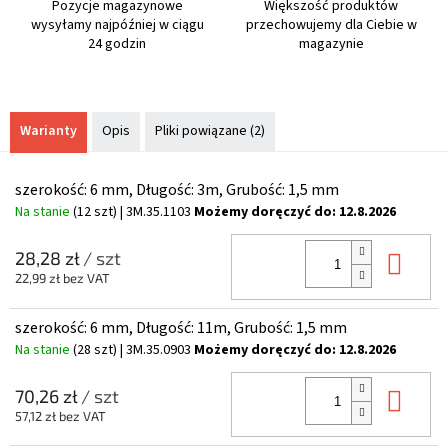
Pozycje magazynowe
Większość produktów
wysyłamy najpóźniej w ciągu
przechowujemy dla Ciebie w
24 godzin
magazynie
Warianty
Opis
Pliki powiązane (2)
szerokość: 6 mm, Długość: 3m, Grubość: 1,5 mm
Na stanie
(12 szt)
| 3M.35.1103
Możemy doręczyć do:
12.8.2026
Do 
28,28 zł
/ szt
22,99 zł bez VAT
szerokość: 6 mm, Długość: 11m, Grubość: 1,5 mm
Na stanie
(28 szt)
| 3M.35.0903
Możemy doręczyć do:
12.8.2026
Do 
70,26 zł
/ szt
57,12 zł bez VAT