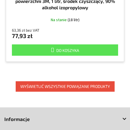
powierzchni 3M, 1 litr, środek czyszczący, 90%
alkohol izopropylowy
Na stanie
(18 litr)
63,36 zł bez VAT
77,93 zł
DO KOSZYKA
WYŚWIETLIĆ WSZYSTKIE POWIĄZANE PRODUKTY
S
t
Informacje
o
p