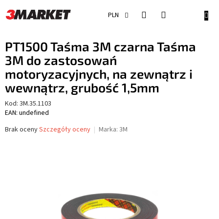
Przejść
do
KOSZ
PLN
treści
PT1500 Taśma 3M czarna Taśma
3M do zastosowań
motoryzacyjnych, na zewnątrz i
wewnątrz, grubość 1,5mm
Kod:
3M.35.1103
EAN: undefined
Średnia
Brak oceny
Szczegóły oceny
Marka:
3M
ocena
produktu
wynosi
0,0
na
5
gwiazdek.