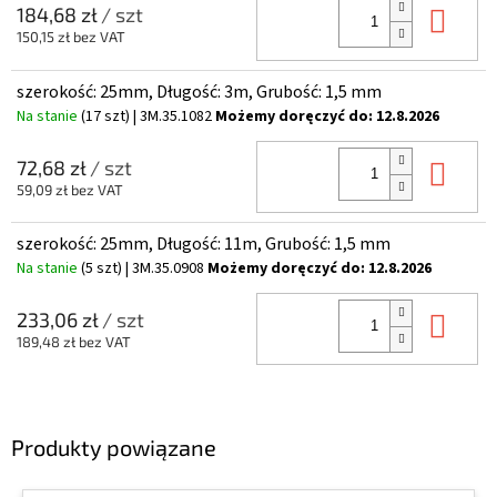
Do 
184,68 zł
/ szt
150,15 zł bez VAT
szerokość: 25mm, Długość: 3m, Grubość: 1,5 mm
Na stanie
(17 szt)
| 3M.35.1082
Możemy doręczyć do:
12.8.2026
Do 
72,68 zł
/ szt
59,09 zł bez VAT
szerokość: 25mm, Długość: 11m, Grubość: 1,5 mm
Na stanie
(5 szt)
| 3M.35.0908
Możemy doręczyć do:
12.8.2026
Do 
233,06 zł
/ szt
189,48 zł bez VAT
Produkty powiązane