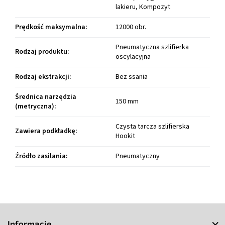
lakieru, Kompozyt
Prędkość maksymalna
:
12000 obr.
Pneumatyczna szlifierka
Rodzaj produktu
:
oscylacyjna
Rodzaj ekstrakcji
:
Bez ssania
Średnica narzędzia
150 mm
(metryczna)
:
Czysta tarcza szlifierska
Zawiera podkładkę
:
Hookit
Źródło zasilania
:
Pneumatyczny
S
t
Informacje