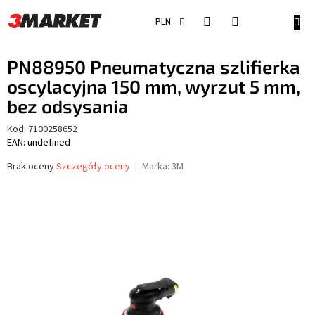
Przejść
do
KOSZ
PLN
treści
PN88950 Pneumatyczna szlifierka
oscylacyjna 150 mm, wyrzut 5 mm,
bez odsysania
Kod:
7100258652
EAN: undefined
Średnia
Brak oceny
Szczegóły oceny
Marka:
3M
ocena
produktu
wynosi
0,0
na
5
gwiazdek.