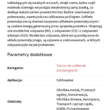
nakładających się owalnych wzorach, dzięki czemu żadna część
materiału ściernego nie podąża dwukrotnie tą samą ścieżką, co
skutkuje wykończeniem powierzchni bez śladów zawirowań po
polerowaniu, nawet podczas szlifowania pod kątem. Szlifierki
pneumatyczne są również nazywane szlifierkami pneumatycznymi i
są zasilane energią generowaną przez sprężarkę powietrza. Obejmują
one modele bez odsysania (NV), z odsysaniem (CV) i z odsysaniem
własnym (SGV). Modele bez odsysania, które nie są podłączone do
układu pneumatycznego, są używane w zastosowaniach, w których
odsysanie pyłu nie jest problemem.
Parametry dodatkowe
Tarcze do szlifierek
Kategoria
:
oscylacyjnych
Aplikacja
:
Szlifowanie
Obróbka metali, Przemysł
ogólny, Konserwacja,
Obróbka drewna, Aerospace,
Oddziały
:
Transport i sprzęt ciężki,
AOEM, Przygotowanie