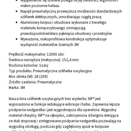
Wyjątkowość tej szlifierki polega na jej trwałości, ergonomii i
niskim poziomie hałasu.
Napęd pneumatyczny przewyższa możliwości standardowych
szlifierek elektrycznych, umożliwiając ciągłą pracę
Aluminiowy korpus i obudowa wykonane z trwałego
materiału kompozytowego zmniejszają
prawdopodobieństwo pęknięcia obudowy i przestojów
Wyważona, niskoprofilowa konstrukcja optymalizuje
wydajność materiałów ściernych 3M
Prędkość maksymalna: 12000 obr.
Średnica narzędzia (metryczna):
152,4 mm
Rodzina kolorów: Szary
Typ produktu: Pneumatyczna szlifierka oscylacyjna
Moc silnika (W): 28 (209)
Źródło zasilania: Pneumatyczne
Marka: 3M
Nasza linia szlifierek oscylacyjnych bez wydechu 3M™ jest
wyposażona w funkcje redukujące wibracje i hałas. Zapewnia lepsze
podparcie nadgarstka i jest wygodniejsza dla operatora. Wygodny
materiał chwytny 3M™ na rękojeści, zakrzywiona dźwignia sterująca
ze stali stopowej i zintegrowane podparcie nadgarstka pozwalają na
wygodną obsługę, podczas gdy zagłębiony spust w korpusie