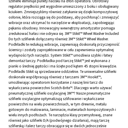
szlifierki eliminuje punkty nacisku na dłoń operatora. Obrotowy
regulator prędkości jest wygodnie umieszczony z boku i obsługiwany
kciukiem. Zmniejszyliśmy również zatykanie się dzięki kompozytowej
osłonie, która rozciąga się do podstawy, aby pochłonąć i zmniejszyć
wibracje oraz utrzymać to narzędzie w eksploatacji, zapobiegając
pękaniu obudowy. Innowacyjny wewnętrzny amortyzator pomaga
zredukować hałas i nie odrywa się. 3M™ Stikit™ Wheel Washer Included
Do tych szlifierek dołączamy również 3M™ Stikit™ Wheel Washer.
Podkładki te redukują wibracje, zapewniają doskonałą przyczepność
ściernicy i zostały zaprojektowane w celu zapewnienia optymalnej
wydajności tych narzędzi. System Stikit™ umożliwia szybki i łatwy
demontaż tarczy. Podkładka pod tarczę Stikit™ jest wykonana z
pianki o średniej gęstości i ma ścięte pod kątem 45 stopni krawędzie.
Podkładki Stikit są sprzedawane oddzielnie. Te uniwersalne szlifierki
doskonale współpracują również z tarczami 3M™ Hookit™,
umożliwiając operatorom korzystanie z naszej linii tarcz do
wykańczania powierzchni Scotch-Brite™. Dlaczego warto używać
pneumatycznej szlifierki oscylacyjnej 3M™? Nasze pneumatyczne
szlifierki oscylacyjne optymalizują szlifowanie i wykańczanie
powierzchni na wielu powierzchniach, w tym drewnie, metalu
gotowym do malowania, laminacie, materiałach kompozytowych i
wielu innych podłożach. Te narzędzia klasy przemysłowej, znane
również jako szlifierki D/A (podwójnego działania), mają tarczę
szlifierską i talerz tarczy obracające się w dwóch jednocześnie