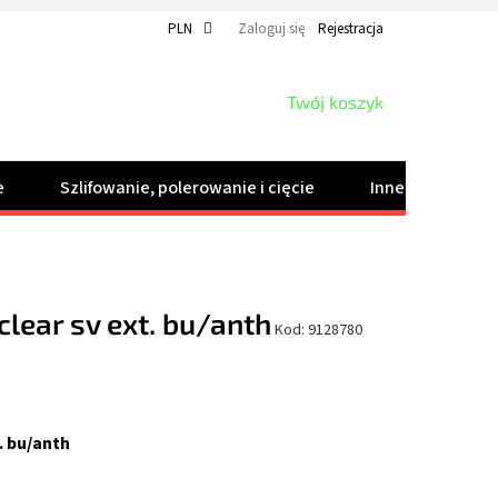
PLN
Zaloguj się
Rejestracja
KOSZYK
Twój koszyk
e
Szlifowanie, polerowanie i cięcie
Inne produkty
clear sv ext. bu/anth
Kod:
9128780
. bu/anth