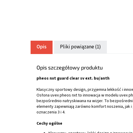
Opis
Pliki powiązane (1)
Opis szczegółowy produktu
pheos nxt guard clear sv ext. bu/anth
Klasyczny sportowy design, przyjemna lekkość i inno
Osłona uvex pheos nxt to innowacja w modelu uvex phe
bezpośrednio natryskiwana na wizjer. To bezpośredni
elementy zapewniają zarówno komfort noszenia, jak i
oznaczenia 3 i 4.
Cechy ogólne