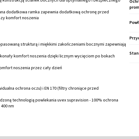
ną konstrukcją ścianek bocznych dla optymalnego i bezpiecznego
Ochr
prom
wana dodatkowa ramka zapewnia dodatkową ochronę przed
szy komfort noszenia
Powł
Przy
pasowaną strukturą i miękkimi zakończeniami bocznymi zapewniają
Stan
konały komfort noszenia dzięki licznym wycięciom po bokach
mfort noszenia przez cały dzień
dualna ochrona oczu) i EN 170 (filtry chroniące przed
zoną technologią powlekania uvex supravision - 100% ochrona
 400 nm