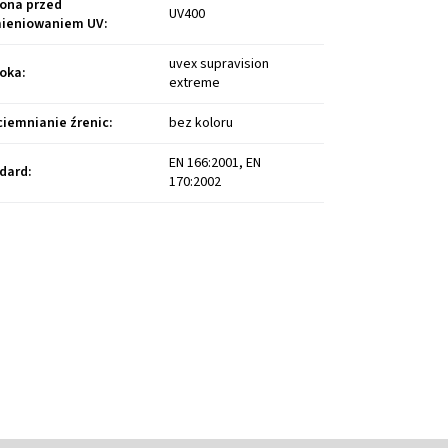
ona przed
UV400
ieniowaniem UV
:
uvex supravision
oka
:
extreme
ciemnianie źrenic
:
bez koloru
EN 166:2001, EN
dard
:
170:2002