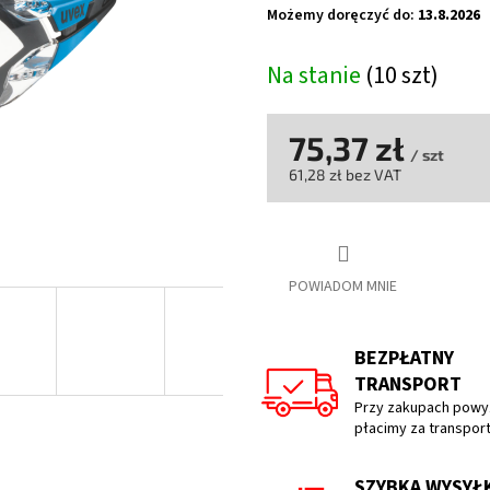
na
Możemy doręczyć do:
13.8.2026
5
gwiazdek.
Na stanie
(10 szt)
75,37 zł
/ szt
61,28 zł bez VAT
Cena
jednostkowa:
POWIADOM MNIE
BEZPŁATNY
TRANSPORT
Przy zakupach powyż
płacimy za transpor
SZYBKA WYSYŁ