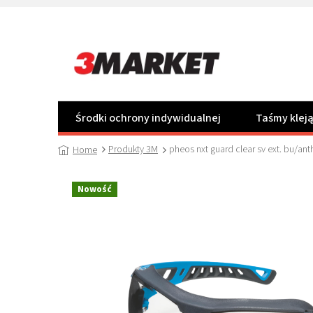
Przejść
do
treści
Środki ochrony indywidualnej
Taśmy klej
Produkty 3M
pheos nxt guard clear sv ext. bu/ant
Home
Nowość