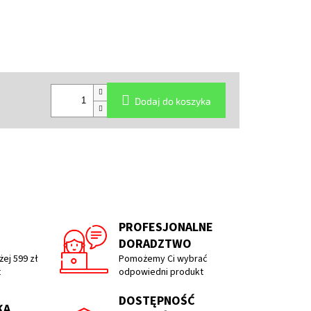
Dodaj do koszyka
PROFESJONALNE
DORADZTWO
ej 599 zł
Pomożemy Ci wybrać
t
odpowiedni produkt
DOSTĘPNOŚĆ
KA