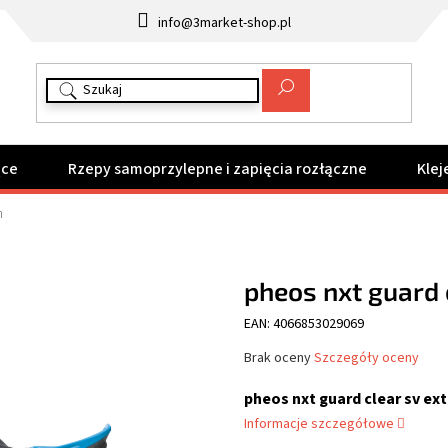
info@3market-shop.pl
ące
Rzepy samoprzylepne i zapięcia rozłączne
Klej
h
pheos nxt guard 
EAN: 4066853029069
Średnia
Brak oceny
Szczegóły oceny
ocena
produktu
pheos nxt guard clear sv ext
wynosi
Informacje szczegółowe
0,0