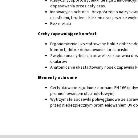
Klasyczny, sportowy, lekki design z innowacyj
dopasowania przez cały czas.
Innowacyjna ochrona - bezpośrednio natryski
cząstkami, brudem i kurzem oraz jeszcze więk
Bez metalu
Cechy zapewniające komfort
Ergonomicznie ukształtowane boki z dobrze do
komfort, dobre dopasowanie i brak ucisku
Zwiększona cyrkulacja powietrza zapewnia dos
okularów
Anatomicznie ukształtowany nosek zapewnia ko
Elementy ochronne
Certyfikowane zgodnie z normami EN 166 (indywi
promieniowaniem ultrafioletowym)
Wytrzymałe soczewki poliwęglanowe ze sprawd
przed niebezpiecznym promieniowaniem UV do