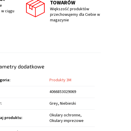
TOWARÓW
e
Większość produktów
 w ciągu
przechowujemy dla Ciebie w
magazynie
ametry dodatkowe
goria
:
Produkty 3M
4066853029069
r
:
Grey, Niebieski
Okulary ochronne,
aj produktu
:
Okulary imprezowe