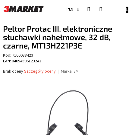
Przejść
do
KOSZ
PLN
treści
Peltor Protac III, elektroniczne
słuchawki nahełmowe, 32 dB,
czarne, MT13H221P3E
Kod:
7100088423
EAN: 04054596123243
Średnia
Brak oceny
Szczegóły oceny
Marka:
3M
ocena
produktu
wynosi
0,0
na
5
gwiazdek.