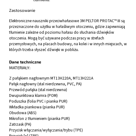
Zastosowanie
Elektroniczne nauszniki przeciwhałasowe 3M PELTOR PROTAC™ III są
przeznaczone do użytku w hałaśliwym otoczeniu, gdzie zapewniają
tłumienie zależne od poziomu hałasu do słuchania dźwięków
otoczenia. Mogą być używane podczas pracy w strefach
przemysłowych, na placach budowy, na kolei i w innych miejscach, w
których trzeba słyszeć dźwięki w pobliżu.
Dane techniczne
MATERIAŁY:
Z pałąkiem nagłownym MT13H220A, MT13H221A
Pałąk nagłowny (stal nierdzewna, PVC, PA)
Przewód pałąka (stal nierdzewna)
Dwupunktowa klamra (POM)
Poduszka (folia PVC i pianka PUR)
Wkładka piankowa (pianka PUR)
Obudowa (ABS)
Mikrofon z tłumieniem (pianka PUR)
Zatrzask (PA)
Przycisk włączania/wyłączania/trybu (TPE)
Przycisk [+] (TPE)