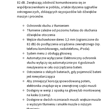
82 dB. Zwiększają zdolność komunikowania się ze
współpracownikami w pobliżu, a także słyszenia sygnałów
ostrzegawczych, zbliżających się pojazdów lub dźwięków
maszyn i procesów.
Ochronniki słuchu z tłumieniem
Tłumienie zależne od poziomu hałasu do słuchania
dźwięków otoczenia
Wejście słuchawkowe stereo 3,5 mm (ograniczone do
82 dB) do podłączenia urządzenia zewnętrznego (np.
telefonu komórkowego, radiotelefonu, iPoda).
System menu z obsługą głosową
Automatyczne wyłączanie: Elektroniczny ochronnik
słuchu wyłączy się automatycznie po 4 godzinach
nieużywania w celu oszczędzania baterii.
Ostrzeżenie o słabych bateriach, gdy pojemność baterii
jest niewystarczająca
Aby zmniejszyć korozję spowodowaną potem,
elektronika znajduje się w zewnętrznej części muszli
Dostępny w wersji z opaską na głowę lub montowanej
na kasku (czarny).
Dostępne w dwóch rozmiarach muszli: większe muszle
o wyższym tłumieniu i smukłe muszle o niższym
tłumieniu.