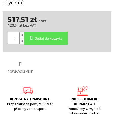
1 tydzień
517,51 zł
/ szt
420,74 zł bez VAT
Cena
jednostkowa:
Dodaj do koszyka
POWIADOM MNIE
BEZPŁATNY TRANSPORT
PROFESJONALNE
Przy zakupach powyżej 599 zł
DORADZTWO
płacimy za transport
Pomożemy Ci wybrać
odpowiedni produkt