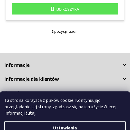
DO KOSZYKA
2
pozycji razem
K
o
n
t
S
r
o
t
Informacje
l
o
k
p
i
Informacje dla klientów
k
l
a
i
Kontakt
s
t
Ta strona korzysta z plików cookie. Kontynuując
y
przeglądanie tej strony, zgadzasz się na ich użycie.Więcej
informacji
tutaj
.
Ustawienia