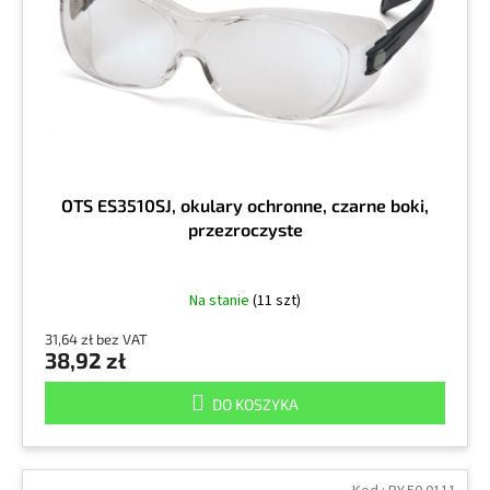
r
k
o
t
d
ó
u
w
k
t
ó
w
OTS ES3510SJ, okulary ochronne, czarne boki,
przezroczyste
Na stanie
(11 szt)
31,64 zł bez VAT
38,92 zł
DO KOSZYKA