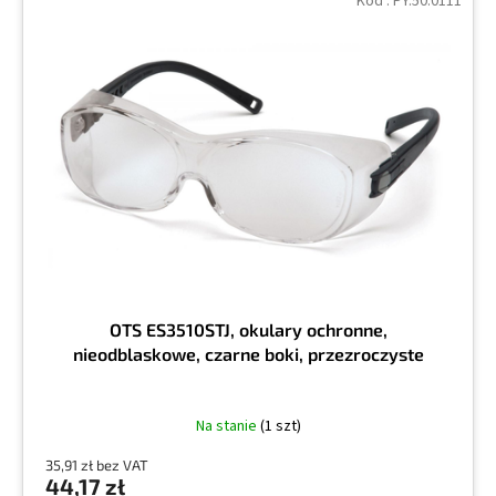
Kod :
PY.50.0111
OTS ES3510STJ, okulary ochronne,
nieodblaskowe, czarne boki, przezroczyste
Na stanie
(1 szt)
35,91 zł bez VAT
44,17 zł