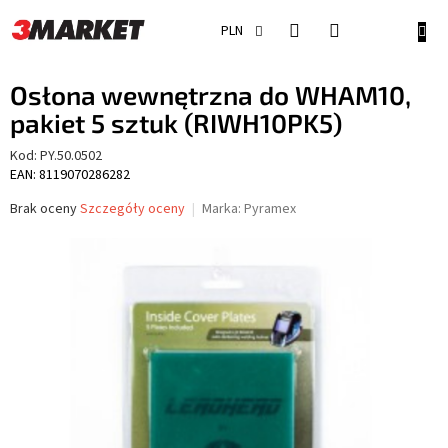
Przejść
do
KOSZ
PLN
treści
Osłona wewnętrzna do WHAM10,
pakiet 5 sztuk (RIWH10PK5)
Kod:
PY.50.0502
EAN: 8119070286282
Średnia
Brak oceny
Szczegóły oceny
Marka:
Pyramex
ocena
produktu
wynosi
0,0
na
5
gwiazdek.