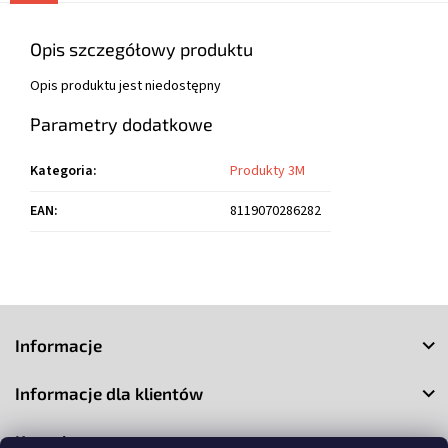
Opis szczegółowy produktu
Opis produktu jest niedostępny
Parametry dodatkowe
Kategoria
:
Produkty 3M
EAN
:
8119070286282
S
t
Informacje
o
p
Informacje dla klientów
k
a
Kontakt