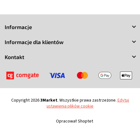
S
t
Informacje
o
p
Informacje dla klientów
k
a
Kontakt
Copyright 2026
3Market
. Wszystkie prawa zastrzeżone.
Edytuj
ustawienia plików cookie
Opracował Shoptet