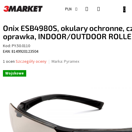
Przejść
do
KOSZ
PLN
treści
Onix ESB4980S, okulary ochronne, c
oprawka, INDOOR/OUTDOOR ROLL
Kod:
PY.50.0110
EAN: 8149920123504
Średnia
1 ocen
Szczegóły oceny
Marka:
Pyramex
ocena
produktu
Wojskowe
wynosi
5,0
na
5
gwiazdek.