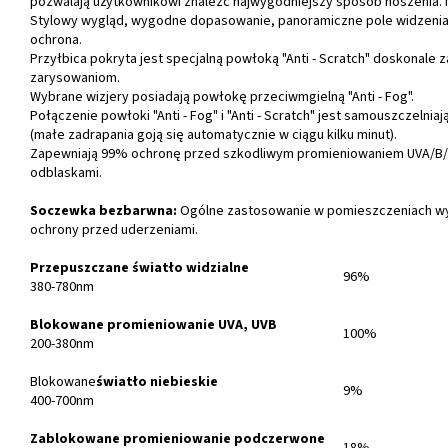
pozwalają użytkownikowi znaleźć najwygodniejszy sposób noszenia. N
Stylowy wygląd, wygodne dopasowanie, panoramiczne pole widzeni
ochrona.
Przyłbica pokryta jest specjalną powłoką "Anti - Scratch" doskonale 
zarysowaniom.
Wybrane wizjery posiadają powłokę przeciwmgielną "Anti - Fog".
Połączenie powłoki "Anti - Fog" i "Anti - Scratch" jest samouszczelniaj
(małe zadrapania goją się automatycznie w ciągu kilku minut).
Zapewniają 99% ochronę przed szkodliwym promieniowaniem UVA/B/C
odblaskami.
Soczewka bezbarwna:
Ogólne zastosowanie w pomieszczeniach w
ochrony przed uderzeniami.
Przepuszczane światło widzialne
96%
380-780nm
Blokowane promieniowanie UVA, UVB
100%
200-380nm
Blokowane
światło niebieskie
9%
400-700nm
Zablokowane promieniowanie podczerwone
18%