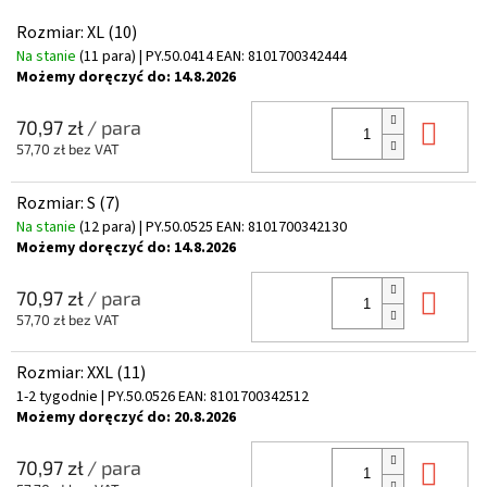
Rozmiar: XL (10)
Na stanie
(11 para)
| PY.50.0414
EAN:
8101700342444
Możemy doręczyć do:
14.8.2026
Do 
70,97 zł
/ para
57,70 zł bez VAT
Rozmiar: S (7)
Na stanie
(12 para)
| PY.50.0525
EAN:
8101700342130
Możemy doręczyć do:
14.8.2026
Do 
70,97 zł
/ para
57,70 zł bez VAT
Rozmiar: XXL (11)
1-2 tygodnie
| PY.50.0526
EAN:
8101700342512
Możemy doręczyć do:
20.8.2026
Do 
70,97 zł
/ para