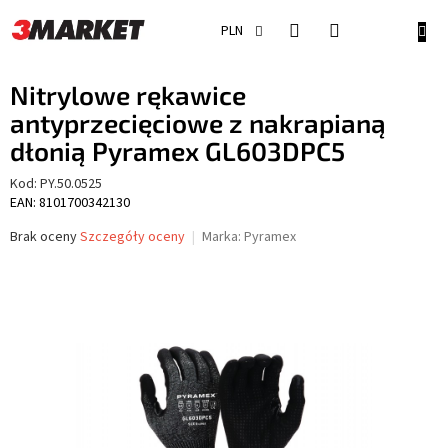
Przejść
do
KOSZ
PLN
treści
Nitrylowe rękawice
antyprzecięciowe z nakrapianą
dłonią Pyramex GL603DPC5
Kod:
PY.50.0525
EAN: 8101700342130
Średnia
Brak oceny
Szczegóły oceny
Marka:
Pyramex
ocena
produktu
wynosi
0,0
na
5
gwiazdek.