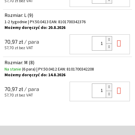
57,70 zł bez VAT
Rozmiar: L (9)
1-2 tygodnie
| PY.50.0413
EAN:
8101700342376
Możemy doręczyć do:
20.8.2026
Do 
70,97 zł
/ para
57,70 zł bez VAT
Rozmiar: M (8)
Na stanie
(6 para)
| PY.50.0412
EAN:
8101700342208
Możemy doręczyć do:
14.8.2026
Do 
70,97 zł
/ para
57,70 zł bez VAT
S