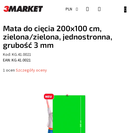
Przejść
do
KOSZ
PLN
treści
Mata do cięcia 200x100 cm,
zielona/zielona, jednostronna,
grubość 3 mm
Kod:
KG.41.0021
EAN: KG.41.0021
Średnia
1 ocen
Szczegóły oceny
ocena
produktu
wynosi
5,0
na
5
gwiazdek.