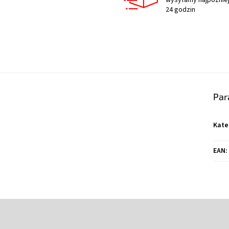
wysyłamy najpóźniej
24 godzin
Par
Kate
EAN
: