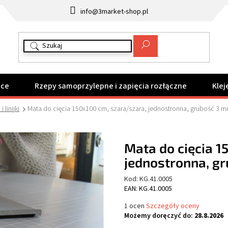
info@3market-shop.pl
ące
Rzepy samoprzylepne i zapięcia rozłączne
Klej
 linijki
Mata do cięcia 150x100 cm, szara/szara, jednostronna, grubość 3 
Mata do cięcia 1
jednostronna, g
Kod:
KG.41.0005
EAN: KG.41.0005
Średnia
1 ocen
Szczegóły oceny
ocena
Możemy doręczyć do:
28.8.2026
produktu