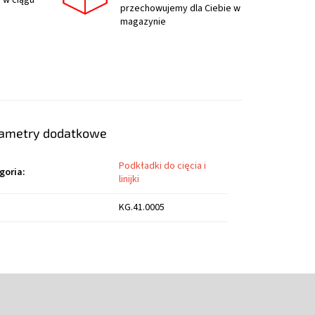
 w ciągu
przechowujemy dla Ciebie w
magazynie
ametry dodatkowe
Podkładki do cięcia i
goria
:
linijki
KG.41.0005