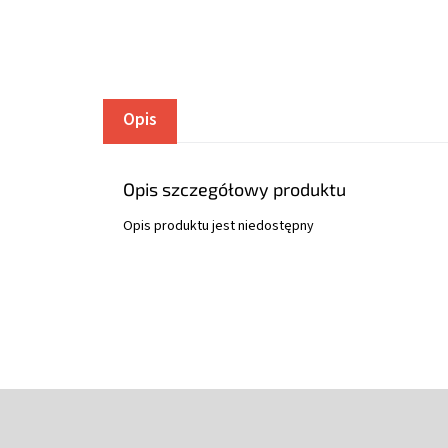
Opis
Opis szczegółowy produktu
Opis produktu jest niedostępny
S
t
o