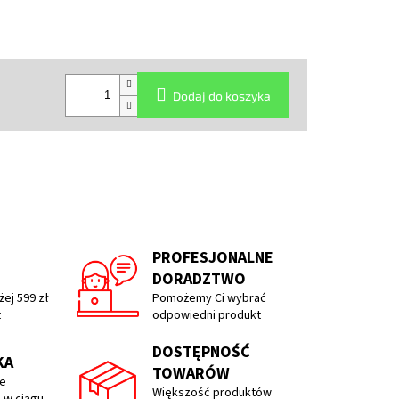
Dodaj do koszyka
PROFESJONALNE
DORADZTWO
ej 599 zł
Pomożemy Ci wybrać
t
odpowiedni produkt
DOSTĘPNOŚĆ
KA
TOWARÓW
e
Większość produktów