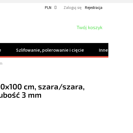
PLN
Zaloguj się
Rejestracja
KOSZYK
Twój koszyk
e
Szlifowanie, polerowanie i cięcie
Inne produkty
mm
50x100 cm, szara/szara,
rubość 3 mm