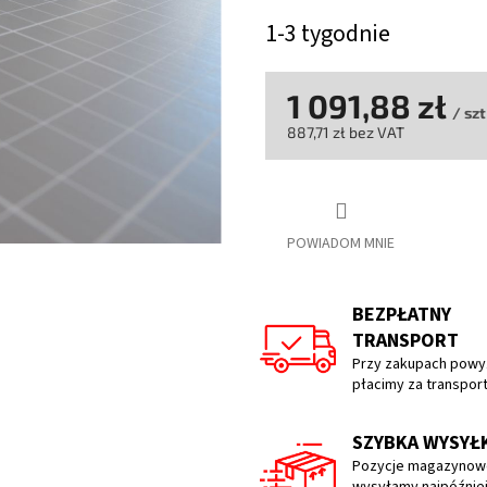
wynosi
1-3 tygodnie
5,0
na
5
gwiazdek.
1 091,88 zł
/ szt
887,71 zł bez VAT
Cena
jednostkowa:
POWIADOM MNIE
BEZPŁATNY
TRANSPORT
Przy zakupach powyż
płacimy za transpor
SZYBKA WYSYŁ
Pozycje magazynow