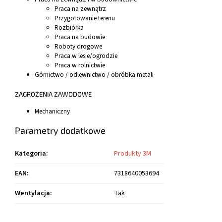
Praca na zewnątrz
Przygotowanie terenu
Rozbiórka
Praca na budowie
Roboty drogowe
Praca w lesie/ogrodzie
Praca w rolnictwie
Górnictwo / odlewnictwo / obróbka metali
ZAGROŻENIA ZAWODOWE
Mechaniczny
Parametry dodatkowe
Kategoria
:
Produkty 3M
EAN
:
7318640053694
Wentylacja
:
Tak