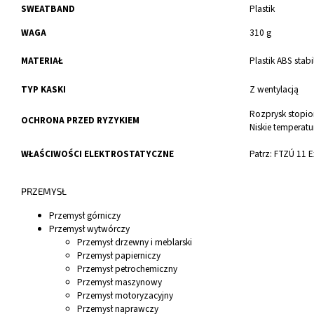
SWEATBAND
Plastik
WAGA
310 g
MATERIAŁ
Plastik ABS stab
TYP KASKI
Z wentylacją
Rozprysk stopi
OCHRONA PRZED RYZYKIEM
Niskie temperatur
WŁAŚCIWOŚCI ELEKTROSTATYCZNE
Patrz: FTZÚ 11 
PRZEMYSŁ
Przemysł górniczy
Przemysł wytwórczy
Przemysł drzewny i meblarski
Przemysł papierniczy
Przemysł petrochemiczny
Przemysł maszynowy
Przemysł motoryzacyjny
Przemysł naprawczy