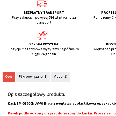
BEZPŁATNY TRANSPORT
PROFES
Przy zakupach powyżej 599 zł płacimy za
Pomożemy Ci 
transport
SZYBKA WYSYŁKA
DOST
Pozycje magazynowe wysyłamy najpóźniej w
Większość pr
ciągu 24 godzin
Ci
Opis
Pliki powiązane (1)
Video (1)
Opis szczegółowy produktu
Kask 3M G3000NUV-VI Biały z wentylacją, plastikową opaską, k
Pasek podbródkowy nie jest dołączony do kasku. Proszę zamó