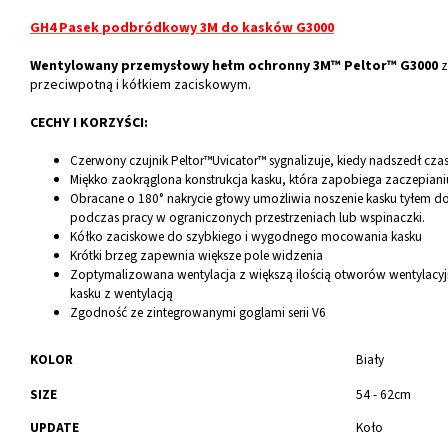
GH4 Pasek podbródkowy 3M do kasków G3000
Wentylowany przemysłowy hełm ochronny 3M™ Peltor™ G3000
z
przeciwpotną i kółkiem zaciskowym.
CECHY I KORZYŚCI:
Czerwony czujnik Peltor™Uvicator™ sygnalizuje, kiedy nadszedł cza
Miękko zaokrąglona konstrukcja kasku, która zapobiega zaczepianiu s
Obracane o 180° nakrycie głowy umożliwia noszenie kasku tyłem do 
podczas pracy w ograniczonych przestrzeniach lub wspinaczki.
Kółko zaciskowe do szybkiego i wygodnego mocowania kasku
Krótki brzeg zapewnia większe pole widzenia
Zoptymalizowana wentylacja z większą ilością otworów wentylacy
kasku z wentylacją
Zgodność ze zintegrowanymi goglami serii V6
KOLOR
Biały
SIZE
54 - 62cm
UPDATE
Koło