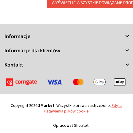
WYŚWIETLIĆ WSZYSTKIE POWIĄZANE PRO
S
t
Informacje
o
p
Informacje dla klientów
k
a
Kontakt
Copyright 2026
3Market
. Wszystkie prawa zastrzeżone.
Edytuj
ustawienia plików cookie
Opracował Shoptet