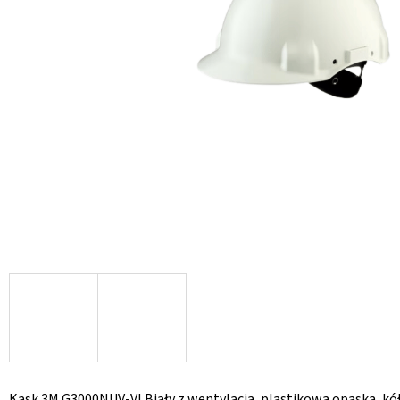
Kask 3M G3000NUV-VI Biały z wentylacją, plastikową opaską, k