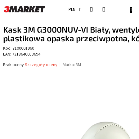
Przejść
do
KOSZ
PLN
treści
Kask 3M G3000NUV-VI Biały, wenty
plastikowa opaska przeciwpotna, k
Kod:
7100001960
EAN: 7318640053694
Średnia
Brak oceny
Szczegóły oceny
Marka:
3M
ocena
produktu
wynosi
0,0
na
5
gwiazdek.