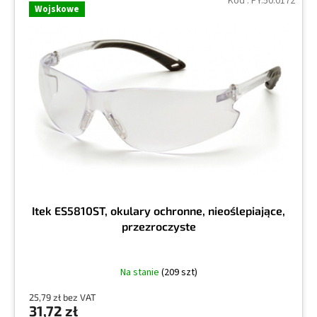
Kod :
PY.50.0172
Wojskowe
Itek ES5810ST, okulary ochronne, nieoślepiające,
przezroczyste
Na stanie
(209 szt)
25,79 zł bez VAT
31,72 zł