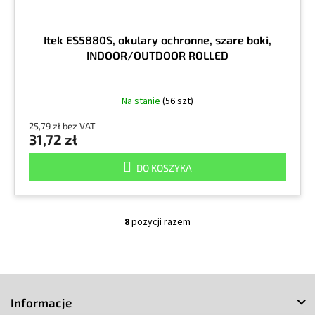
Itek ES5880S, okulary ochronne, szare boki,
INDOOR/OUTDOOR ROLLED
Na stanie
(56 szt)
25,79 zł bez VAT
31,72 zł
DO KOSZYKA
8
pozycji razem
K
o
n
t
S
r
o
t
Informacje
l
o