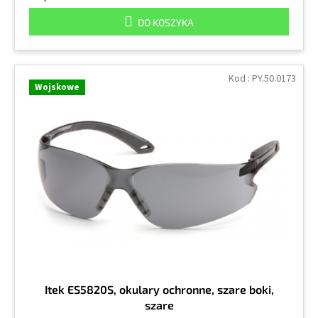
DO KOSZYKA
Kod :
PY.50.0173
Wojskowe
Itek ES5820S, okulary ochronne, szare boki,
szare