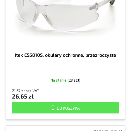
r
k
o
t
d
ó
u
w
k
t
ó
w
Itek ES5810S, okulary ochronne, przezroczyste
Na stanie
(28 szt)
21,67 zł bez VAT
26,65 zł
DO KOSZYKA