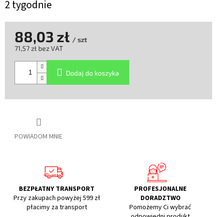
2 tygodnie
88,03 zł
/ szt
71,57 zł bez VAT
Cena
jednostkowa:
Dodaj do koszyka
POWIADOM MNIE
BEZPŁATNY TRANSPORT
PROFESJONALNE
Przy zakupach powyżej 599 zł
DORADZTWO
płacimy za transport
Pomożemy Ci wybrać
odpowiedni produkt