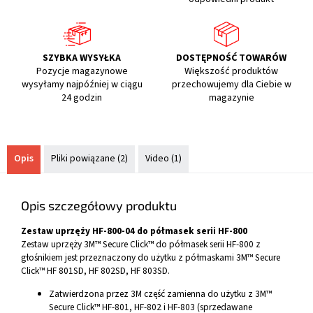
SZYBKA WYSYŁKA
DOSTĘPNOŚĆ TOWARÓW
Pozycje magazynowe
Większość produktów
wysyłamy najpóźniej w ciągu
przechowujemy dla Ciebie w
24 godzin
magazynie
Opis
Pliki powiązane (2)
Video (1)
Opis szczegółowy produktu
Zestaw uprzęży HF-800-04 do półmasek serii HF-800
Zestaw uprzęży 3M™ Secure Click™ do półmasek serii HF-800 z
głośnikiem jest przeznaczony do użytku z półmaskami 3M™ Secure
Click™ HF 801SD, HF 802SD, HF 803SD.
Zatwierdzona przez 3M część zamienna do użytku z 3M™
Secure Click™ HF-801, HF-802 i HF-803 (sprzedawane