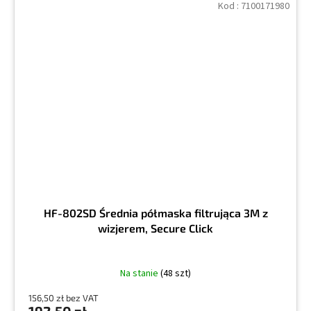
Kod :
7100171980
HF-802SD Średnia półmaska filtrująca 3M z
wizjerem, Secure Click
Na stanie
(48 szt)
156,50 zł bez VAT
192,50 zł