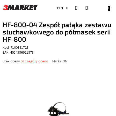
Przejść
do
KOSZ
PLN
treści
HF-800-04 Zespół pałąka zestawu
słuchawkowego do półmasek serii
HF-800
Kod:
7100181728
EAN: 4054596621978
Średnia
Brak oceny
Szczegóły oceny
Marka:
3M
ocena
produktu
wynosi
0,0
na
5
gwiazdek.