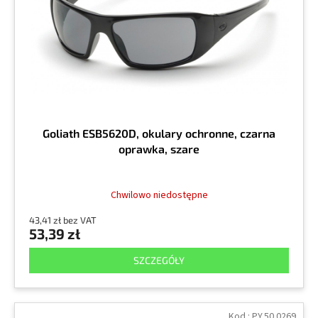
r
k
o
t
d
ó
u
w
k
t
ó
w
Goliath ESB5620D, okulary ochronne, czarna
oprawka, szare
Chwilowo niedostępne
43,41 zł bez VAT
53,39 zł
SZCZEGÓŁY
Kod :
PY.50.0269