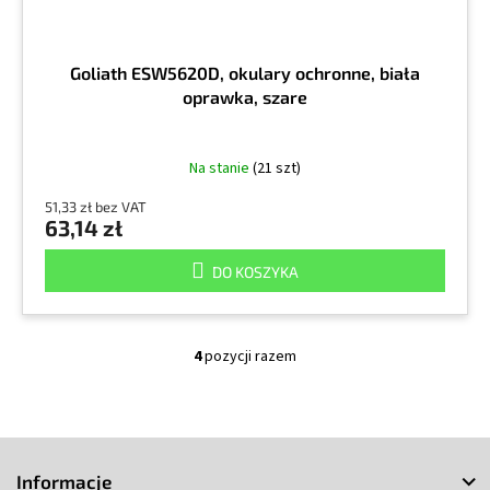
Goliath ESW5620D, okulary ochronne, biała
oprawka, szare
Na stanie
(21 szt)
51,33 zł bez VAT
63,14 zł
DO KOSZYKA
4
pozycji razem
K
o
n
t
S
r
o
t
Informacje