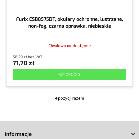
Furix ESB8575DT, okulary ochronne, lustrzane,
non-fog, czarna oprawka, niebieskie
Chwilowo niedostępne
58,29 zł bez VAT
71,70 zł
SZCZEGÓŁY
4
pozycji razem
K
o
n
t
S
r
o
t
Informacje
l
o