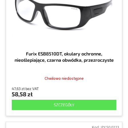
r
k
o
t
d
ó
u
w
k
t
ó
w
Furix ESB8510DT, okulary ochronne,
nieoślepiające, czarna obwódka, przezroczyste
Chwilowo niedostępne
47,63 zł bez VAT
58,58 zł
SZCZEGÓŁY
Kod :
PY.50.0223