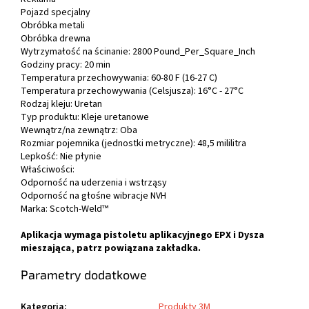
Pojazd specjalny
Obróbka metali
Obróbka drewna
Wytrzymałość na ścinanie:
2800 Pound_Per_Square_Inch
Godziny pracy:
20 min
Temperatura przechowywania:
60-80 F (16-27 C)
Temperatura przechowywania (Celsjusza):
16°C - 27°C
Rodzaj kleju:
Uretan
Typ produktu:
Kleje uretanowe
Wewnątrz/na zewnątrz:
Oba
Rozmiar pojemnika (jednostki metryczne):
48,5 mililitra
Lepkość:
Nie płynie
Właściwości:
Odporność na uderzenia i wstrząsy
Odporność na głośne wibracje NVH
Marka:
Scotch-Weld™
Aplikacja wymaga pistoletu aplikacyjnego EPX i
Dysza
mieszająca
, patrz powiązana zakładka.
Parametry dodatkowe
Kategoria
:
Produkty 3M