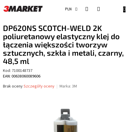
Przejść
do
KOSZ
PLN
treści
DP620NS SCOTCH-WELD 2K
poliuretanowy elastyczny klej do
łączenia większości tworzyw
sztucznych, szkła i metali, czarny,
48,5 ml
Kod:
7100148737
EAN: 00638060089606
Średnia
Brak oceny
Szczegóły oceny
Marka:
3M
ocena
produktu
wynosi
0,0
na
5
gwiazdek.