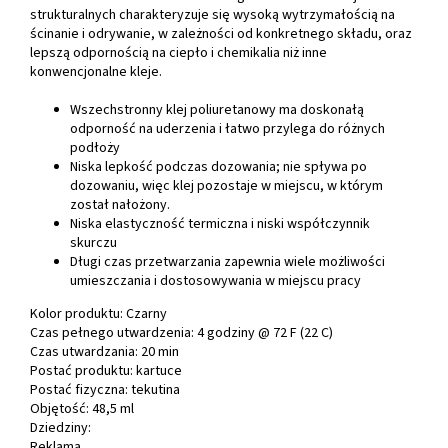
strukturalnych charakteryzuje się wysoką wytrzymałością na
ścinanie i odrywanie, w zależności od konkretnego składu, oraz
lepszą odpornością na ciepło i chemikalia niż inne
konwencjonalne kleje.
Wszechstronny klej poliuretanowy ma doskonałą
odporność na uderzenia i łatwo przylega do różnych
podłoży
Niska lepkość podczas dozowania; nie spływa po
dozowaniu, więc klej pozostaje w miejscu, w którym
został nałożony.
Niska elastyczność termiczna i niski współczynnik
skurczu
Długi czas przetwarzania zapewnia wiele możliwości
umieszczania i dostosowywania w miejscu pracy
Kolor produktu:
Czarny
Czas pełnego utwardzenia:
4 godziny @ 72 F (22 C)
Czas utwardzania:
20 min
Postać produktu: k
artuce
Postać fizyczna: t
ekutina
Objętość:
48,5 ml
Dziedziny:
Reklama