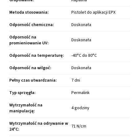
Grupowanie
:
Kapalina
Metoda stosowania
:
Pistolet do aplikacji EPX
Odporność chemiczna
:
Doskonała
Odporność na
Doskonała
promieniowanie UV
:
Odporność na temperaturę
:
-40°C do 80°C
Odporność na wilgoć
:
Doskonała
Pełny czas utwardzania
:
7 dni
Typ sprzęgła
:
Permalink
Wytrzymałość na
4 godziny
manipulację
:
Wytrzymałość na odrywanie w
71 N/cm
24°C
: