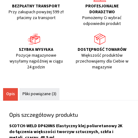
BEZPŁATNY TRANSPORT
PROFESJONALNE
Przy zakupach powyżej 599 zł
DORADZTWO
płacimy za transport
Pomożemy Ci wybrać
odpowiedni produkt
SZYBKA WYSYŁKA
DOSTĘPNOŚĆ TOWARÓW
Pozycje magazynowe
Większość produktów
wysyłamy najpóźniej w ciągu
przechowujemy dla Ciebie w
24 godzin
magazynie
Opis
Pliki powiązane (3)
Opis szczegółowy produktu
SCOTCH-WELD DP620NS Elastyczny klej poliuretanowy 2K
do łączenia większości tworzyw sztucznych, szkła i
metali, czarny, 48,5 ml