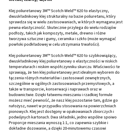
Klej poliuretanowy 3M™ Scotch-Weld™ 620 to elastyczny,
dwuskładnikowy klej strukturalny na bazie poliuretanu, który
sprawdza się w wielu zastosowaniach, w których wymagana jest
pewna elastyczność. Skutecznie przylega do wielu rodzajów
podłoży, takich jak kompozyty, metale, drewno i różne
tworzywa sztuczne i gumy, ceramika i szkło (może wymagać
powłoki podkładowej w celu utrzymania trwałości).
Klej poliuretanowy 3M™ Scotch-Weld™ 620 to szybkowiążący,
dwuskładnikowy klej poliuretanowy o elastyczności w niskich
temperaturach i niskim współczynniku skurczu. Właściwości te
sprawiają, że ten klej poliuretanowy jest idealnym wyborem do
łączenia różnych materiałów i zastosowań zewnętrznych,
szczególnie w ogólnych zastosowaniach przemysłowych, a
także w transporcie, konserwacji i naprawach oraz w
budownictwie. Dzięki łatwemu mieszaniu i rzadkiej formule
możesz mieć pewność, że nasz klej pozostanie tam, gdzie go
nałożysz, nawet w przypadku stosowania na powierzchniach
pionowych. Klej jest dostępny w opakowaniach zbiorczych i
podwójnych kartonach. Dwa składniki, jedno wspólne spoiwo
Proporcje mieszania wynoszą 1:1, co zapewnia szybkie i
dokładne dozowanie, a dzięki 20-minutowemu czasowi