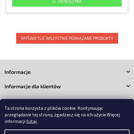
DO KOSZYKA
WYŚWIETLIĆ WSZYSTKIE POWIĄZANE PRODUKTY
S
t
Informacje
o
p
Informacje dla klientów
k
a
Kontakt
Ta strona korzysta z plików cookie. Kontynuując
przeglądanie tej strony, zgadzasz się na ich użycie.Więcej
informacji
tutaj
.