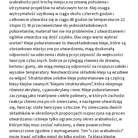
urabialności jest trochę miejsca na zmianę położenia i
utrzymanie projektów na właściwym torze. Klej osiąga
wytrzymałość użytkową w ciągu około czterech godzin i
całkowicie utwardza się w ciągu 48 godzin (w temperaturze 22
stopni C). W przeciwieństwie do jednoskładnikowych
poliuretanów, materiał ten nie ma problemów z utwardzaniem i
ogólnie utwardza się dość szybko. Dlaczego warto wybrać
uretan? Kleje poliuretanowe to dwuskładnikowe kleje, które są
stosunkowo elastyczne po utwardzeniu, mają doskonałą
odporność na uderzenia i dobrą przyczepność do większości
tworzyw sztucznych. Dobrze przylegają również do drewna,
betonu i gumy, ale mają mniejszą odporność na rozpuszczalniki i
wysokie temperatury. Nieutwardzone składniki kleju są wrażliwe
na wilgoć. Strukturalnie solidne kleje poliuretanowe są częścią
klasy klejów zwanych "klejami strukturalnymi", która obejmuje
również akrylany, cyjanoakrylany i inne. Kleje poliuretanowe
zaczynają jako reaktywne ciekłe polimery, w których zachodzi
reakcja chemiczna po ich zmieszaniu, a następnie utwardzają
się, tworząc stałe tworzywo sztuczne. Po zmieszaniu dwóch
składników w określonych proporcjach rozpoczyna się proces
utwardzania i istnieje tylko ograniczony okres urabialności, w
którym klej musi zostać nałożony, a dwie powierzchnie
umieszczone zgodnie z wymaganiami. Ten "czas urabialności"
może trwać od kilku minut do kilku godzin. Ta klasa klejów