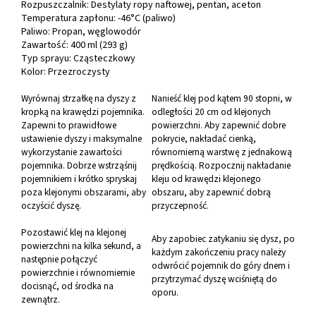
Rozpuszczalnik: Destylaty ropy naftowej, pentan, aceton
Temperatura zapłonu: -46°C (paliwo)
Paliwo: Propan, węglowodór
Zawartość: 400 ml (293 g)
Typ sprayu: Cząsteczkowy
Kolor: Przezroczysty
Wyrównaj strzałkę na dyszy z
Nanieść klej pod kątem 90 stopni, w
kropką na krawędzi pojemnika.
odległości 20 cm od klejonych
Zapewni to prawidłowe
powierzchni. Aby zapewnić dobre
ustawienie dyszy i maksymalne
pokrycie, nakładać cienką,
wykorzystanie zawartości
równomierną warstwę z jednakową
pojemnika. Dobrze wstrząśnij
prędkością. Rozpocznij nakładanie
pojemnikiem i krótko spryskaj
kleju od krawędzi klejonego
poza klejonymi obszarami, aby
obszaru, aby zapewnić dobrą
oczyścić dyszę.
przyczepność.
Pozostawić klej na klejonej
Aby zapobiec zatykaniu się dysz, po
powierzchni na kilka sekund, a
każdym zakończeniu pracy należy
następnie połączyć
odwrócić pojemnik do góry dnem i
powierzchnie i równomiernie
przytrzymać dyszę wciśniętą do
docisnąć, od środka na
oporu.
zewnątrz.