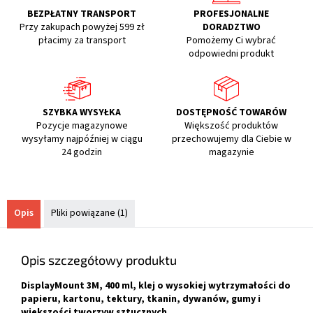
BEZPŁATNY TRANSPORT
PROFESJONALNE
Przy zakupach powyżej 599 zł
DORADZTWO
płacimy za transport
Pomożemy Ci wybrać
odpowiedni produkt
SZYBKA WYSYŁKA
DOSTĘPNOŚĆ TOWARÓW
Pozycje magazynowe
Większość produktów
wysyłamy najpóźniej w ciągu
przechowujemy dla Ciebie w
24 godzin
magazynie
Opis
Pliki powiązane (1)
Opis szczegółowy produktu
DisplayMount 3M, 400 ml, klej o wysokiej wytrzymałości do
papieru, kartonu, tektury, tkanin, dywanów, gumy i
większości tworzyw sztucznych