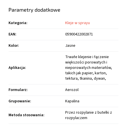
Parametry dodatkowe
Kategoria
:
Kleje w sprayu
EAN
:
05900422002871
Kolor
:
Jasne
Trwałe klejenie i łączenie
większości porowatych i
Aplikacja
:
nieporowatych materiałów,
takich jak papier, karton,
tektura, tkanina, dywan,
Formularz
:
Aerozol
Grupowanie
:
Kapalina
Przez rozpylanie z butelki z
Metoda stosowania
:
rozpylaczem