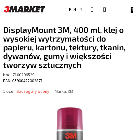
Przejść
do
KOSZ
PLN
treści
DisplayMount 3M, 400 ml, klej o
wysokiej wytrzymałości do
papieru, kartonu, tektury, tkanin,
dywanów, gumy i większości
tworzyw sztucznych
Kod:
7100296529
EAN: 05900422002871
Średnia
1 ocen
Szczegóły oceny
Marka:
3M
ocena
produktu
wynosi
5,0
na
5
gwiazdek.