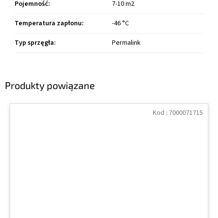
Pojemność
:
7-10 m2
Temperatura zapłonu
:
-46 °C
Typ sprzęgła
:
Permalink
Produkty powiązane
Kod :
7000071715