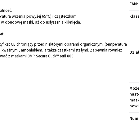
EAN
:
alność.
atura wrzenia powyżej 65°C) i cząsteczkami.
Klas
r w obudowę maski, aż do usłyszenia kliknięcia.
rt.
tyfikat CE chroniący przed niektórymi oparami organicznymi (temperatura
 kwaśnymi, amoniakiem, a także cząstkami stałymi. Zapewnia również
Dzia
ać z maskami 3M™ Secure Click™ serii 800.
Może
nast
mask
powi
Nume