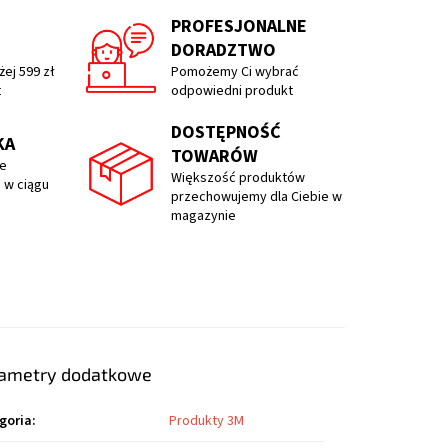
PROFESJONALNE
DORADZTWO
ej 599 zł
Pomożemy Ci wybrać
t
odpowiedni produkt
DOSTĘPNOŚĆ
KA
TOWARÓW
e
Większość produktów
 w ciągu
przechowujemy dla Ciebie w
magazynie
ametry dodatkowe
goria
:
Produkty 3M