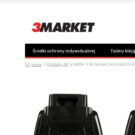
Przejść
do
treści
Środki ochrony indywidualnej
Taśmy klej
Produkty 3M
D8094 - Filtr Secure Click A1B1E1K1
Home