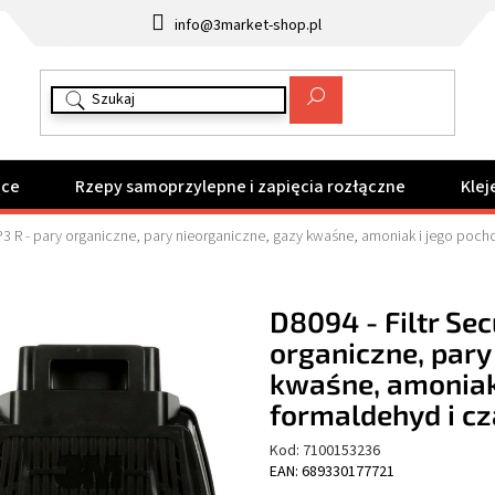
info@3market-shop.pl
ące
Rzepy samoprzylepne i zapięcia rozłączne
Klej
P3 R - pary organiczne, pary nieorganiczne, gazy kwaśne, amoniak i jego pocho
D8094 - Filtr Sec
organiczne, pary
kwaśne, amoniak
formaldehyd i cz
Kod:
7100153236
EAN: 689330177721