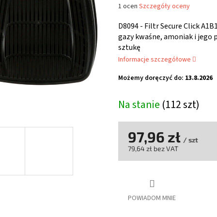
Średnia
1 ocen
Szczegóły oceny
ocena
produktu
D8094 - Filtr Secure Click A1
wynosi
gazy kwaśne, amoniak i jego p
5,0
sztukę
na
Informacje szczegółowe
5
gwiazdek.
Możemy doręczyć do:
13.8.2026
Na stanie
(112 szt)
97,96 zł
/ szt
79,64 zł bez VAT
Cena
jednostkowa:
POWIADOM MNIE