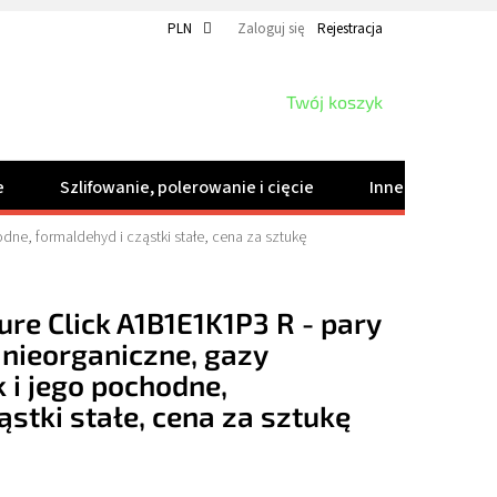
PLN
Zaloguj się
Rejestracja
KOSZYK
Twój koszyk
e
Szlifowanie, polerowanie i cięcie
Inne produkty
dne, formaldehyd i cząstki stałe, cena za sztukę
ure Click A1B1E1K1P3 R - pary
 nieorganiczne, gazy
 i jego pochodne,
ąstki stałe, cena za sztukę