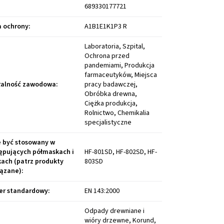
689330177721
a ochrony
:
A1B1E1K1P3 R
Laboratoria, Szpital,
Ochrona przed
pandemiami, Produkcja
farmaceutyków, Miejsca
łalność zawodowa
:
pracy badawczej,
Obróbka drewna,
Ciężka produkcja,
Rolnictwo, Chemikalia
specjalistyczne
 być stosowany w
ępujących półmaskach i
HF-801SD, HF-802SD, HF-
ach (patrz produkty
803SD
ązane)
:
r standardowy
:
EN 143:2000
Odpady drewniane i wióry drzewne, Korund, Kwarc, Kwas benzoesowy, Mangan i jego związki, Mastek, Molibden i jego związki, Marmur, Niebezpieczne cząsteczki, Tlenek glinu, PVC, Surik, Tellur, Thiram, Wirusy, Zarodniki grzybów, Bakterie, Diazinon, Dibenziodioksyna, Dichroman, Kwas arsenowy, Pentatlenek wanadu, Sole kwasu arsenowego, Zarodniki, Enzymy, Acetonitryl, Akrylonitryl, Aminy, Anilina, Wodór antymonowy, arsenek wodoru, Benzen, Cykloheksan, Cykloheksanol, Cykloheksyloamil, Amoniak, Alkohol diacetanolowy, Dichlorobenzen, Dimetyloamina, Eter monometylowy glikolu dipropylenowego, Epichlorohydryna, Żywica epoksydowa, Etanol, Octan etylu, Akrylan etylu, Etyloamina, Etylobenzen, Fluor, Formamid, Fosforowodór, Fosgen, chlorek karbonylu, Halogeny, Heksametylen, Aluminium, Chlorek wodoru, Chlorek amonu, Chlorek siarki, Insektycydy, Alkohol izoamylowy, Isoforon, Izopropanol, Kejda, Kobalt i jego związki, Dym z miedzi, Szkło kwarcowe, Kumen, Cyjanamid, Kyanidy, Kwas adypinowy, Kwas akrylowy, Kwas aminobenzoesowy, Kwas azotowy, Kwas mrówkowy, Kwas octowy, Kwas nadtlenooctowy, Kwas propionowy, Kwas siarkowy, Kwas chlorowodorowy, Kwas szczawiowy, Ditlenek arsenu, Kleje zawierające rozpuszczalniki, Miedź (opary), Miedź (pył), Metoksyetanol Me-glikol, Akrylan metylu, Metyloamina, Metylocykloheksanol, Keton metylowo-etylowy, Keton metyloizobutylowy, Olej napędowy, N-Heptan, N-heksan, Naftalen, Octane, Tlenek magnezu, Dwutlenek siarki, Tlenek cynku, Paliwo (benzyna), Parathion, nafta, Polichlorowane bifenyle, Pirydyna, Sirouhlik, Siarkowodór, Związki baru, rozpuszczalne,