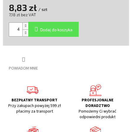
8,83 zł
/ szt
7,18 zł bez VAT
Cena
jednostkowa:
Dodaj do koszyka
POWIADOM MNIE
BEZPŁATNY TRANSPORT
PROFESJONALNE
Przy zakupach powyżej 599 zł
DORADZTWO
płacimy za transport
Pomożemy Ci wybrać
odpowiedni produkt