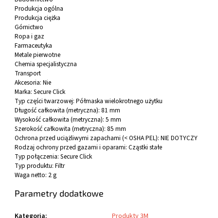
Produkcja ogólna
Produkcja ciężka
Górnictwo
Ropa i gaz
Farmaceutyka
Metale pierwotne
Chemia specjalistyczna
Transport
Akcesoria:
Nie
Marka:
Secure Click
Typ części twarzowej:
Półmaska wielokrotnego użytku
Długość całkowita (metryczna):
81 mm
Wysokość całkowita (metryczna):
5 mm
Szerokość całkowita (metryczna):
85 mm
Ochrona przed uciążliwymi zapachami (< OSHA PEL):
NIE DOTYCZY
Rodzaj ochrony przed gazami i oparami:
Cząstki stałe
Typ połączenia:
Secure Click
Typ produktu:
Filtr
Waga netto:
2 g
Parametry dodatkowe
Kategoria
:
Produkty 3M