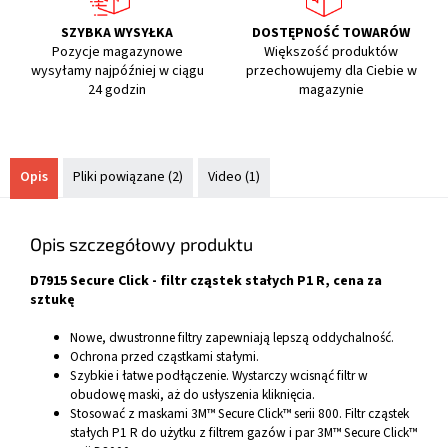
SZYBKA WYSYŁKA
DOSTĘPNOŚĆ TOWARÓW
Pozycje magazynowe
Większość produktów
wysyłamy najpóźniej w ciągu
przechowujemy dla Ciebie w
24 godzin
magazynie
Opis
Pliki powiązane (2)
Video (1)
Opis szczegółowy produktu
D7915 Secure Click - filtr cząstek stałych P1 R, cena za
sztukę
Nowe, dwustronne filtry zapewniają lepszą oddychalność.
Ochrona przed cząstkami stałymi.
Szybkie i łatwe podłączenie. Wystarczy wcisnąć filtr w
obudowę maski, aż do usłyszenia kliknięcia.
Stosować z maskami 3M™ Secure Click™ serii 800. Filtr cząstek
stałych P1 R do użytku z filtrem gazów i par 3M™ Secure Click™