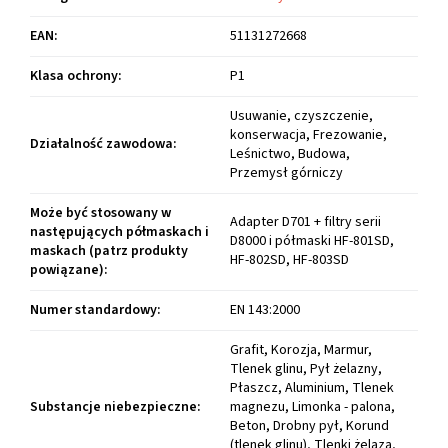
EAN
:
51131272668
Klasa ochrony
:
P1
Usuwanie, czyszczenie,
konserwacja, Frezowanie,
Działalność zawodowa
:
Leśnictwo, Budowa,
Przemysł górniczy
Może być stosowany w
Adapter D701 + filtry serii
następujących półmaskach i
D8000 i półmaski HF-801SD,
maskach (patrz produkty
HF-802SD, HF-803SD
powiązane)
:
Numer standardowy
:
EN 143:2000
Grafit, Korozja, Marmur,
Tlenek glinu, Pył żelazny,
Płaszcz, Aluminium, Tlenek
Substancje niebezpieczne
:
magnezu, Limonka - palona,
Beton, Drobny pył, Korund
(tlenek glinu), Tlenki żelaza,