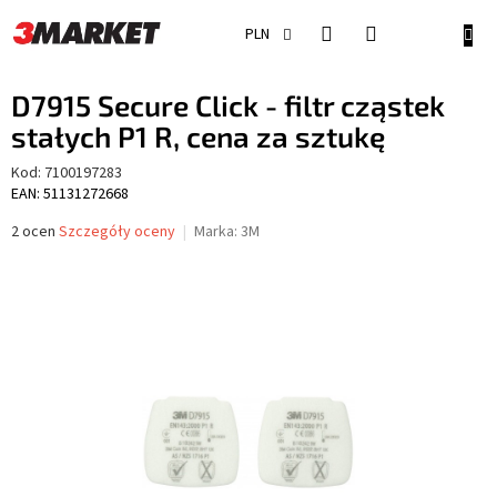
Przejść
do
KOSZ
PLN
treści
D7915 Secure Click - filtr cząstek
stałych P1 R, cena za sztukę
Kod:
7100197283
EAN: 51131272668
Średnia
2 ocen
Szczegóły oceny
Marka:
3M
ocena
produktu
wynosi
5,0
na
5
gwiazdek.