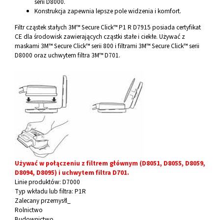
serii D8000.
Konstrukcja zapewnia lepsze pole widzenia i komfort.
Filtr cząstek stałych 3M™ Secure Click™ P1 R D7915 posiada certyfikat
CE dla środowisk zawierających cząstki stałe i ciekłe. Używać z
maskami 3M™ Secure Click™ serii 800 i filtrami 3M™ Secure Click™ serii
D8000 oraz uchwytem filtra 3M™ D701.
Używać w połączeniu z filtrem głównym (D8051, D8055, D8059,
D8094, D8095) i uchwytem filtra D701.
Linie produktów:
D7000
Typ wkładu lub filtra:
P1R
Zalecany przemysłl_
Rolnictwo
Budownictwo