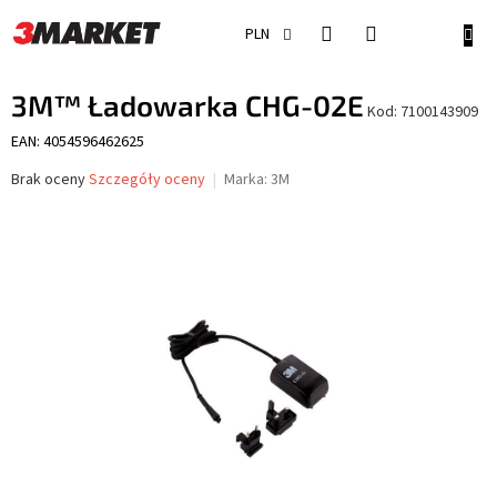
Przejść
do
KOSZ
PLN
treści
3M™ Ładowarka CHG-02E
Kod:
7100143909
EAN: 4054596462625
Średnia
Brak oceny
Szczegóły oceny
Marka:
3M
ocena
produktu
wynosi
0,0
na
5
gwiazdek.