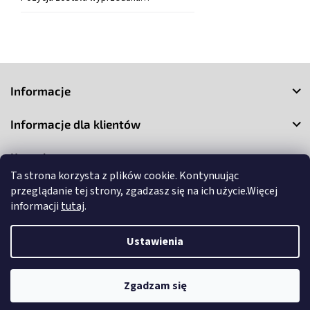
S
t
Informacje
o
p
Informacje dla klientów
k
a
Kontakt
Ta strona korzysta z plików cookie. Kontynuując
przeglądanie tej strony, zgadzasz się na ich użycie.Więcej
informacji
tutaj
.
Ustawienia
Copyright 2026
3Market
. Wszystkie prawa zastrzeżone.
Edytuj
ustawienia plików cookie
Zgadzam się
Opracował Shoptet