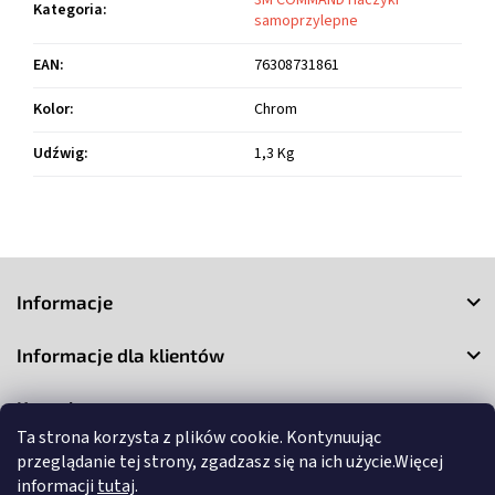
3M COMMAND Haczyki
Kategoria
:
samoprzylepne
EAN
:
76308731861
Kolor
:
Chrom
Udźwig
:
1,3 Kg
S
t
Informacje
o
p
Informacje dla klientów
k
a
Kontakt
Ta strona korzysta z plików cookie. Kontynuując
przeglądanie tej strony, zgadzasz się na ich użycie.Więcej
informacji
tutaj
.