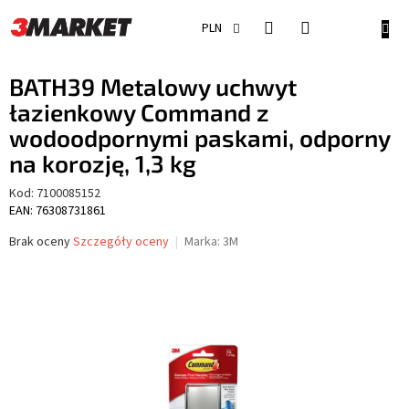
Przejść
do
KOSZ
PLN
treści
BATH39 Metalowy uchwyt
łazienkowy Command z
wodoodpornymi paskami, odporny
na korozję, 1,3 kg
Kod:
7100085152
EAN: 76308731861
Średnia
Brak oceny
Szczegóły oceny
Marka:
3M
ocena
produktu
wynosi
0,0
na
5
gwiazdek.