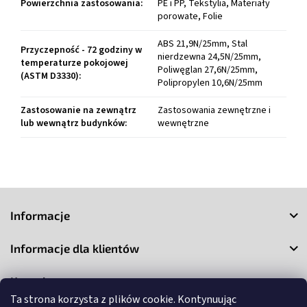
Powierzchnia zastosowania
:
PE i PP, Tekstylia, Materiały
porowate, Folie
ABS 21,9N/25mm, Stal
Przyczepność - 72 godziny w
nierdzewna 24,5N/25mm,
temperaturze pokojowej
Poliwęglan 27,6N/25mm,
(ASTM D3330)
:
Polipropylen 10,6N/25mm
Zastosowanie na zewnątrz
Zastosowania zewnętrzne i
lub wewnątrz budynków
:
wewnętrzne
S
t
Informacje
o
p
Informacje dla klientów
k
a
Kontakt
Ta strona korzysta z plików cookie. Kontynuując