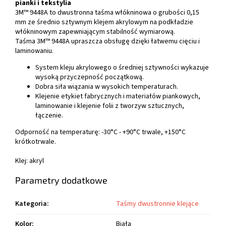
pianki i tekstylia
3M™ 9448A to dwustronna taśma włókninowa o grubości 0,15
mm ze średnio sztywnym klejem akrylowym na podkładzie
włókninowym zapewniającym stabilność wymiarową.
Taśma 3M™ 9448A upraszcza obsługę dzięki łatwemu cięciu i
laminowaniu.
System kleju akrylowego o średniej sztywności wykazuje
wysoką przyczepność początkową.
Dobra siła wiązania w wysokich temperaturach.
Klejenie etykiet fabrycznych i materiałów piankowych,
laminowanie i klejenie folii z tworzyw sztucznych,
łączenie.
Odporność na temperaturę: -30°C - +90°C trwale, +150°C
krótkotrwale.
Klej: akryl
Parametry dodatkowe
Kategoria
:
Taśmy dwustronnie klejące
Kolor
:
Biała