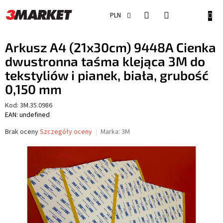
Przejść
do
KOSZ
PLN
treści
Arkusz A4 (21x30cm) 9448A Cienka
dwustronna taśma klejąca 3M do
tekstyliów i pianek, biała, grubość
0,150 mm
Kod:
3M.35.0986
EAN: undefined
Średnia
Brak oceny
Szczegóły oceny
Marka:
3M
ocena
produktu
wynosi
0,0
na
5
gwiazdek.