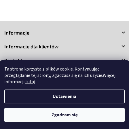
S
t
Informacje
o
p
Informacje dla klientów
k
a
Kontakt
Ta strona korzysta z plików cookie. Kontynuując
przeglądanie tej strony, zgadzasz się na ich użycie.Więcej
informacji
tutaj
.
Ustawienia
Copyright 2026
3Market
. Wszystkie prawa zastrzeżone.
Edytuj
ustawienia plików cookie
Zgadzam się
Opracował Shoptet