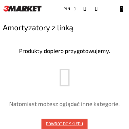
Przejść
do
KOSZ
PLN
treści
Amortyzatory z linką
Produkty dopiero przygotowujemy.
Natomiast możesz oglądać inne kategorie.
POWRÓT DO SKLEPU