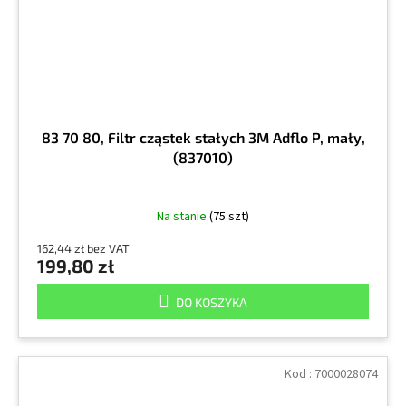
83 70 80, Filtr cząstek stałych 3M Adflo P, mały,
(837010)
Na stanie
(75 szt)
162,44 zł bez VAT
199,80 zł
DO KOSZYKA
Kod :
7000028074