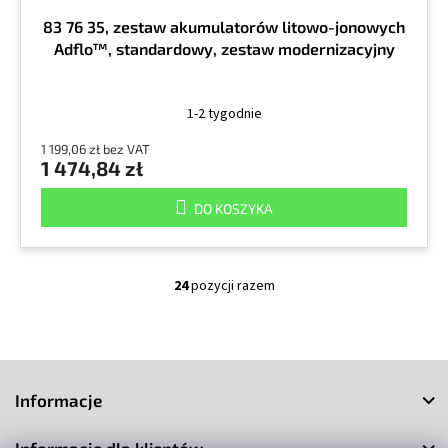
83 76 35, zestaw akumulatorów litowo-jonowych
Adflo™, standardowy, zestaw modernizacyjny
1-2 tygodnie
1 199,06 zł bez VAT
1 474,84 zł
DO KOSZYKA
24
pozycji razem
K
o
n
t
S
r
o
t
Informacje
l
o
k
p
i