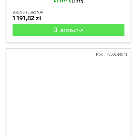
Na stanie
(3 szt)
968,96 zł bez VAT
1 191,82 zł
DO KOSZYKA
Kod :
7000144541