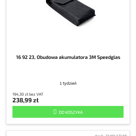
r
k
o
t
d
ó
u
w
k
t
ó
w
16 92 23, Obudowa akumulatora 3M Speedglas
1 tydzień
194,30 zł bez VAT
238,99 zł
DO KOSZYKA