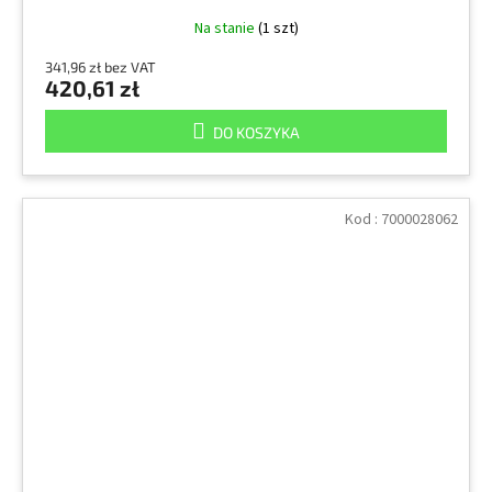
Na stanie
(1 szt)
341,96 zł bez VAT
420,61 zł
DO KOSZYKA
Kod :
7000028062