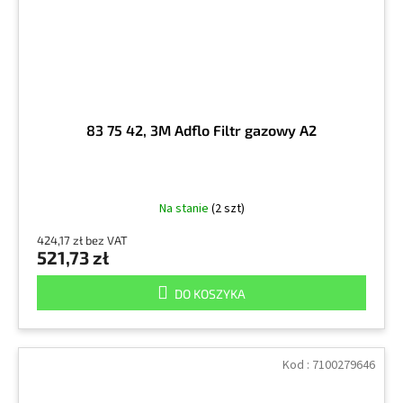
83 75 42, 3M Adflo Filtr gazowy A2
Na stanie
(2 szt)
424,17 zł bez VAT
521,73 zł
DO KOSZYKA
Kod :
7100279646