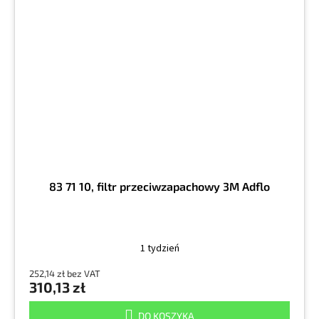
83 71 10, filtr przeciwzapachowy 3M Adflo
1 tydzień
252,14 zł bez VAT
310,13 zł
DO KOSZYKA