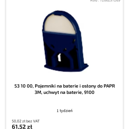
Kod :
7100137169
53 10 00, Pojemniki na baterie i osłony do PAPR
3M, uchwyt na baterie, 9100
1 tydzień
50,02 zł bez VAT
61,52 zł