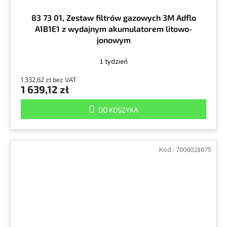
83 73 01, Zestaw filtrów gazowych 3M Adflo
A1B1E1 z wydajnym akumulatorem litowo-
jonowym
1 tydzień
1 332,62 zł bez VAT
1 639,12 zł
DO KOSZYKA
Kod :
7000028075