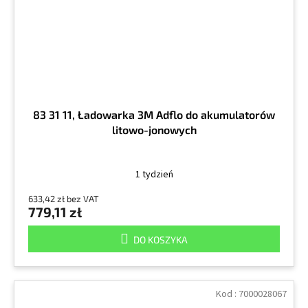
83 31 11, Ładowarka 3M Adflo do akumulatorów
litowo-jonowych
1 tydzień
633,42 zł bez VAT
779,11 zł
DO KOSZYKA
Kod :
7000028067